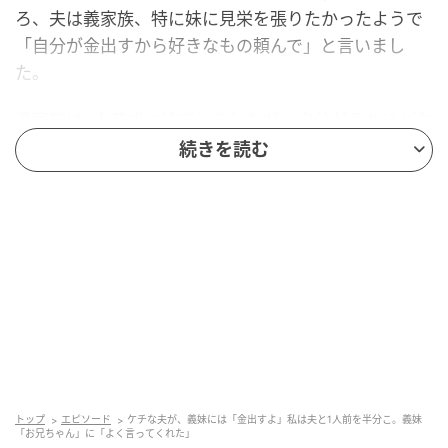
ろ、夫は義家族、特に妹に見栄を張りたかったようで
「自分が金出すから好きなもの頼んで」と言いまし
た。
義家族は1人前ずつ注文しましたが、自分がそれほどお
腹がすいていなかったこともあってか、我が家の番に
続きを読む
なると「うちはそんなに頼まなくていい」といつもの
調子。
結局、我が家は4人家族なのにも関わらず、頼んだのは
ざるそば2人前だけ。足りないのは目に見えていました
が、義家族の手前、私もあまり夫に強く言えませんで
した。
私の分がない……
トップ
エピソード
ケチな夫が、義妹には「金出すよ」私は夫と1人前を半分こ。義妹
「お兄ちゃん」に「よく言ってくれた」