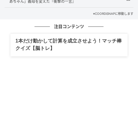
あちゃん」義母を変えた『衝撃の一言』
た。すると「美月さん食べてないの？ お兄ちゃん自分
のことしか考えてないじゃん」とズバリ。
※COORDiSNAPに移動します
注目コンテンツ
さらに義妹は「私はこんな彼氏ちょー嫌だわ」と夫を
一刀両断しました。おかげで追加注文できた私。妹に
1本だけ動かして計算を成立させよう！マッチ棒
いい顔をしたかった兄は、私が食べている間、終始気
クイズ【脳トレ】
まずそうに外を見ていました。
【体験者：30代・女性会社員、回答時期：2023年10
月】
※本記事は、執筆ライターが取材又は体験した実話で
す。取材対象者の個人が特定されないよう固有名詞な
どに変更を加えながら構成しています。
EPライター：小橋美月
マスコミ業界に16年勤務。業界で培った原稿執筆のス