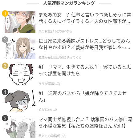
キルを活かし、ライター業へ。さまざまな職種、ライ
人気連載マンガランキング
フスタイルの人への取材を通じた、「生きたエピソー
またあの女…？ 仕事と言いつつ楽しそうに電
ド」が強み。働く女性の葛藤や子育て、夫婦関係な
話する夫にイライラする／夫の女性部下が気
ど、実体験に基づいたリアルな物語を届ける。
になる（1）【夫婦の危機 まんが】
夫の女性部下が気になる
元記事で読む
毎日家に来る義妹がストレス…どうしてみん
な甘やかすの？／義妹が毎日我が家にやって
くる（1）【義父母がシンドイんです！ まん
次の記事
義妹が毎日我が家にやってくる
が】
勝手にうちで充電するママ友「落とした。弁
#1 「ママ、生きてるよね？」寝ていると思
償して」→ 我慢や〜めた！ 本気で謝罪させた
って部屋を開けたら
私の『逆襲』
ママが家出した
#1 送迎のバスから「娘が降りてきてませ
の記事をもっとみる
ん」
娘が拐われた
ママ同士が無視し合い？ 幼稚園のバス停に漂
う不穏な空気【私たちの連絡係さん Vol.1】
私たちの連絡係さん