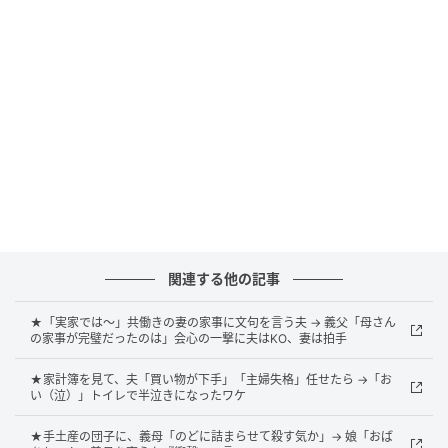
案の定、息子達はお腹が空いていたようで、2人で1人
前をぺろりと平らげてしまいました。夫はざるそばを
半分食べて「俺はこれでいい」と箸を置いたものの、
普通に1人前食べたかった私に残ったのは半人前。さら
に息子達が「まだ食べたい」と蕎麦を見ています。
結局、私は息子達に蕎麦を分け、自分の分はほぼなく
なってしまいました。追加注文をしようか迷いました
が、その頃、別のテーブルに座った義家族はほぼ食べ
終わっていて、待たせるのも悪いと思いあきらめよう
と思いました。
関連する他の記事
★「実家では〜」共働きの妻の家事に文句を言う夫 → 義父「母さん
の家事が完璧だったのは」会心の一撃に夫はKO、妻は拍手
義妹のひと言
★家計簿を見て、夫「買い物が下手」「主婦失格」任せたら →「お
い（泣）」トイレで半泣きになったワケ
その時、息子達の相手をしようとしてくれた義妹がこ
ちらにやってきて、私の分がないことに気づきまし
★手土産の団子に、義母「のどに詰まらせて殺す気か」→ 娘「おば