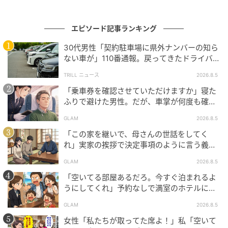
エピソード記事ランキング
30代男性「契約駐車場に県外ナンバーの知ら
ない車が」110番通報。戻ってきたドライバー
の“言い分”に「口論になった」
TRILL ニュース
2026.8.5
「乗車券を確認させていただけますか」寝た
ふりで避けた男性。だが、車掌が何度も確認
した結果
GLAM
2026.8.5
「この家を継いで、母さんの世話をしてく
れ」実家の挨拶で決定事項のように言う義
父。だが、普段は反論しない夫が言ってくれ
GLAM
2026.8.5
た一言
「空いてる部屋あるだろ。今すぐ泊まれるよ
うにしてくれ」予約なしで満室のホテルに押
しかけた家族。だが、責任者の対応で状況が
GLAM
2026.8.5
一変
女性「私たちが取ってた席よ！」私「空いて