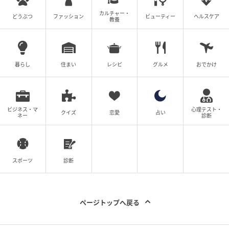
カルチャー・
どうぶつ
ファッション
ビューティー
ヘルスケア
教養
暮らし
住まい
レシピ
グルメ
おでかけ
ビジネス・マ
心理テスト・
クイズ
恋愛
占い
ネー
診断
スポーツ
診断
ページトップへ戻る