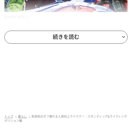
BikeJIN WEB
《解説：和泉拓》
続きを読む
ストレンジモーターサイクル代表。バイクスタント、
モタード、JECエンデューロを経て、現在はハードエン
デューロやビッグオフで活躍中。スクール講師として
も人気がある
速くなりたいというよりも、速い人に見られたい。
『あいつやるな感』を出したい！ そのために和泉氏が
自ら探求して導いたライディングフォームやポジショ
ンは理にかなっていて、実際のライディングでも役立
つ。まずはバイクに乗る前に気にするべきことから解
トップ
暮らし
和泉拓のオフ乗れる人感向上ライテク！｜スタンディング&ライディング
説スタート！PHOTO＆TEXT／D.Miyazaki 宮崎大吾
ポジション編