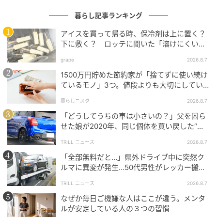
暮らし記事ランキング
アイスを買って帰る時、保冷剤は上に置く？
下に敷く？ ロッテに聞いた「溶けにくい持
ち帰り方」
grape
2026.8.7
1500万円貯めた節約家が「捨てずに使い続け
ているモノ」3つ。値段よりも大切にしてい
ること
暮らしニスタ
2026.8.7
「どうしてうちの車は小さいの？」父を困ら
せた娘が2020年、同じ個体を買い戻した“意
下り坂の場合
外なワケ”
TRILL ニュース
2026.8.7
「全部無料だと…」県外ドライブ中に突然ク
ルマに異変が発生…50代男性がレッカー搬送
で思い知った“誤算”
TRILL ニュース
2026.8.7
なぜか毎日ご機嫌な人はここが違う。メンタ
ルが安定している人の３つの習慣