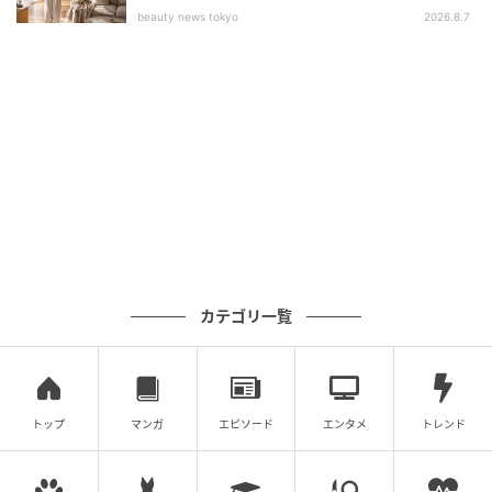
beauty news tokyo
2026.8.7
腰を引いた時に腕上がりしやすく、また手首が曲がってしまいバイクをしっ
かり押せなくなったり、急坂でエンジンを切ってバイクを降りて下るときも
ハンドル・レバー操作がきかなくなる弊害もある
垂直スタンディングフォームはやりやすい！
カテゴリ一覧
トップ
マンガ
エピソード
エンタメ
トレンド