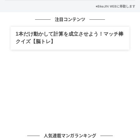
※BikeJIN WEBに移動します
ハンドルやレバーの位置、シートの座る位置、ステッ
注目コンテンツ
プの荷重のかけかた、レバーの操作方法などを一気に
解説してもらったので写真解説をみていただきたい。
1本だけ動かして計算を成立させよう！マッチ棒
そして大事なポイントが「骨盤を立てること」と「胸
クイズ【脳トレ】
を張ること」。それぞれのメリットも解説するが、ま
ずはすべてのトップライダーがそれをやっていること
を思い起こして、格好いいフォームを真似することか
ら始めてみたい。
走行中はもちろん、パドックを出るとき、マディなど
厳しいコンディションを走るとき、極端な話、転倒す
る直前まで、彼らトップライダーが正しいポジション
にいられるのはなぜか。和泉氏の実演で一緒に考えて
みよう！
人気連載マンガランキング