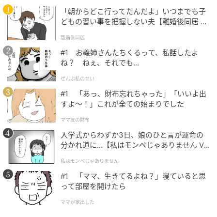
ハンドルバー、レバーの高さを再確認
「朝からどこ行ってたんだよ」いつまでも子
どもの習い事を把握しない夫【離婚後同居 Vo
・ハンドルバーポジションのダメな例
l.1】
離婚後同居
#1 お義姉さんたちくるって、私話したよ
ね？ ねぇ、それでも…
ぜんぶ私のせい
#1 「あっ、財布忘れちゃった」「いいよ出
すよ〜！」これが全ての始まりでした
ママ友の財布
入学式からわずか3日、娘のひと言が運命の
分かれ道に…【私はモンペじゃありません Vo
l.1】
私はモンペじゃありません
#1 「ママ、生きてるよね？」寝ていると思
って部屋を開けたら
上り坂の場合
ママが家出した