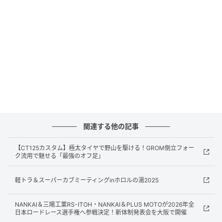
ライディングフォーム・ポジションを今一度見
直そう！
近年はビッグオフバイクスクールで解説する機会が多
い和泉氏は、「初めてのオフロードバイクがビッグオ
フ」という方も多く、バイクに乗る前に教えることが
たくさんあるという。その一つがバイクを倒さずに指1
本か2本で支え、ぐるっとバイク1周を回ること。少し
でも倒すとタイヤが浮いて転倒につながりやすい重量
関連する他の記事
級のビッグオフにおいて、これができれば、無駄に転
ばなくなり、またリカバリーも容易になるのだ。
【CT125カスタム】極太タイヤで野山を駆ける！GROM倒立フォー
ク流用で魅せる「最強のオフ足」
バイクの取り回し、リカバリー、オフロードでいえば
「押し」の動作で、その人が上手か下手かわかってし
軽トラ＆スーパーカブミーティングinホロルの湯2025
まう。正しいポジションにいることが様々なメリット
を生むが、まずはそのフォーム、ポジションから見直
NANKAI＆三陽工業RS-ITOH・NANKAI＆PLUS MOTOが2026年全
日本ロードレース選手権へ参戦決定！新体制発表会を大阪で開催
そうというのが、今回の企画の趣旨だ。