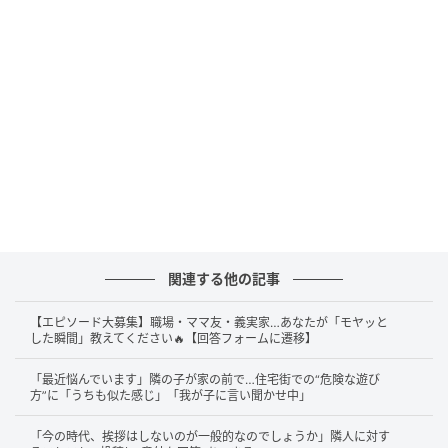
ません、お腹に赤ちゃんがいて……」とだけ伝え、手す
りをつかんで耐えました。
その後、近くの席が空き、様子を見ていた年配の男性
がAさんに席を譲ってくれました。しばらくしてAさん
の隣の席が空くと、先ほど睨みつけてきた女性がそこ
へ座ったといいます。
すると、その女性はAさんから丸見えになるような角度
でスマートフォンを操作し始めました。ふと視界に入
ってしまったその画面には、目を疑うような内容が映
関連する他の記事
し出されていました。
【エピソード大募集】職場・ママ友・義実家…あなたが「モヤッと
それは、妊娠を中傷するような言葉で、明らかにAさん
した瞬間」教えてください🔥【回答フォームに遷移】
を指していると思われる内容だったのです。
「最近悩んでいます」隣の子が家の前で…住宅街での“危険な遊び
方”に「うちも似た感じ」「我が子に言い聞かせ中」
言い返したい気持ちもあったものの、「お腹の赤ちゃ
「今の時代、挨拶はしないのが一般的なのでしょうか」隣人に対す
んに何かあってはいけない」と気づかないふりをして