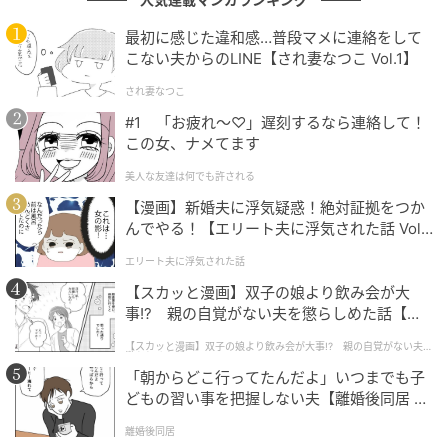
アンケート実施日： 2026年5月9日
投稿方法： TRILL 募集フォームより
最初に感じた違和感…普段マメに連絡をして
投稿者情報： 40代女性・会社員
こない夫からのLINE【され妻なつこ Vol.1】
され妻なつこ
※本記事は投稿者様の体験談を元に作成しています。
#1 「お疲れ〜♡」遅刻するなら連絡して！
※自社で募集したエピソードに基づき、編集部にて事
この女、ナメてます
実確認および表現の精査を行った上で公開していま
美人な友達は何でも許される
す。
【漫画】新婚夫に浮気疑惑！絶対証拠をつか
んでやる！【エリート夫に浮気された話 Vol.
1】
【エピソード募集】日常のちょっとした体験、TRILL
エリート夫に浮気された話
でシェアしませんか？【2分で完了・匿名】
【スカッと漫画】双子の娘より飲み会が大
事!? 親の自覚がない夫を懲らしめた話【第1
次の記事
話】
【スカッと漫画】双子の娘より飲み会が大事!? 親の自覚がない夫を
懲らしめた話
#1 子どもの実名と顔を晒すママ、大丈夫か
「朝からどこ行ってたんだよ」いつまでも子
な？なんて心配していたら。
どもの習い事を把握しない夫【離婚後同居 Vo
l.1】
離婚後同居