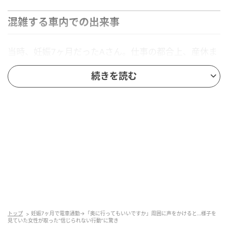
混雑する車内での出来事
当時、妊娠7ヶ月だったAさん。仕事の都合上、産休ま
でまだ時間があったAさんは、体調と相談しながら毎
続きを読む
日電車で通勤を続けていました。
少しでもお腹への圧迫を避けるため、優先席付近の奥
へ移動しようと「すみません、奥に行ってもいいです
か」と周囲に声をかけた時のことです。
少しだけ道を空けてもらえたものの、通路の途中まで
しか進めなかったAさん。混雑する車内の中で、なんと
か手すりをつかみ、体勢を整えました。
すると、近くに立っていた女性が、なぜかAさんを強く
トップ
妊娠7ヶ月で電車通勤→「奥に行ってもいいですか」周囲に声をかけると…様子を
睨みつけ、少し押し返してきたのです。Aさんは「すみ
見ていた女性が取った“信じられない行動”に驚き