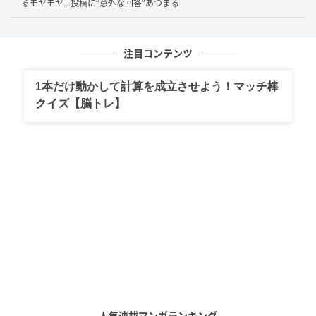
るモヤモヤ…投稿に“意外な回答”あつまる
耐えたAさん。自分自身も出産への不安を抱えていた時
期で、見ず知らずの相手から放たれた言葉は想像以上
にAさんの心を傷つけました。
注目コンテンツ
1本だけ動かして計算を成立させよう！マッチ棒
クイズ【脳トレ】
思いやりを持てる人であるために
「見ず知らずの人にストレスを与えたりしない、思い
やりのある子に育てようと思います。」と語るAさん。
周囲への思いやりや気遣いを持つこと。
強いストレスを感じた体験だったからこそ、人に対す
る優しさの大切さを改めて痛感したというエピソード
だったそうです。
人気連載マンガランキング