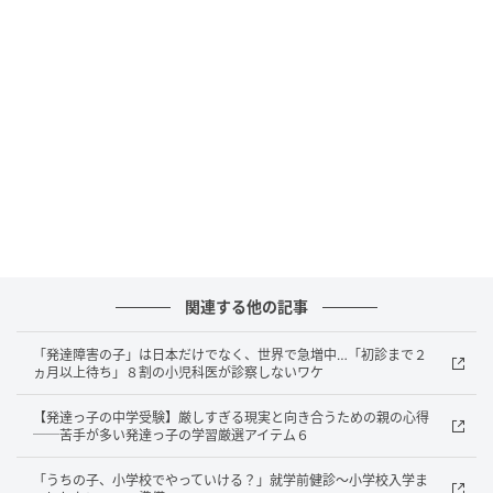
診断までの道のり——「様子見」と言われ続
けた3年間
松浦有佑（以下、松浦）：りっきーさんは発達障害の
あるお子さんを育てていらっしゃるということです
が、診断がつき、支援につながるまで、多くのご苦労
があったと伺いました。どのような経緯だったのでし
ょうか。りっきー：長男は今13歳なのですが、悩み始
めたのは保育園に入った１歳の時です。同年齢のほか
の子と同じような集団行動ができなくて、「あれ？」
関連する他の記事
と思ったんです。でも当時はまだ発達障害に関しての
情報が少なく、療育も簡単にはアクセスできる状態で
「発達障害の子」は日本だけでなく、世界で急増中…「初診まで２
はありませんでした。2歳半で市の区役所に相談したの
ヵ月以上待ち」８割の小児科医が診察しないワケ
ですが、「言葉は出ているし、早生まれだから」とい
【発達っ子の中学受験】厳しすぎる現実と向き合うための親の心得
う理由で「様子見」に。3ヶ月待ってようやく発達検査
──苦手が多い発達っ子の学習厳選アイテム６
を受けられましたが、初めての場所だったので「もう
「うちの子、小学校でやっていける？」就学前健診〜小学校入学ま