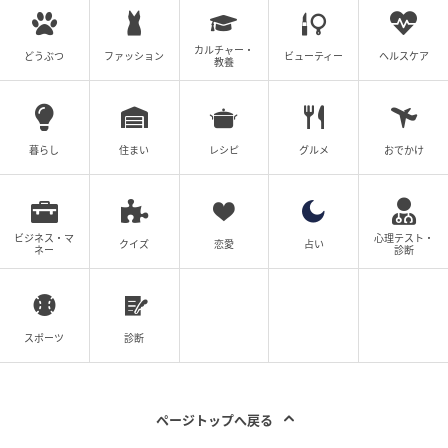
に診断当初、長男のDQ（発達指数）は64でしたが、
視覚支援やモンテッソーリ教育を取り入れることで、
カルチャー・
生活スキルはどんどん身につきました。松浦：まさに
どうぶつ
ファッション
ビューティー
ヘルスケア
教養
それが適応能力です。知能が高くても低くても、その子
が自分らしく生きていける力を育てること、大人にな
ったときに人の手や環境の助けを借りながらも社会の
暮らし
住まい
レシピ
グルメ
おでかけ
中で生きていけることが目指すべきゴールだと思いま
す。
ビジネス・マ
心理テスト・
クイズ
恋愛
占い
ネー
診断
「グレーゾーン」は日本にしかない俗語！？
——誰も幸せにしないカテゴリー
松浦：最近よく聞く「グレーゾーン」という言葉、実
スポーツ
診断
は医学的には存在しない、日本にしか存在しない概念
なんですよ。りっきー：そうなんですか？松浦：は
い。アメリカでは使われません。「診断基準を満たさ
ページトップへ戻る
ないけれど特性はある」場合、診断名をつけずに必要