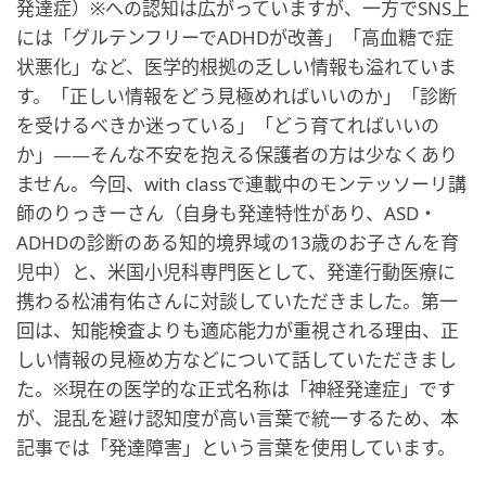
発達症）※への認知は広がっていますが、一方でSNS上
には「グルテンフリーでADHDが改善」「高血糖で症
状悪化」など、医学的根拠の乏しい情報も溢れていま
す。「正しい情報をどう見極めればいいのか」「診断
を受けるべきか迷っている」「どう育てればいいの
か」——そんな不安を抱える保護者の方は少なくあり
ません。今回、with classで連載中のモンテッソーリ講
師のりっきーさん（自身も発達特性があり、ASD・
ADHDの診断のある知的境界域の13歳のお子さんを育
児中）と、米国小児科専門医として、発達行動医療に
携わる松浦有佑さんに対談していただきました。第一
回は、知能検査よりも適応能力が重視される理由、正
しい情報の見極め方などについて話していただきまし
た。※現在の医学的な正式名称は「神経発達症」です
が、混乱を避け認知度が高い言葉で統一するため、本
記事では「発達障害」という言葉を使用しています。