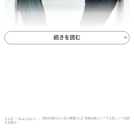
続きを読む
出典元：
MAQUIA
キレイになるのは誰のため？
情報も選択肢も爆発的に増え、美容がより身近になっ
た今だからこそ、美容の在り方というものを改めて捉
え直したい。私たちは一体何のために、誰のために、
美容に取り組むのか問うてみたい──。この連載は、
そんな想いからスタートしました。
トップ
ビューティー
【柏木由紀さん×吉川康雄さん】美容は楽しい？でも苦しい？対談
をお届け！
初回のテーマは、
「美容は楽しい？ でも苦しい？」
。