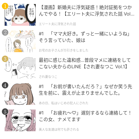
美容は楽しい？
【漫画】新婚夫に浮気疑惑！絶対証拠をつか
んでやる！【エリート夫に浮気された話 Vol.
1】
エリート夫に浮気された話
#1 「ママ大好き。ずっと一緒にいようね」
そう言っていた、娘は
お宅のお子さんが万引きをしました
最初に感じた違和感…普段マメに連絡をして
こない夫からのLINE【され妻なつこ Vol.1】
され妻なつこ
#1 「お前が書いたんだろ？」なぜか笑う先
生を前に、震えが止まりませんでした。
出典元：
MAQUIA
あの日、私はいじめの犯人にされた
「やればやる分、綺麗になるから。自信の
#1 「お疲れ〜♡」遅刻するなら連絡して！
この女、ナメてます
源。」
美人な友達は何でも許される