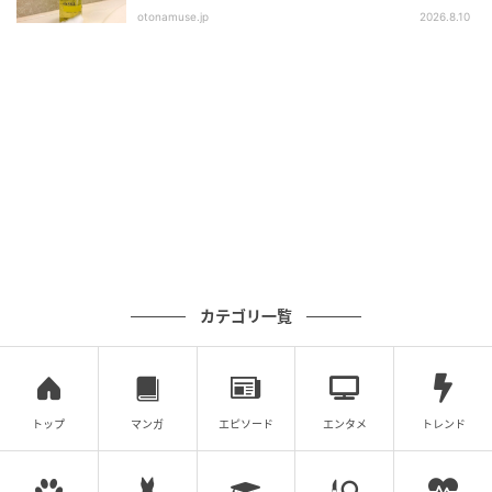
otonamuse.jp
2026.8.10
出典元：
MAQUIA
カテゴリ一覧
「一重まぶたや丸顔が正義じゃないと仮定さ
れる時もあるから」
トップ
マンガ
エピソード
エンタメ
トレンド
「限界があるから」
人の気持ちに、波や揺らぎがあるのは自然なこと。今