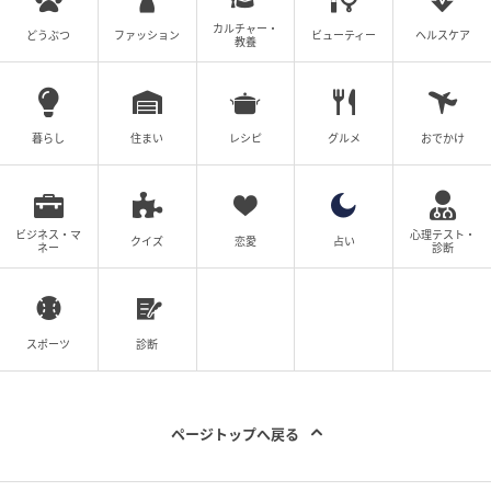
回のアンケートでも、美容に前向きな回答をした人の7
カルチャー・
どうぶつ
ファッション
ビューティー
ヘルスケア
教養
割以上が「苦しい時もある」と答えている。
「技術の進化で選択肢がどんどん増え、無限にお金が
かかる」「年齢的に、そろそろエイジングケアを始め
暮らし
住まい
レシピ
グルメ
おでかけ
ていなくてはいけないと思うと悲しい……」など、美容
に関する知識や関心が深いからこそ、より現実的な悩
みが生じている様子。
ビジネス・マ
心理テスト・
クイズ
恋愛
占い
ネー
診断
美容は苦しい？
スポーツ
診断
ページトップへ戻る