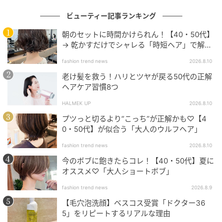
「楽しい理由を特に考えたことがない」
ビューティー記事ランキング
「面倒だと感じる時もある」と答えたごく少数を除
朝のセットに時間かけられん！【40・50代】
く、9割以上が「楽しい」と回答。
→ 乾かすだけでシャレる「時短ヘア」で解決
◎
理由に関しては、「自信が得られるから」「効果が実
fashion trend news
2026.8.10
感できる」などの意見が多数を占めた。また、「美容
老け髪を救う！ハリとツヤが戻る50代の正解
ヘアケア習慣8つ
は自分という素材を使った一生終わらない実験のよう
なもの」「自分を丁寧に扱うことで見た目はもちろん
HALMEK UP
2026.8.10
心も整う」の声に代表されるように、自身の生活や人
プツっと切るより“こっち”が正解かも♡【4
生を支えるものとして美容を捉えている人も。
0・50代】が似合う「大人のウルフヘア」
fashion trend news
2026.8.10
美容は楽しいと答えた方へ
今のボブに飽きたらコレ！【40・50代】夏に
オススメ♡「大人ショートボブ」
美容は苦しい時もある？
fashion trend news
2026.8.9
【毛穴泡洗顔】ベスコス受賞「ドクター36
5」をリピートするリアルな理由