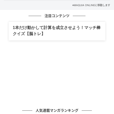
※MAQUIA ONLINEに移動します
注目コンテンツ
1本だけ動かして計算を成立させよう！マッチ棒
クイズ【脳トレ】
出典元：
MAQUIA
＼美容が大好きなMAQUIAインフルエンサーたちに聞
いてみた／
人気連載マンガランキング