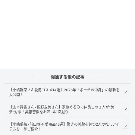
新しいコスメを肌にのせる時のワクワク感や、なかな
か効果が出ない時のガッカリ感。喜んだり悲しんだ
り、悔しがったり……、“美容”という存在が私たちにも
たらす様々な感情と、それに対する向き合い方につい
て考えます。
vol.1 美容は楽しい？ でも苦しい？
関連する他の記事
【小嶋陽菜さん愛用コスメ14選】2026年「ポーチの中身」の最新を
大公開！
【山本舞香さん×板野友美さん】家族ぐるみで仲良しの２人が“美
活”対談！美容習慣をお互いに深掘り
【小嶋陽菜×前田敦子 愛用品15選】驚きの美貌を保つ2人の推しアイ
テムを一挙ご紹介！