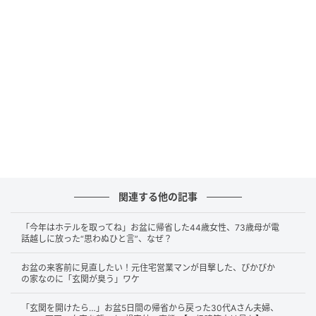
「拭けば取れると思ったけど、中まで色が染み込んで
いて…」と肩を落とされていた姿が忘れられません。
原因は鉢底にこもる「黒カビ」
床が黒ずんでしまった直接の原因は、黒カビの繁殖。
水やり後の鉢底には湿気がこもりやすく、また床に積
もったホコリが養分になるため、じつは
カビにとって
都合の良い環境
なのです。
関連する他の記事
じか置きを続けると床材の奥まで黒カビが入り込み、
掃除では落とせなくなることも。ひどい場合には、
床
「今年はホテルを取ってね」お盆に帰省した44歳女性、73歳母が電
話越しに放った“思わぬひと言”、なぜ？
の張り替えが必要になる
ケースもあります。
お盆の来客前に見直したい！元住宅営業マンが目撃した、ぴかぴか
の家なのに「玄関が臭う」ワケ
床を守るための対策
「玄関を開けたら…」お盆5日間の帰省から戻った30代Aさん夫婦、