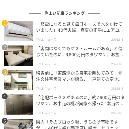
どんな対策をしていても、
定期的に鉢の下をチェック
住まい記事ランキング
する
習慣は欠かせません。少しでも黒ずみを見つけた
「節電になると見て毎日ホースで水をかけて
ら、すぐに鉢を移動させて対策を見直してください。
いました」40代夫婦、真夏の正午にエアコン
が効かなくなった事態
カビにはアルコールスプレーが有効な場合もあります
TRILL ニュース
2026.8.8
が、床材のワックスを剥がしてしまうおそれがあるた
「客間はなくてもゲストルームがある」と信
め、使う際は目立たない場所で試してからにしましょ
じていたのに…6,800万円のタワマン、お盆に
義両親2泊で直面した“誤算”【一級建築士は見
う。
TRILL ニュース
2026.8.8
た】
帰省前に「道路側から自宅を眺めてみて」元
注文住宅営業マンが語る、一戸建ての空き巣
グリーンもマイホームも、どちらも大切に
リスクを下げる数分の段取り
TRILL ニュース
2026.8.8
「宅配ボックスがあるのに」約7,900万円のタ
植物の鉢は常に水分を含んでいます。
「おしゃれだか
ワマン、お中元の桃が実家へ帰った“本当の理
ら」と直接床に置くのは、想像以上にリスクを伴う行
由”【一級建築士は見た】
TRILL ニュース
2026.8.8
為
です。
隣人「そのブロック塀、うちの所有物です
が…」40代夫婦が新築庭に設置したフェン