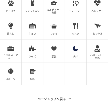
【エピソード募集】日常のちょっとした体験、TRILL
でシェアしませんか？【2分で完了・匿名】
カルチャー・
どうぶつ
ファッション
ビューティー
ヘルスケア
教養
次の記事
#1 お義姉さんたちくるって、私話したよ
暮らし
ね？ ねぇ、それでも…
住まい
レシピ
グルメ
おでかけ
プロフィール
ビジネス・マ
心理テスト・
クイズ
恋愛
占い
ネー
診断
ホリカワ ダット
注文住宅の建築会社に営業職として従事したあと、S
EOライターとして独立。500組以上の家づくり相談
に携わった経験をもとに、「マイホーム取得を少し
スポーツ
診断
でもラクに」をテーマに、住宅ジャンルの記事を幅
広く執筆中。インテリアコーディネーター／1級カラ
ーコーディネーター（商品色彩）資格保有。
記事一覧をみる
ページトップへ戻る