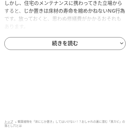
しかし、住宅のメンテナンスに携わってきた立場から
すると、
じか置きは床材の寿命を縮めかねないNG行為
です。放っておくと、思わぬ修繕費がかかるおそれも
あります。
築3年で「黒い輪染み」ができていた
続きを読む
以前、アフターサービスでお施主さまのお宅を訪問し
たときのこと。
築3年ほどのきれいなリビングでしたが、
フローリング
にくっきりと黒い輪染み
ができていました。
驚いて「これはどうしたんですか？」と尋ねると、
「
観葉植物をじか置きしていたら、いつの間にかこう
なっていた
」とのこと。
トップ
観葉植物を「床にじか置き」してはいけない！？おしゃれの裏に潜む「黒カビ」の
落とし穴とは