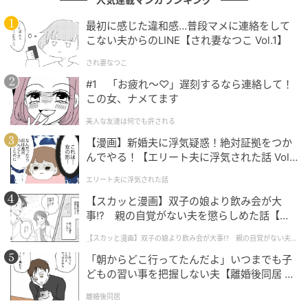
鉢カバーを使う場合は素材にご注意を。麻や不織布な
最初に感じた違和感…普段マメに連絡をして
こない夫からのLINE【され妻なつこ Vol.1】
ど湿気を通しやすい素材は、カビの原因になるおそれ
があります。
され妻なつこ
#1 「お疲れ〜♡」遅刻するなら連絡して！
この女、ナメてます
湿気を逃がす「空気の通り道」を確保する
美人な友達は何でも許される
【漫画】新婚夫に浮気疑惑！絶対証拠をつか
次に効果的なのが、
鉢を「浮かせる」方法
です。鉢底
んでやる！【エリート夫に浮気された話 Vol.
に湿気がこもりにくくなり、カビの予防につながりま
1】
す。
エリート夫に浮気された話
【スカッと漫画】双子の娘より飲み会が大
たとえば、アイアン製や木製のフラワースタンド、キ
事!? 親の自覚がない夫を懲らしめた話【第1
話】
ャスター付きのプランター台、スノコなどを活用し
【スカッと漫画】双子の娘より飲み会が大事!? 親の自覚がない夫を
懲らしめた話
て、
鉢の下に空気の通り道をつくりましょう
。
「朝からどこ行ってたんだよ」いつまでも子
どもの習い事を把握しない夫【離婚後同居 Vo
l.1】
定期的な確認も忘れずに
離婚後同居