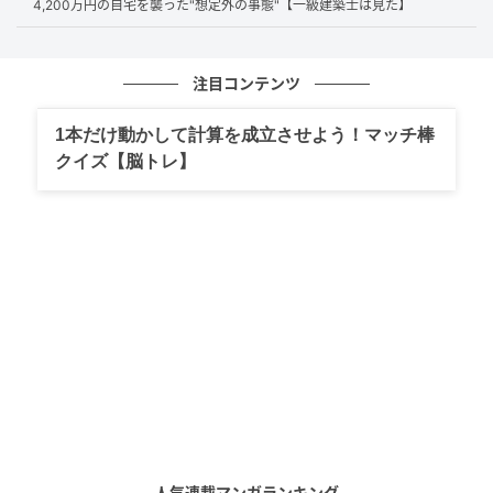
4,200万円の自宅を襲った"想定外の事態"【一級建築士は見た】
フローリングだけでなく、クッションフロアなどのビ
ニール系床材でもじか置きは避けたいところです。床
注目コンテンツ
材の下まで水分が浸透すると、下地材や構造材を傷め
る可能性があります。
1本だけ動かして計算を成立させよう！マッチ棒
クイズ【脳トレ】
具体的な対策を、いくつかご紹介しましょう。
まずは基本！「プラスチック製の受け皿」を
敷く
対策としてまずおすすめなのが、
プラスチックや陶器
など、水を通しにくい素材の受け皿
を使うこと。水を
通しにくいため、カビの発生を抑えやすくなります。
最近はおしゃれなデザインの受け皿も増えているの
で、ぜひお気に入りの一品を探してみてください。
人気連載マンガランキング