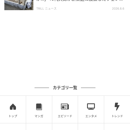
今すぐ、お部屋の鉢を持ち上げてみてください。もし
ス、直後に迫られた"顛末"
床がしっとりしていたら、それはカビが発生する一歩
TRILL ニュース
2026.8.6
手前かもしれません。
お気に入りのグリーンと大切なマイホームを両立させ
るために、「受け皿を敷く」「数センチ浮かせる」
を、今日から始めてみませんか。
ライター：ホリカワ ダット
注文住宅の建築会社に営業職として従事したあと、
SEOライターとして独立。500組以上の家づくり相談に
カテゴリ一覧
携わった経験をもとに、「マイホーム取得を少しでも
ラクに」をテーマに、住宅ジャンルの記事を幅広く執
筆中。インテリアコーディネーター／1級カラーコーデ
ィネーター（商品色彩）資格保有。
トップ
マンガ
エピソード
エンタメ
トレンド