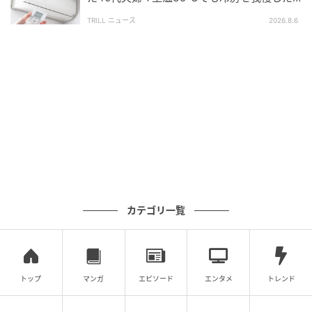
取引士、マンション管理士、2級ファイナンシャル・
戸建て住宅の誤算
プランニング技能士、管理業務主任者、賃貸不動産
TRILL ニュース
2026.8.6
経営管理士、日商簿記2級、防災士の資格を保有。新
卒で東証プライム上場のマンションデベロッパーに
記事一覧をみる
入社し、計2社で新築・中古販売から管理業務、管理
職まで不動産実務に幅広く従事。実務現場を経て管
理職も歴任し、組織運営にも携わる。現在は独立
し、その多角的な視点を活かして実務解説から不動
の記事をもっとみる
産投資、法律事務所案件まで、専門性の高いコンテ
ンツ制作・ディレクションを行っている。
カテゴリ一覧
トップ
マンガ
エピソード
エンタメ
トレンド