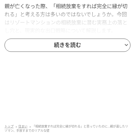
親が亡くなった際、「相続放棄をすれば完全に縁が切
れる」と考える方は多いのではないでしょうか。今回
はリゾートマンションの相続放棄に潜む実務上の落と
し穴と、現実的な出口戦略について解説します。
続きを読む
次順位の親族へ波及する権利義務と保存義務
の法解釈
親が所有していたリゾートマンションについて、自身
が相続放棄をすれば支払い義務から逃れられると考え
る方は少なくありません。たしかに2023年4月施行の
改正民法により、相続放棄後の財産保存義務は「放棄
の時に現に占有している場合」に限定されました。
普段使っていない物件であれば、法的な保存義務は免
れる可能性が高いです。しかし自身（子）が相続放棄
トップ
住まい
「相続放棄すれば完全に縁が切れる」と思っていたのに…親が遺したリ
ゾマン、手放すまでのリアルな壁