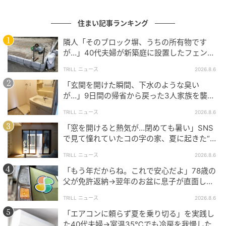
活かし、実務解説から不動産投資、法律事務所案件ま
住まい記事ランキング
で、専門性の高いコンテンツ制作・ディレクションを
行っている。
隣人「そのブロック塀、うちの所有物です
が…」40代夫婦が新築庭に設置したフェン
ス、直後に迫られた"顛末"
TRILL ニュース
2026.8.6
【エピソード募集】日常のちょっとした体験、TRILL
「玄関を開けた瞬間、下水のような臭い
でシェアしませんか？【2分で完了・匿名】
が…」9日間の帰省から戻った3人家族を襲っ
た“洗面所の異変”
次の記事
TRILL ニュース
2026.8.6
「窓を開けると熱気が…閉めても暑い」SNS
#1 夫の「元不倫相手」から、１通の手紙が
で見て憧れていたコの字の家、夏に起きた“想
届きました。
定外の事態”【一級建築士は見た】
TRILL ニュース
2026.8.6
「もう年だからね。これで安心だよ」78歳の
プロフィール
父が免許返納→翌年のお盆に息子が直面し
た“想定外の壁”
西山雄介
TRILL ニュース
2026.8.6
不動産に特化したフリーランスライター兼コンテン
「エアコンに頼らず夏を乗り切る」を実践し
ツディレクター。不動産業界歴15年以上。宅地建物
た40代夫婦→室温35℃でも冷房を我慢した