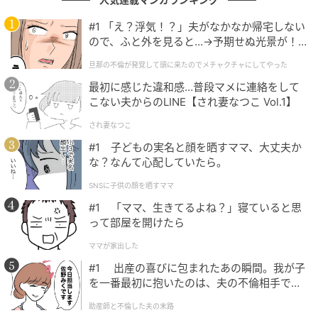
所有権を手放す「有償引き取り」を利用するケースも
増えています。
#1 「え？浮気！？」夫がなかなか帰宅しない
ので、ふと外を見ると…→予期せぬ光景が！
もし相続発生後に放棄を選択する場合は、自分一人で
｜旦那の不倫が発覚して頭に来たのでメチャ
旦那の不倫が発覚して頭に来たのでメチャクチャにしてやった
クチャにしてやった
完結させようとせず、次順位の親族へ事情を説明して
最初に感じた違和感…普段マメに連絡をして
一斉に放棄手続きを行う段取りが必要です。相続放棄
こない夫からのLINE【され妻なつこ Vol.1】
の手続きは、自己のために相続の開始があったことを
され妻なつこ
知った時から3ヶ月以内という熟慮期間の制約がありま
#1 子どもの実名と顔を晒すママ、大丈夫か
す。時間切れとなってしまわないよう、早めに専門家
な？なんて心配していたら。
へ相談しておくことをおすすめします。
SNSに子供の顔を晒すママ
#1 「ママ、生きてるよね？」寝ていると思
筆者：西山雄介（宅地建物取引士・マンション管理
って部屋を開けたら
士・日商簿記2級などの資格所有）
ママが家出した
不動産業界歴15年。新卒で東証プライム上場のマンシ
#1 出産の喜びに包まれたあの瞬間。我が子
ョンデベロッパーに入社後、計2社で新築・中古販売お
を一番最初に抱いたのは、夫の不倫相手でし
よび管理業務に従事。実務現場を経て管理職も歴任
た。
助産師と不倫した夫の末路
し、組織運営にも携わる。現在はその多角的な視点を