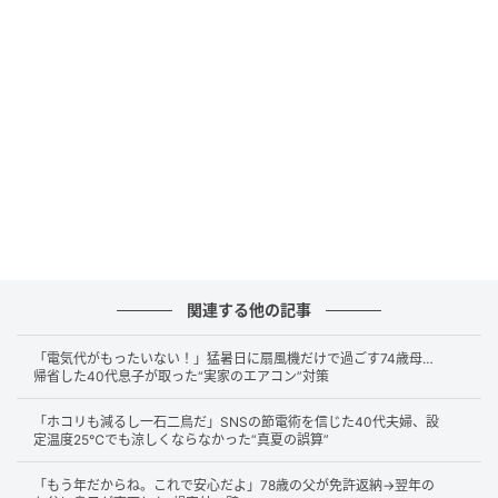
をすると、親の直系尊属（祖父母など）、さらには親
の兄弟姉妹や甥姪といった次順位の相続人へと権利や
義務が移っていきます。事前に事情を伝えておかなけ
れば、知らないうちに次順位の親族が同じ問題を抱え
る形となり、深刻なトラブルに発展しかねません。
予納金の壁と建物が対象外となる国庫帰属制
度
親族全員が相続放棄をしたとしても、すぐにマンショ
関連する他の記事
ンを手放せるわけではありません。家庭裁判所に相続
財産清算人の選任を申し立てない限り、マンションの
「電気代がもったいない！」猛暑日に扇風機だけで過ごす74歳母…
帰省した40代息子が取った“実家のエアコン”対策
所有者は宙に浮いた状態となります。
「ホコリも減るし一石二鳥だ」SNSの節電術を信じた40代夫婦、設
この状態では法的な支払い義務がなくても、管理組合
定温度25℃でも涼しくならなかった“真夏の誤算”
から元相続人宛てに事実上の連絡が届き続けるケース
「もう年だからね。これで安心だよ」78歳の父が免許返納→翌年の