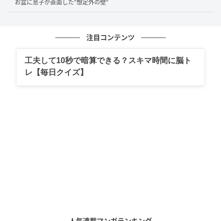
があるのです。しかも清算人の選任には、数十万〜百
お盆に息子が直面した“想定外の壁”
万円程度の予納金が必要となるため、手続きが難航し
やすくなります。
注目コンテンツ
また、民法改正と同じ2023年4月に施行された相続土
工夫して10秒で暗算できる？スキマ時間に脳ト
地国庫帰属法による国庫帰属制度も、あくまで土地を
レ【毎日クイズ】
対象とした制度です。リゾートマンションのような建
物部分は国の引き取り対象にはならず、根本的な解決
策にはなり得ません。
親族間での連携と生前の有償引き取りという
選択肢
リゾートマンションの有力な出口戦略は、親が元気な
うちに売却を進めておくことです。買い手がつかない
場合は、専門の不動産引き取り業者へ処分料を払って
人気連載マンガランキング