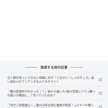
母が「そろそろ、一歩を踏み出してみない？」と静か
に語りかけてきたとき、私は思わず感情を爆発させて
しまいました。「眠れない」と私が言わなければ、彼
はあの夜、車を出さなかった。ドライブに行かなけれ
ば、事故に遭うこともなかった。そう思うと、どうし
ても自分を責めずにはいられなかったのです。
みんな心の中では、彼が亡くなったのは私のせいだと
思っているのではないか――。そう訴える私に、母は
何度も「違う」と言ってくれました。悪いのは、ぶつ
関連する他の記事
かってきた相手なのだと。頭ではわかっていても、心
泣く娘を抱っこできない母親に夫が「うるさい！しっかりしろ」追
はまったく追いつきませんでした。
い詰められて＜アンタなんて大キライ＞
「妻の居場所がわかった！？」妹から届いた1枚の写真にゾワ→妻へ
亡くなったはずの婚約者から届いた手紙
の疑いが確信に…？写っていたのは？
「何がご愁傷様よ！」義父の死を悼む義姉が豹変！→テキパキ働く
そんなある日、母が信じられないことを言いました。