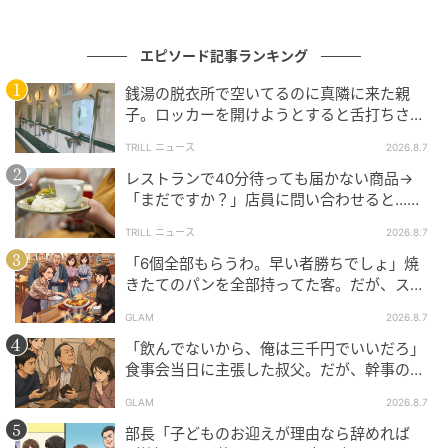
こと。私は泣きながら、それでもどこかうれしそうに
話していたと思います。
エピソード記事ランキング
銭湯の脱衣所で空いてるのに真隣に来た親
母はそんな私を見て、「本当にあなたのことを一番に
子。ロッカーを開けようとすると舌打ちさ
考えてくれていたのね」と静かに言いました。3年間、
れ…→直後、娘の放った“純粋な一言”に「心の
見守り続けてくれた家族でさえ開けなかった心の扉
TRILL ニュース
2026.8.7
中で拍手」
を、こんなにもあっさり開けてしまうなんて、ずるい
レストランで40分待っても届かない商品→
「まだですか？」店員に問い合わせると…そ
なと思いました。もういないのに、今でもこんなふう
の後、“理不尽な対応”に「二度と行っていま
に私の心を動かしてしまうなんて。
TRILL ニュース
2026.8.7
せん」
「6個全部もらうわ。早い者勝ちでしょ」焼
きたてのパンを全部持ってた客。だが、スタ
苦しんでいたのは私だけじゃなかった―その
ッフの一言で状況が一変
後
GLAM
2026.8.7
「飲んでないから、俺は三千円でいいだろ」
食事会当日に主張した叔父。だが、幹事のい
私は母に、これまでたくさん迷惑をかけたことを謝り
とこが告げた一言とは
ました。すると母は、迷惑なんかじゃない、ひとりで
GLAM
2026.8.7
抱え込んでしまうことのほうがつらかったのだと話し
部長「子どものお迎えが理由なら辞めれば