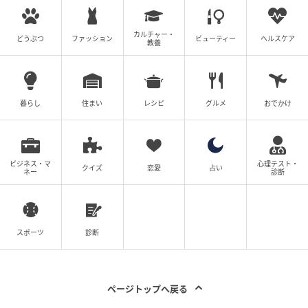
カルチャー・
どうぶつ
ファッション
ビューティー
ヘルスケア
大切な人を突然失ったとき、「あのときこうしていれ
教養
ば」と自分を責めてしまうこともありますよね。頭で
は仕方のない出来事だとわかっていても、気持ちが追
いつかず、立ち止まってしまうこともあるかもしれま
暮らし
住まい
レシピ
グルメ
おでかけ
せん。
そんな中で、言葉や思い出、そばで支えてくれる人の
ビジネス・マ
心理テスト・
存在が心を動かしてくれることもあります。大切な人
クイズ
恋愛
占い
ネー
診断
への想いを胸に抱きながら、これからの時間をどう過
ごしていくか。自分の気持ちを大切にしながら、少し
ずつ前を向いていきたいですね。
スポーツ
診断
【取材時期：2026年4月】
※本記事は、ベビーカレンダーに寄せられた体験談を
ページトップへ戻る