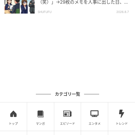
てくれました。その言葉に、私はようやく前を向いて
（笑）」→29枚のメモを人事に出した日、部
長の顔が青ざめたワケ
みようと思えたのです。
SHUFUFU
2026.8.7
少し笑顔になった私が母と話している姿を見た父は、
その場で声を上げて泣きました。普段は不器用で感情
を表に出さない父が、何も言わずに強く抱きしめてく
れたのです。そのとき、苦しんでいたのは自分だけで
はなかったのだと、ようやく気づくことができまし
た。
今は少しずつ生活を立て直し、週に何度かアルバイト
もしながら、これからの人生について考えています。
カテゴリ一覧
私は彼と出会えて、本当に幸せでした。
そして今もこれからも、世界でいちばん愛していま
す。
トップ
マンガ
エピソード
エンタメ
トレンド
◇ ◇ ◇