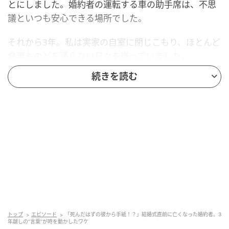
とにしました。婚約者の運転する車の助手席は、不思
議といつも安心できる場所でした。
それから3年。私は実家の自室に閉じこもり、ほとんど
食事ものどを通らない日々を送っていました。
続きを読む
あの日、眠れない私のために婚約者が連れ出してくれ
た深夜のドライブ。その途中、ながら運転の車に追突
され、数日後、病院で彼は帰らぬ人となったのです。
私の心は、事故のあの日に取り残されたまま。
母は毎日のように部屋の外から声をかけてくれまし
た。けれど私は、そんな母の気持ちにも応えられませ
んでした。食べることも、生きることも、私には意味
のないもののように思えていたからです。
トップ
エピソード
「死んだはずの彼から手紙！？」結婚式直前に亡くなった婚約者。3
「私のせいで…」自分を責め続けた3年間
年越しの“言葉”が時を動かしたワケ