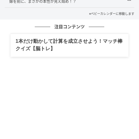
嫁を前に、まさかの本性が見え始め！？
婚約者の彼から「
手紙が届いた
」というのです。
※ベビーカレンダーに移動します
最初は何を言っているのかわかりませんでした。もう
注目コンテンツ
この世にいない人から手紙が届くはずがありません。
けれど母は、それが嘘ではないと真剣な声で続けまし
1本だけ動かして計算を成立させよう！マッチ棒
た。
クイズ【脳トレ】
差出人は彼の名前。宛名は私。しかも、消印の日付は
事故の前日だったのです。どうやら「タイムカプセル
郵便」のような形で、過去の彼が未来の私に宛てて送
っていた手紙でした。
私は戸惑いながらも、その封筒を開きました。
彼の手紙が、止まっていた私の心を動かした
手紙には、結婚3年目の私たちが仲良くやっているだろ