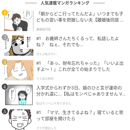
人気連載マンガランキング
うか、倦怠期になっていないだろうかと心配する彼の
「朝からどこ行ってたんだよ」いつまでも子
言葉がつづられていました。喧嘩したときにはこの手
どもの習い事を把握しない夫【離婚後同居 Vo
紙を思い出してほしいこと、私と出会えて本当に幸せ
l.1】
離婚後同居
だったこと、世界でいちばん私を愛していること
――。そこには、事故のことなど何も知らない、未来
#1 お義姉さんたちくるって、私話したよ
ね？ ねぇ、それでも…
を信じて疑わない彼のまっすぐな想いが詰まっていま
した。
ぜんぶ私のせい
#1 「あっ、財布忘れちゃった」「いいよ出
読み進めるうちに、涙が止まらなくなりました。苦し
すよ〜！」これが全ての始まりでした
くて、切なくて、でも同時に、あまりにも彼らしい内
ママ友の財布
容に少しだけ笑ってしまったのです。こんなときなの
入学式からわずか3日、娘のひと言が運命の
に笑ってしまう自分に戸惑いながらも、私はようや
分かれ道に…【私はモンペじゃありません Vo
く、止まっていた感情が少しだけ動き出すのを感じて
l.1】
私はモンペじゃありません
いました。
#1 「ママ、生きてるよね？」寝ていると思
って部屋を開けたら
その日の夕方、私は母と少しだけ話をしました。彼
が、私の前向きで明るいところが好きだと書いていた
ママが家出した