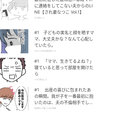
に連絡をしてこない夫からのLI
NE【され妻なつこ Vol.1】
され妻なつこ
#1 子どもの実名と顔を晒すマ
マ、大丈夫かな？なんて心配し
ていたら。
SNSに子供の顔を晒すママ
#1 「ママ、生きてるよね？」
寝ていると思って部屋を開けた
ら
ママが家出した
#1 出産の喜びに包まれたあ
の瞬間。我が子を一番最初に抱
いたのは、夫の不倫相手でし
た。
助産師と不倫した夫の末路