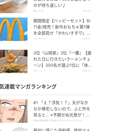
のが待ち遠しい♪
暮らしニスタ
2026.8.6
期間限定【ハッピーセット】8/
7(金)発売！新作おもちゃ第1弾
を全部見せ「かわいすぎ♡」
「絶対行く！」
ベビーカレンダー
2026.8.6
3位『山岡家』2位『一蘭』【疲
れた日に行きたいラーメンチェ
ーン】300名が選ぶ1位に「体
に染みわたる」「満足感と元気
TRILL ニュース
2026.8.6
をもらえる」
気連載マンガランキング
#1 「え？浮気！？」夫がなか
なか帰宅しないので、ふと外を
見ると…→予期せぬ光景が！｜
旦那の不倫が発覚して頭に来た
旦那の不倫が発覚して頭に来たのでメチャクチャにしてやった
のでメチャクチャにしてやった
最初に感じた違和感…普段マメ