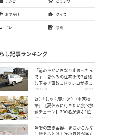
レシピ
どうぶつ
おでかけ
クイズ
占い
診断
らし記事ランキング
「前の車がいきなり止まったん
です」夏休みの住宅街で3台絡
む玉突き事故…ドラレコが捉え
ていた“急ブレーキの理由”
TRILL ニュース
2026.8.6
2位『しゃぶ葉』3位『串家物
語』【夏休みに行きたい食べ放
題チェーン】300名が選ぶ1位
に「満足度が高い」「大人まで
TRILL ニュース
2026.8.5
楽しめる」
味噌の空き容器、まさかこんな
に使えるとは！次の容器が空く