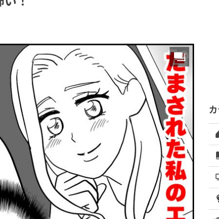
怖い！
カ