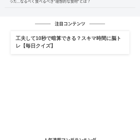
った…なるべく食べるべき“理想的な食材”とは？
「血糖値を指摘されたら口も診てもらう」という視点
は、これまでの医療ではあまり意識されてきませんで
注目コンテンツ
したが、近年は歯科と内科が連携して管理する取り組
みも行われています。
工夫して10秒で暗算できる？スキマ時間に脳ト
レ【毎日クイズ】
内科に通院中の方が歯医者で伝えたいこと
糖尿病や血糖値の管理で内科に通院している方は、歯
医者を受診する際に以下のことを伝えてみてくださ
い。
糖尿病の病名、または血糖値を指摘されていること
飲んでいる薬（内服薬）の種類や量
直近の血糖値やHbA1c（ヘモグロビンエーワンシ
ー）の数値
人気連載マンガランキング