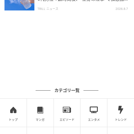
参考：
され…待ち受けていた“恐ろしい事態”
・
歯周病検診について
TRILL ニュース
（厚生労働省）
2026.8.7
・
歯周病
（e-ヘルスネット／厚生労働省系）
執筆・監修：鷹巣 多紀
大学病院口腔外科にて研修後、一般歯科にて勤務。現
在は1児の母として子育てと仕事に奮闘しています。
歯科医師ママkiki｜
note：
https://share.google/uUYsDiSMnkNKZCrOw
次の記事
カテゴリ一覧
#1 子どもの実名と顔を晒すママ、大丈夫か
な？なんて心配していたら。
トップ
マンガ
エピソード
エンタメ
トレンド
プロフィール