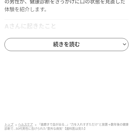
の男性が、健康診断をきっかけに口の状態を見直した
体験を紹介します。
Aさんに起きたこと
Aさんは、会社員として多忙な日々を過ごす50代の男
続きを読む
性です。
数年前から歯磨きのたびに歯茎から少し血が出ること
に気づいていましたが、「力を入れすぎただけ」と思
い、特に気にしていませんでした。
ある年の秋、職場の定期健康診断で空腹時血糖値を指
摘されました。「糖尿病予備群の可能性がある」と言
われ、内科を受診したところ、医師から「歯の状態も
確認してみてください」と一言もらったそうです。
トップ
ヘルスケア
『歯磨きで血が出る…』“力を入れすぎただけ”と放置→数年後の健康
診断で…50代男性に告げられた“意外な病気”【歯科医は見た】