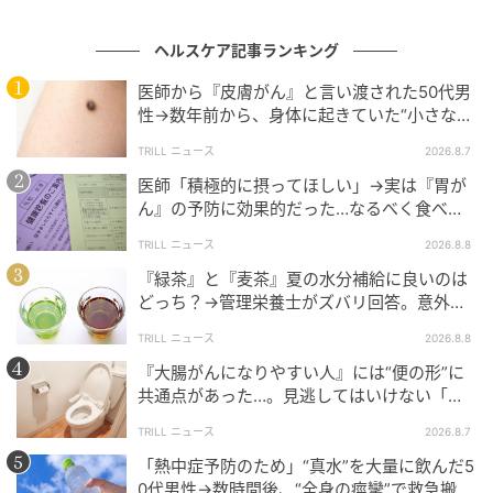
複数が重なる場合は、早めに確認することをお勧めし
ます。
ヘルスケア記事ランキング
医師から『皮膚がん』と言い渡された50代男
性→数年前から、身体に起きていた“小さな異
歯茎の出血を「磨き方だけの問題」で終わら
変”に「あのとき受診していれば…」
TRILL ニュース
2026.8.7
せない
医師「積極的に摂ってほしい」→実は『胃が
ん』の予防に効果的だった…なるべく食べる
「毎回のことではないから」と判断を後回しにしてし
べき“理想的な食材”とは？
TRILL ニュース
2026.8.8
まうことは珍しくありません。ただ、歯茎の出血が繰
『緑茶』と『麦茶』夏の水分補給に良いのは
り返す場合は、一度歯医者で状態を確認してもらうこ
どっち？→管理栄養士がズバリ回答。意外と
とをお勧めします。
知られてない“正しい飲み分け方”とは？
TRILL ニュース
2026.8.8
健康診断の数値と口の状態は、切り離して考えられな
『大腸がんになりやすい人』には“便の形”に
いことがあります。気になることがあれば、内科の担
共通点があった…。見逃してはいけない「危
険なサイン」とは？【医師が解説】
当医にも歯医者にも、遠慮なく伝えてみてください。
TRILL ニュース
2026.8.7
「熱中症予防のため」“真水”を大量に飲んだ5
0代男性→数時間後、“全身の痙攣”で救急搬送