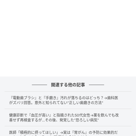
久しぶりに歯医者を受診したAさんは、歯茎の炎症が
広い範囲に及んでいることを指摘されました。出血は
そのサインだったと知り、「そんなに進んでいたと
は」と驚いたといいます。
歯周病と血糖値との関係
歯周病とは、歯を支える骨や組織に細菌が関わる炎症
が起きる病気です。進行すると歯がぐらついたり、歯
茎が下がったりすることがあります。
関連する他の記事
糖尿病がある方では、炎症へのからだの対応力が変化
『電動歯ブラシ』と『手磨き』汚れが落ちるのはどっち？→歯科医
がズバリ回答。意外と知られてない“正しい歯磨きの方法"
することがあり、歯周病が進みやすくなると研究で示
されています。一方で、口の中に炎症がある状態が血
健康診断で『血圧が高い』と指摘された50代女性→薬を飲んでも改
糖値のコントロールに影響を与えることもあるとされ
善せず再検査するが…その後、発覚した“恐ろしい病気”
ており、両者は関係しあっています。
医師「積極的に摂ってほしい」→実は『胃がん』の予防に効果的だ