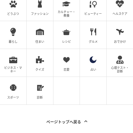
鷹巣 多紀
大学病院口腔外科にて研修後、一般歯科にて勤務。
カルチャー・
どうぶつ
ファッション
ビューティー
ヘルスケア
教養
現在は１児の母として育児に奮闘しながら ママさん
歯科医をしています。 歯科医師ママkiki｜note： htt
ps://share.google/uUYsDiSMnkNKZCrOw
記事一覧をみる
暮らし
住まい
レシピ
グルメ
おでかけ
の記事をもっとみる
ビジネス・マ
心理テスト・
クイズ
恋愛
占い
ネー
診断
スポーツ
診断
ページトップへ戻る