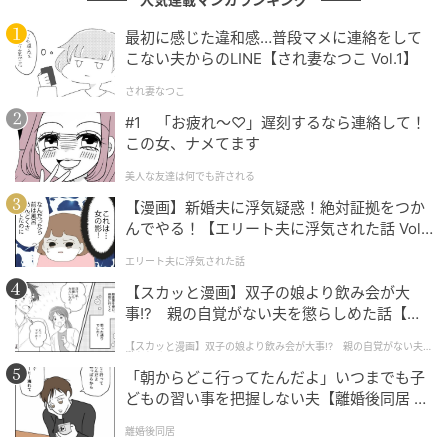
これらを伝えることで、口のケアの進め方が全身の状
最初に感じた違和感…普段マメに連絡をして
態を踏まえた内容になります。
こない夫からのLINE【され妻なつこ Vol.1】
され妻なつこ
#1 「お疲れ〜♡」遅刻するなら連絡して！
見逃しやすいサイン
この女、ナメてます
美人な友達は何でも許される
歯周病は痛みが出にくいまま進行することがありま
【漫画】新婚夫に浮気疑惑！絶対証拠をつか
す。次のような変化が続いているときは、歯科受診を
んでやる！【エリート夫に浮気された話 Vol.
考えるきっかけにしてみてください。
1】
エリート夫に浮気された話
歯磨きのたびに歯茎から血が出る
【スカッと漫画】双子の娘より飲み会が大
起きたとき、または食後に口の中がにおう感じがあ
事!? 親の自覚がない夫を懲らしめた話【第1
話】
る
【スカッと漫画】双子の娘より飲み会が大事!? 親の自覚がない夫を
懲らしめた話
歯茎の一部が腫れている、または押すと痛む
「朝からどこ行ってたんだよ」いつまでも子
歯が以前より長く見える、または歯と歯の間に隙間
どもの習い事を把握しない夫【離婚後同居 Vo
が出てきた
l.1】
離婚後同居