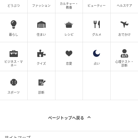
カルチャー・
どうぶつ
ファッション
ビューティー
ヘルスケア
教養
暮らし
住まい
レシピ
グルメ
おでかけ
『テート美術館 ― YBA & BEYOND 世界を変えた90s英国アート』展覧会メイ
ビジネス・マ
心理テスト・
クイズ
恋愛
占い
ネー
診断
ンビジュアル
テート美術館 ― YBA & BEYOND 世界を変え
た90s英国アート／国立新美術館
スポーツ
診断
ロンドンにある世界的ミュージアム、テート美術館の
コレクションを中心に、1990年代～2000年代前半に
ページトップへ戻る
おける英国美術の革新的なクリエイションの軌跡を多
角的に紹介する企画展。
サイトマップ