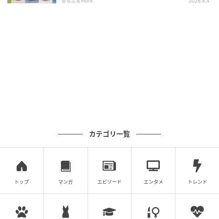
料金／一般 ￥2,000、大学生 ￥1,200、高校生 ￥700
るるぶ＆more.
2026.8.4
森・群馬・沖縄で始動。6種類を飲んで実食
レポート
カテゴリ一覧
トップ
マンガ
エピソード
エンタメ
トレンド