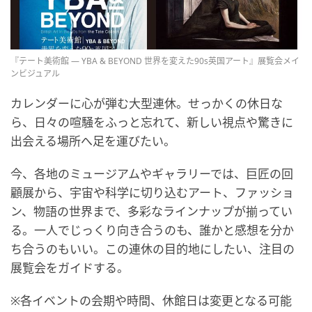
『テート美術館 ― YBA & BEYOND 世界を変えた90s英国アート』展覧会メイ
ンビジュアル
カレンダーに心が弾む大型連休。せっかくの休日な
ら、日々の喧騒をふっと忘れて、新しい視点や驚きに
出会える場所へ足を運びたい。
今、各地のミュージアムやギャラリーでは、巨匠の回
顧展から、宇宙や科学に切り込むアート、ファッショ
ン、物語の世界まで、多彩なラインナップが揃ってい
る。一人でじっくり向き合うのも、誰かと感想を分か
ち合うのもいい。この連休の目的地にしたい、注目の
展覧会をガイドする。
※各イベントの会期や時間、休館日は変更となる可能