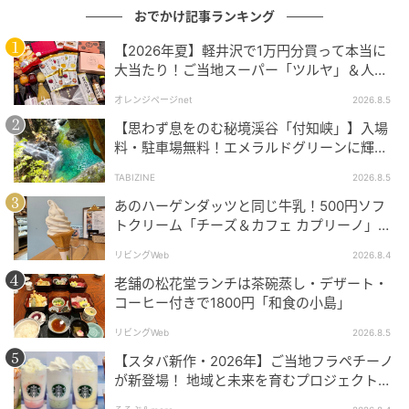
ので、彼の“超絶筆技”を余すことなく観察できる（開場
おでかけ記事ランキング
では単眼鏡のレンタルもあり）レアな機会になるはず
【2026年夏】軽井沢で1万円分買って本当に
だ。
大当たり！ご当地スーパー「ツルヤ」＆人気
店のお土産ベスト5【夏のお出かけ】
開催を記念したトークショーのほか、国立能楽堂とタ
オレンジページnet
2026.8.5
ッグを組み、仕舞『弱法師』の装束付き実演やミニ体
【思わず息をのむ秘境渓谷「付知峡」】入場
験会なども実施。なお5月30日（土）からは、和歌山
料・駐車場無料！エメラルドグリーンに輝く
水面はまるで絵画のよう｜岐阜県中津川市
県立近代美術館へ巡回予定。西日本での開催は45年ぶ
TABIZINE
2026.8.5
りとなるため、今からカレンダーにマークをしておこ
あのハーゲンダッツと同じ牛乳！500円ソフ
う。
トクリーム「チーズ＆カフェ カプリーノ」
【すすきの】
リビングWeb
2026.8.4
会期／～2026年5月10日（日）※会期中展示替えあり
老舗の松花堂ランチは茶碗蒸し・デザート・
会場／東京国立近代美術館（東京都千代田区北の丸公
コーヒー付きで1800円「和食の小島」
園3-1）
リビングWeb
2026.8.5
時間／10:00～17:00 ※金曜・土曜は20:00まで、入館
【スタバ新作・2026年】ご当地フラペチーノ
は閉館の30分前まで
が新登場！ 地域と未来を育むプロジェクト
休館日／月曜日 ※ただし5月4日は開館
「STARBUCKS JIMOTO PROGRAM」が青