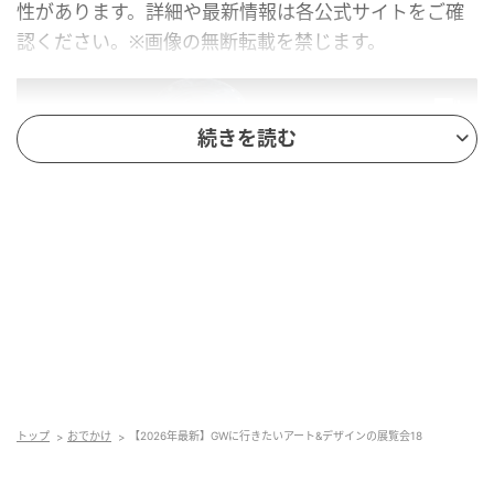
性があります。詳細や最新情報は各公式サイトをご確
認ください。※画像の無断転載を禁じます。
続きを読む
アンリアレイジ《PLANET》 2022年
ミッション∞インフィニティ｜宇宙＋量子＋芸
トップ
おでかけ
【2026年最新】GWに行きたいアート&デザインの展覧会18
術／東京都現代美術館