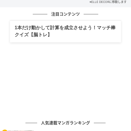
休館日／月曜日（5月4日は開館）
※ELLE DECORに移動します
料金／一般 ￥1,800、大学・専門生・65 歳以上
注目コンテンツ
￥1,260、中高生 ￥720、小学生以下無料
時間／10:00～18:00（最終入場 17:30）
1本だけ動かして計算を成立させよう！マッチ棒
クイズ【脳トレ】
人気連載マンガランキング