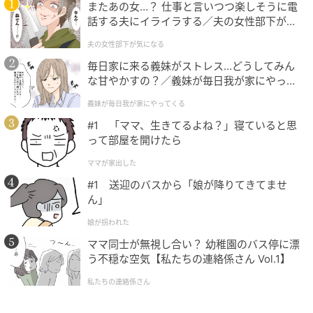
またあの女…？ 仕事と言いつつ楽しそうに電
話する夫にイライラする／夫の女性部下が気
になる（1）【夫婦の危機 まんが】
夫の女性部下が気になる
《獅子図屏風》右隻 1918（大正7）年 水野美術館蔵
毎日家に来る義妹がストレス…どうしてみん
な甘やかすの？／義妹が毎日我が家にやって
下村観山展／東京国立近代美術館
くる（1）【義父母がシンドイんです！ まん
義妹が毎日我が家にやってくる
が】
#1 「ママ、生きてるよね？」寝ていると思
下村観山は、狩野派や琳派、やまと絵といった日本美
って部屋を開けたら
術の技法に、イギリス留学＆欧州巡遊で得た西洋美術
ママが家出した
のテクニックを融合させ、横山大観・菱田春草ととも
#1 送迎のバスから「娘が降りてきてませ
に日本の近代美術史に大きなインパクトを与えた画
ん」
家。そんな彼の、重要文化財を含む150件超の傑作が
娘が拐われた
一堂に会する大回顧展がこの春、東京国立近代美術館
ママ同士が無視し合い？ 幼稚園のバス停に漂
で開催中。
う不穏な空気【私たちの連絡係さん Vol.1】
関東での回顧展の開催は13年ぶりとなり、また大英博
私たちの連絡係さん
物館蔵の作品が初めて里帰りを果たすことでも話題な