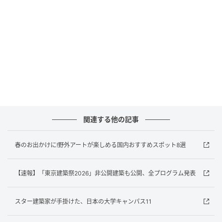
東京都現代美術館では、国連が「国際量子科学技術
年」と定めた2025年にあわせて、サイエンスとアート
のコラボレートによる、“世界の成り立ち”や“見えない
世界”にフォーカスする企画展。
本展では、科学者の宇宙研究やアーティストによる宇
宙に関する作品のほか、国産量子コンピュータによる
初のアート作品など、「量子」の領域に斬り込む新た
な表現の可能性を紹介。量子研究が次なる100年へと
関連する他の記事
向かい、やがて宇宙への旅が日常のものとなりつつあ
るなか、表現領域を拡張しようとする作り手たちの試
春のお出かけに!野外アートが楽しめる国内おすすめスポット8選
みを、インスタレーションやゲーム形式の作品や、XR
展示などで多角的に見せる。会期中は、トークイベン
【速報】「東京建築祭2026」非公開建築も公開、全プログラム発表
トや作品上映、ワークショップなども実施予定。
会期／～2026年5月6日（水・振休）
スター建築家が手掛けた、日本の大学キャンパス11
会場／東京都現代美術館（東京都江東区三好4-1-1）