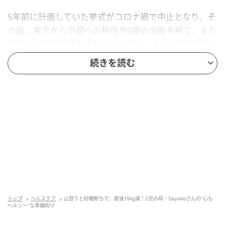
5年前に計画していた挙式がコロナ禍で中止となり、そ
の後、東京から京都への移住や2度の出産を経て、より
家族との時間を積み重ねてきた彼女。そんな紆余曲折
を経てついに迎えた「5年越し」の晴れ舞台。料理教室
続きを読む
を主宰するほど「食」への造詣も深い彼女が、子育て
と両立しながら産後15kg減を叶えたのは、「痩せるこ
と以上に、準備期間をハッピーに過ごす」というポジ
ティブなマインド。心も体も心地よく整える、sayako
流の準備術をASK！
5年越しの結婚式は「家族がホッとできる」ボ
タニカルガーデン風で
sayakoさんにとって、今回の挙式は「5年越し」の念
トップ
ヘルスケア
山登りと砂糖断ちで、産後15kg減！2児の母・Sayakoさんの”心も
ヘルシー”な準備術♡
願。5年前に計画していた結婚式がコロナ禍で中止にな
り、その後も引っ越しや出産が重なり延期に。そんな