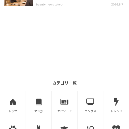
リミットは産後1年！"無理せず健康的に痩せ
beauty news tokyo
2026.8.7
る"
結婚式は、第2子出産のちょうど1年後に設定。
「最初
の半年ほどで10kgは自然と落ちていきましたが、
挙式
までのラスト４か月で、運動と食事管理を徹底し、一
気に追い込みをかけました！
でも、過度な痩せすぎは
自分の心と体に良くないとわかっていたので、とにか
く『しっかり食べて、しっかり運動する』を意識しま
した」
実は、第1子出産後にメンタルの不調から大幅に体重が
カテゴリ一覧
落ちてしまった経験があったというsayakoさん。
「
実
は1人目の産後、コロナ禍も重なり、環境の変化とメン
タルの不調から25kgも体重が落ちてしまった時期があ
トップ
マンガ
エピソード
エンタメ
トレンド
りました。当時はガリガリで疲れやすく、心も体も元
気がなくて……。
不自然な痩せ方は心にも体にも良くな