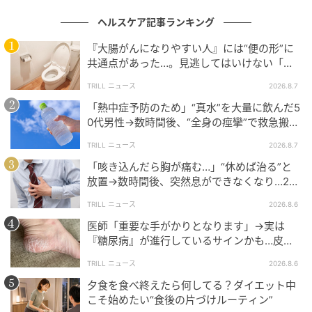
ヘルスケア記事ランキング
『大腸がんになりやすい人』には“便の形”に
共通点があった…。見逃してはいけない「危
険なサイン」とは？【医師が解説】
TRILL ニュース
2026.8.7
「熱中症予防のため」“真水”を大量に飲んだ5
0代男性→数時間後、“全身の痙攣”で救急搬送
され…待ち受けていた“恐ろしい事態”
TRILL ニュース
2026.8.7
「咳き込んだら胸が痛む…」“休めば治る”と
放置→数時間後、突然息ができなくなり…20
代男性を待ち受けていた“恐ろしい病気”
TRILL ニュース
2026.8.6
医師「重要な手がかりとなります」→実は
『糖尿病』が進行しているサインかも…皮膚
に現れる“3つの危険な変化”
TRILL ニュース
2026.8.6
Hearst Owned
夕食を食べ終えたら何してる？ダイエット中
こそ始めたい“食後の片づけルーティン”