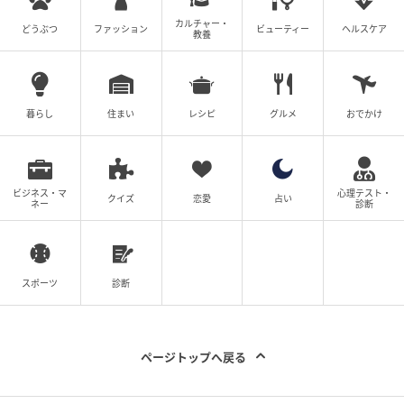
いって、その時身に染みて思ったんです。だから、今
回はただ数値を減らすのではなく、健康的に絞って、
カルチャー・
どうぶつ
ファッション
ビューティー
ヘルスケア
教養
心も体も最高にハッピーな状態で当日を迎えることを
一番に考えました
」
暮らし
住まい
レシピ
グルメ
おでかけ
運動は子どもと一緒に楽しみながら！ 子育て
と両立する“隙間”活用術
ビジネス・マ
心理テスト・
クイズ
恋愛
占い
ネー
診断
スポーツ
診断
ページトップへ戻る