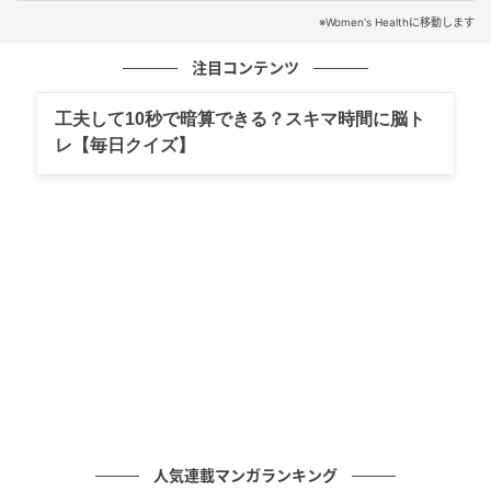
※Women's Healthに移動します
注目コンテンツ
工夫して10秒で暗算できる？スキマ時間に脳ト
レ【毎日クイズ】
Hearst Owned
会場の演出も、自分たちのルーツを大切にした。
人気連載マンガランキング