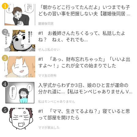
「私自身は宮崎出身、夫も自然豊かな環境で育ったの
「朝からどこ行ってたんだよ」いつまでも子
どもの習い事を把握しない夫【離婚後同居 Vo
で、家族がリラックスできる『ガーデンウェディン
l.1】
グ』のような空気感に。会場のボタニカルな雰囲気に
離婚後同居
合わせて、ドレス衣装も3着セレクト。1着目はクラシ
#1 お義姉さんたちくるって、私話したよ
ックな長袖のウェディングドレス。2着目は厳かな白無
ね？ ねぇ、それでも…
垢。そして最後はガラリと印象を変えて、肩周りを出
ぜんぶ私のせい
したデザインでヘルシーな肌見せを楽しみました。
産
#1 「あっ、財布忘れちゃった」「いいよ出
後の自分を知っている家族や友人から『まだ体型が戻
すよ〜！」これが全ての始まりでした
りきっていなくて、ぷにぷにしてるでしょ？』と思わ
ママ友の財布
れている隙を突いて、最後に驚かせたくて（笑）
」
入学式からわずか3日、娘のひと言が運命の
分かれ道に…【私はモンペじゃありません Vo
l.1】
私はモンペじゃありません
#1 「ママ、生きてるよね？」寝ていると思
って部屋を開けたら
ママが家出した