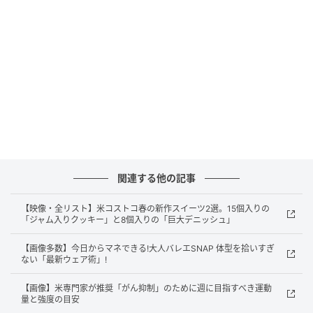
紆余曲折を経てようやく辿り着いた、京都・東山の
「THE SODOH HIGASHIYAMA KYOTO」での晴れ舞
台。
彼女が選んだテーマカラーは、
ウェディングの王道
「白」。
「一生に一度、主役しか着られない色だから。色打掛
も考えましたが、
思い切って白色のドレスと和装に決
めました」
関連する他の記事
【映像・全リスト】米コストコ春の新作スイーツ2選。15個入りの
「ジャム入りクッキー」と8個入りの「巨大デニッシュ」
【画像多数】今日からマネできる!大人バレエSNAP 体型を拾いすぎ
ない「最新ウェア術」!
【画像】米専門家が推奨「がん抑制」のために週に目指すべき運動
量と強度の目安