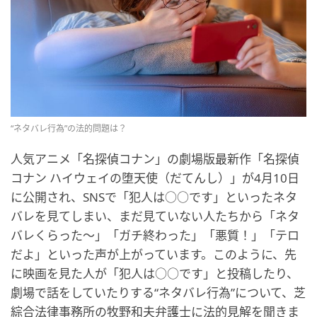
“ネタバレ行為”の法的問題は？
人気アニメ「名探偵コナン」の劇場版最新作「名探偵
コナン ハイウェイの堕天使（だてんし）」が4月10日
に公開され、SNSで「犯人は○○です」といったネタ
バレを見てしまい、まだ見ていない人たちから「ネタ
バレくらった～」「ガチ終わった」「悪質！」「テロ
だよ」といった声が上がっています。このように、先
に映画を見た人が「犯人は○○です」と投稿したり、
劇場で話をしていたりする“ネタバレ行為”について、芝
綜合法律事務所の牧野和夫弁護士に法的見解を聞きま