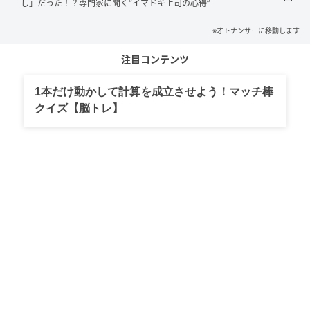
し」だった！？専門家に聞く“イマドキ上司の心得”
すでに営業秘密ではなくなっているので、営業秘密に
※オトナンサーに移動します
は当たりません）。そこで、上映前の映画のネタバレ
行為は『公表前の営業秘密を不正に開示する』と解さ
注目コンテンツ
れる可能性があるでしょう。例えば『上映前の映画の
ネタバレで観客動員数が減少した』など具体的な損害
1本だけ動かして計算を成立させよう！マッチ棒
を証明することができれば（現実には証明が難しいで
クイズ【脳トレ】
すが）、ネタバレ行為者は権利者に対して（不正競争
防止法の『営業秘密の不正開示』により）損害賠償責
任を負う可能性は法的にはあるでしょう」
Q．映画館で不可抗力のネタバレをされた場合、相手
を何らかの罪に問うことはできますか。
牧野さん「上記の不正競争防止法の『営業秘密の不正
開示』では、10年以下の拘禁刑が罰則として規定され
ていますので、10年以下の拘禁刑を科される可能性は
あるでしょう」