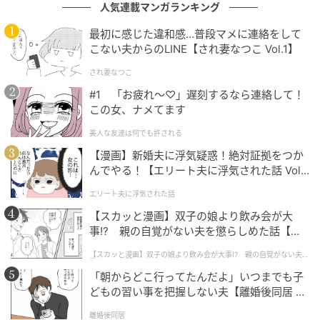
人気連載マンガランキング
Q．ネタバレに関するトラブルについて、過去の事
最初に感じた違和感…普段マメに連絡をして
例・判例はありますか。
こない夫からのLINE【され妻なつこ Vol.1】
され妻なつこ
牧野さん「裁判例はありませんが、文字でのネタバレ
#1 「お疲れ〜♡」遅刻するなら連絡して！
行為は必ずしも違法といえないからといってやって良
この女、ナメてます
いことではありません。やはり映画や小説を後に楽し
美人な友達は何でも許される
む人のことを考え、節度を持って行動すべきです」
【漫画】新婚夫に浮気疑惑！絶対証拠をつか
んでやる！【エリート夫に浮気された話 Vol.
オトナンサー編集部
1】
エリート夫に浮気された話
元記事で読む
【スカッと漫画】双子の娘より飲み会が大
事!? 親の自覚がない夫を懲らしめた話【第1
次の記事
話】
【スカッと漫画】双子の娘より飲み会が大事!? 親の自覚がない夫を
懲らしめた話
「踊る大捜査線」織田裕二演じる“青島刑
「朝からどこ行ってたんだよ」いつまでも子
事”のビフォーアフターに「渋さが増した」
どもの習い事を把握しない夫【離婚後同居 Vo
「ビジュアル最高」絶賛の声
l.1】
離婚後同居