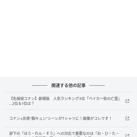
しかしながら、ネット上に他人の著作物を掲載するこ
とは、非営利目的であっても正当な引用に当たらない
限り著作権侵害が成立しますので、漫画の画像をその
ままネット上に掲載するような行為は、1ページや1コ
マ部分の掲載であっても、著作権侵害に該当します。
また正当な引用で著作権侵害を適用除外されることも
難しいでしょう。正当な引用に該当するには、掲載さ
れる著作物は公表後でなければならず、またコメント
が主の著作物であり引用された著作物が従である厳し
い要件が求められますので、ネタバレ行為は通常は
関連する他の記事
『正当な引用』には該当しないでしょう」
【名探偵コナン】劇場版 人気ランキング3位「ベイカー街の亡霊」
…2位＆1位は？
Q．映画館における、上映前もしくは上映中のネタバ
レ行為に法的問題はありますか。
コナン×灰原“胸キュン”シーンがTシャツに！画像がコレです！
牧野さん「上映前の映画のネタは、権利者側企業にと
部下の「ほう・れん・そう」への対応で重要なのは「お・ひ・た・
っては『営業秘密』にあたると解されます（上映後は