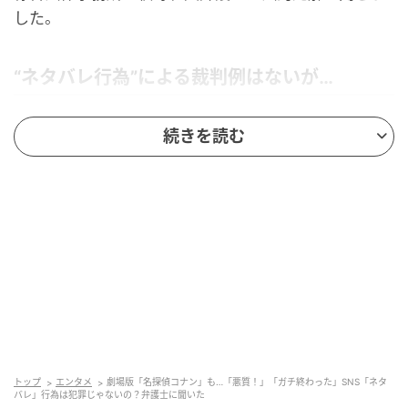
した。
“ネタバレ行為”による裁判例はないが…
Q．ずばり、“ネタバレ行為”そのものが違法になるケ
続きを読む
ースはありますか。
牧野さん「文字でのネタバレの『ネタ』は、一般的に
は、ストーリーの展開と結末であり、映画などの著作
物のいわば『エッセンス』『要約版』といえます。し
かし、著作権法は、思想・感情の創作的な表現は保護
しますが、ストーリーなどの『アイデア』は保護しま
せん。よほどユニークなストーリーの展開と結末で、
創作性が認められれば別ですが、通常はストーリーの
展開と結末はアイデアと解されて、一般的には、著作
トップ
エンタメ
劇場版「名探偵コナン」も…「悪質！」「ガチ終わった」SNS「ネタ
権侵害に当たる可能性は低いでしょう。
バレ」行為は犯罪じゃないの？弁護士に聞いた