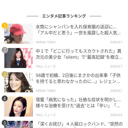
の記事をもっとみる
エンタメ記事ランキング
水筒にシャンパンを入れ保育園の送迎に…
「アル中だと思う」一世を風靡した超人気タ
レント、酒漬けだった日々を告白
ABEMA TIMES
2026.8.7
中１で「どこに行ってもスカウトされた」異
次元の美少女『silent』で“最高記録”を樹立し
た「反則級」の【トップ女優】
TRILL ニュース
2026.8.7
56歳で初婚、2日後にまさかの出来事「子供
を持てると思わなかったのに…」レジェンド
美魔女が当時の心境を告白
ABEMA TIMES
2026.8.7
壇蜜「病気になった」壮絶な症状を明かし…
様々な治療を受けた“過去”とは「辛い」「苦
しい」
TRILL ニュース
2026.8.8
「深くお詫び」４人組ロックバンド、“突然の