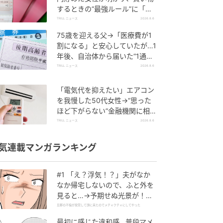
するときの“最強ルール”に「効
果的」「物欲を減らすことがで
TRILL ニュース
2026.8.6
きる」
75歳を迎える父→「医療費が1
割になる」と安心していたが…1
年後、自治体から届いた“1通の
通知”に50代娘が絶句したワケ
TRILL ニュース
2026.8.6
「電気代を抑えたい」エアコン
を我慢した50代女性→“思った
ほど下がらない”金融機関に相談
すると…返ってきた”意外な答
TRILL ニュース
2026.8.6
え”
気連載マンガランキング
#1 「え？浮気！？」夫がなか
なか帰宅しないので、ふと外を
見ると…→予期せぬ光景が！｜
旦那の不倫が発覚して頭に来た
旦那の不倫が発覚して頭に来たのでメチャクチャにしてやった
のでメチャクチャにしてやった
最初に感じた違和感…普段マメ