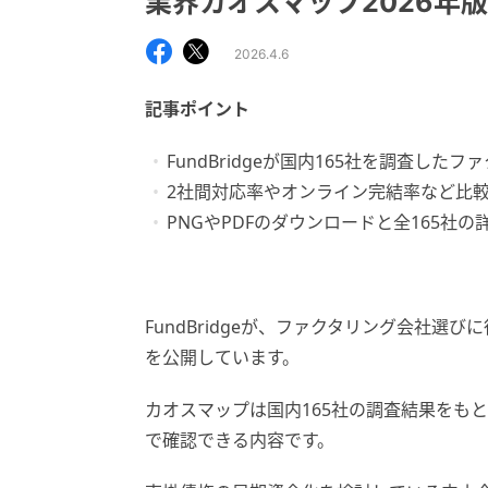
業界カオスマップ2026年
2026.4.6
記事ポイント
FundBridgeが国内165社を調査した
2社間対応率やオンライン完結率など比
PNGやPDFのダウンロードと全165社
FundBridgeが、ファクタリング会社選
を公開しています。
カオスマップは国内165社の調査結果をも
で確認できる内容です。