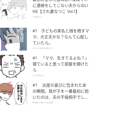
に連絡をしてこない夫からのLI
NE【され妻なつこ Vol.1】
され妻なつこ
#1 子どもの実名と顔を晒すマ
マ、大丈夫かな？なんて心配し
ていたら。
SNSに子供の顔を晒すママ
#1 「ママ、生きてるよね？」
寝ていると思って部屋を開けた
ら
ママが家出した
#1 出産の喜びに包まれたあ
の瞬間。我が子を一番最初に抱
いたのは、夫の不倫相手でし
た。
助産師と不倫した夫の末路