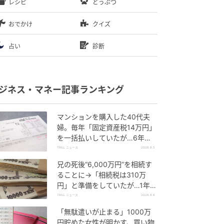
レシピ
どうぶつ
おでかけ
クイズ
占い
診断
ジネス・マネー記事ランキング
マンションを購入した40代夫
婦。毎年「固定資産税14万円」
を一括払いしていたが…6年
後、役所から届いた“1通の通
TRILL ニュース
2026.8.5
知”に絶句
兄の死後“6,000万円”を相続す
ることに→「相続税は310万
円」と準備をしていたが…1年
後、60代妹を直撃した“想定外
TRILL ニュース
2026.8.6
の大誤算”
「無駄遣いが止まる」1000万
円貯めた女性が明かす、買い物