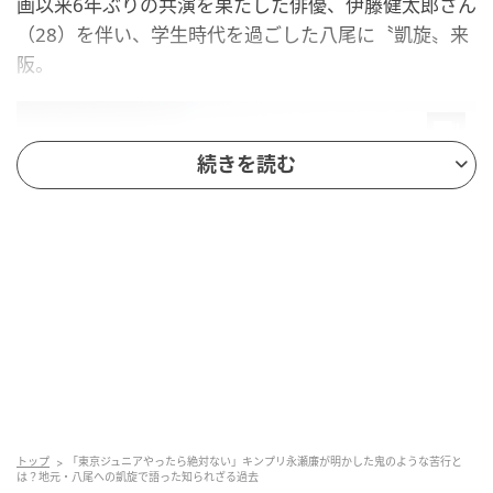
画以来6年ぶりの共演を果たした俳優、伊藤健太郎さん
（28）を伴い、学生時代を過ごした八尾に〝凱旋〟来
阪。
続きを読む
トップ
「東京ジュニアやったら絶対ない」キンプリ永瀬廉が明かした鬼のような苦行と
は？地元・八尾への凱旋で語った知られざる過去