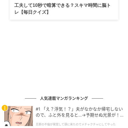
工夫して10秒で暗算できる？スキマ時間に脳ト
レ【毎日クイズ】
その『鬼のような』苦行内容は…？
「松竹座に出させていただいてたころ、大喜利とか、
お笑いも舞台上でやってたんですよ。その流れで1回、
漫才を書くことになった。『やりたい』とも言ってな
いのに『書け』って。東京ジュニアやったら絶対な
い。苦行でしたね」と永瀬さん。
永瀬廉・作の漫才は「コンビニエンスストア」「ガソ
リンスタンド」「消防士」の3本。「それが結構ウケた
んですよ。先輩の技量がスゴかったから。だからボ
ク、人生の中で漫才、1回もスベってないです」
人気連載マンガランキング
#1 「え？浮気！？」夫がなかなか帰宅しない
そう胸を張る永瀬さんに、2月のKing＆Prince東京ドー
ので、ふと外を見ると…→予期せぬ光景が！
ム公演を鑑賞した伊藤さんもMCタイムが面白かったと
｜旦那の不倫が発覚して頭に来たのでメチャ
旦那の不倫が発覚して頭に来たのでメチャクチャにしてやった
絶賛。
クチャにしてやった