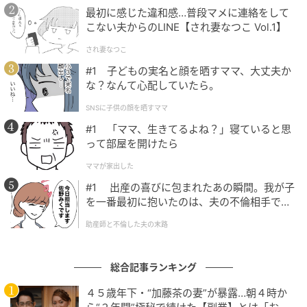
最初に感じた違和感…普段マメに連絡をして
「東京ドームの2日目、あれはウケてた」と自画自賛の
こない夫からのLINE【され妻なつこ Vol.1】
永瀬さんですが、「キンプリって、大阪に来ると〝オ
され妻なつこ
モロいこと言わなアカン〟とか変に力んじゃって、肩
#1 子どもの実名と顔を晒すママ、大丈夫か
を回せば回すほど空回ることが多いんですよ。キンプ
な？なんて心配していたら。
リのMCはムラがある。全部絶好調でいきたいねんけ
SNSに子供の顔を晒すママ
ど、そこがキンプリの課題かな」と明かして笑わせま
#1 「ママ、生きてるよね？」寝ていると思
した。
って部屋を開けたら
ママが家出した
SNSも更新
#1 出産の喜びに包まれたあの瞬間。我が子
を一番最初に抱いたのは、夫の不倫相手でし
舞台挨拶後には、King＆Princeの公式Xにて『映画
た。
助産師と不倫した夫の末路
『鬼の花嫁』大阪舞台挨拶🐙 ありがとうございまし
た！！ 明日もよろしくお願いいたします！』と間違い
総合記事ランキング
探しのような写真付きで感謝をつづりました。
４５歳年下・“加藤茶の妻”が暴露…朝４時か
映画『鬼の花嫁』大阪舞台挨拶🐙