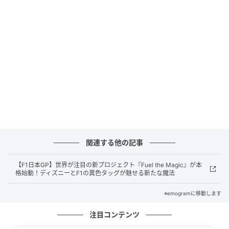
主演映画「鬼の花嫁」大阪舞台あいさつに登壇した永
瀬廉さん
関連する他の記事
あやかしと人間が共存する世界を舞台に、鬼の一族の
【F1日本GP】世界が注目の新プロジェクト『Fuel the Magic』が本
次期当主（永瀬さん）と家族から愛されずに育った女
格始動！ディズニーとF1の異色タッグが魅せる新たな魔法
性（吉川愛さん）が織り成す和風恋愛ファンタジーに
※emogramに移動します
ちなみ、司会者から「鬼やな、こいつ」と思ったこと
を問われ、関西ジュニア時代の漫才作家体験を挙げま
注目コンテンツ
した。