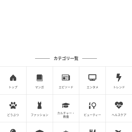
コメント
分析期間：3月30日19時15分～31日10時
サンプル数：149件（速報値）
分析手法：テキストマイニング
カテゴリ一覧
【分析結果】
感謝・応援（45％）
称賛・感動（30％）
気遣い・心配（15％）
トップ
マンガ
エピソード
エンタメ
トレンド
残念・落選（7％）
宣言（3％）
カルチャー・
どうぶつ
ファッション
ビューティー
ヘルスケア
教養
「廉くん地元大阪での舞台挨拶お疲れ様でし
た 明日も朝早くから大変だけど頑張ってね」