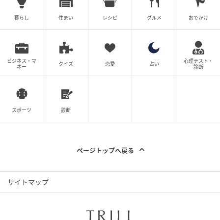
SNSの反応を見ると、最も多かったのは、舞台挨拶へ
暮らし
住まい
レシピ
グルメ
おでかけ
の感謝と応援の声です。「廉くん地元大阪での舞台挨
拶お疲れ様でした」「今日4回目観てきたよ まだまだ
行くからね」と、地元・八尾（大阪）での凱旋を喜ぶ
ビジネス・マ
心理テスト・
声や、熱心なリピート鑑賞の報告が相次いでいます。
クイズ
恋愛
占い
ネー
診断
また、会場に用意されたハイクオリティな似顔絵のウ
ェルカムボードや永瀬さんのビジュアルに対し「すご
スポーツ
診断
い！イラストだー 本人達にそっくり」「本当に横顔が
美しすぎる」と絶賛のコメントが殺到しました。
一方で、ドームツアー直後という過密スケジュールを
ページトップへ戻る
気遣い、「れんれん疲れてるよねぇ ほんま無理しやん
でいいからね」「少しゆっくり休める時間が過ごして
サイトマップ
もらえたらいいなぁ」と体調を心配する優しい声も。
さらに、「チケット取れなかった落選 残念！」「行き