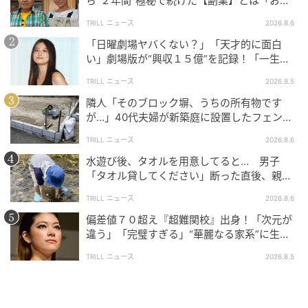
ら“２年間”極秘で続けた【副業】とは「お金
ありがとうございました！！
を稼ぐのって大変」
TRILL ニュース
2026.8.6
「日曜劇場ヤバくない？」「天才的に面白
明日もよろしくお願いいたします！#映画鬼の花嫁#鬼
い」劇場版が“興収１５億”を記録！「一生言
の花嫁#KingandPrince#永瀬廉
い続ける」放送後も続く“切望の声”
pic.twitter.com/bZVrLw1fjD
TRILL ニュース
2026.8.5
隣人「そのブロック塀、うちの所有物です
— King & Prince (@kp_official0523) March 30, 2026
が…」40代夫婦が新築庭に設置したフェン
ス、直後に迫られた"顛末"
TRILL ニュース
2026.8.6
SNSの反応まとめ（コメント分析）
水遊び後、タオルを用意してると… 男子
「タオル貸してください」断った直後、親が
大声で放った一言に絶句
主演映画を引っ提げて地元大阪に凱旋した永瀬さんに
TRILL ニュース
2026.8.6
対して、X上ではファンを中心に多くのコメントが寄せ
偏差値７０超え『超難関校』出身！「次元が
られています。
違う」「完璧すぎる」“華麗なる家系”に生ま
れた【規格外の逸材】
TRILL ニュース
2026.8.5
【分析データ】
調査対象：『鬼の花嫁』の大阪舞台挨拶に関するX上の