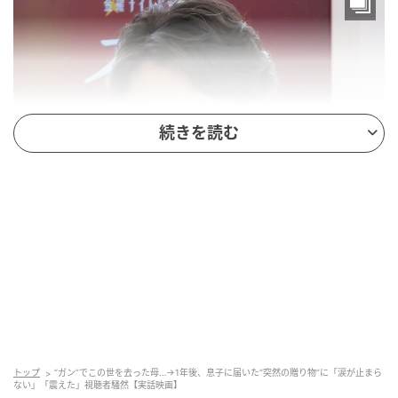
続きを読む
ドラマ『奪い愛、真夏』会見 安田顕(C)SANKEI
作品名：映画『母を亡くした時、僕は遺骨を食べた
トップ
“ガン”でこの世を去った母…→1年後、息子に届いた“突然の贈り物”に「涙が止まら
いと思った。』（アスミック・エース）
ない」「震えた」視聴者騒然【実話映画】