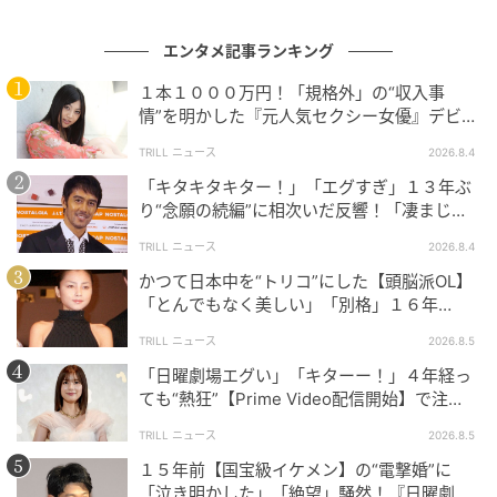
えています。
エンタメ記事ランキング
１本１０００万円！「規格外」の“収入事
百度参りに滝行…"がむしゃら"な息子の奮闘と
情”を明かした『元人気セクシー女優』デビュ
喪失の日々
ー作が“１０万本”を記録した逸材
TRILL ニュース
2026.8.4
「キタキタキター！」「エグすぎ」１３年ぶ
本作は、突然、ガンを宣告された母と、その母を救お
り“念願の続編”に相次いだ反響！「凄まじく
うとがむしゃらに奔走する息子、そして母の死という
面白い」“賞 総なめ”『伝説級ドラマ』
TRILL ニュース
2026.8.4
避けられない現実に直面した家族の姿を描いた物語で
かつて日本中を“トリコ”にした【頭脳派OL】
す。
「とんでもなく美しい」「別格」１６年
前、“電撃引退”した「伝説級」美人女優
母の病を知って激しく動揺したサトシでしたが、なん
TRILL ニュース
2026.8.5
とか母を救おうと必死の行動に出ます。独自の願掛け
「日曜劇場エグい」「キターー！」４年経っ
ても“熱狂”【Prime Video配信開始】で注
をして自転車で駆け下りたり、パンツ一丁で滝行に挑
目！主演級キャスト“大集結”に「レベチ」
んだり、百度参りを終えて叫んだり――。なりふり構
TRILL ニュース
2026.8.5
わず奔走するその姿は、滑稽でユーモラスでありなが
１５年前【国宝級イケメン】の“電撃婚”に
らも、母への深い愛に溢れていました。
「泣き明かした」「絶望」騒然！『日曜劇