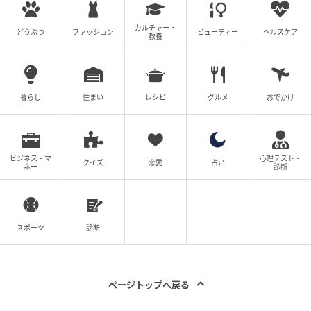
そんな日々を経て1年。ようやく家族それぞれが前を向
き始めた頃、サトシのもとに天国の母から"スペシャル
カルチャー・
どうぶつ
ファッション
ビューティー
ヘルスケア
教養
な贈り物"が届きます。それは、クリニックからの「
凍
結精子保存の更新
」の連絡でした。
実はサトシは中学生の頃に白血病を患い、抗癌剤治療
暮らし
住まい
レシピ
グルメ
おでかけ
の影響で精子が作れない身体になっていたのです。母
は、当時まだ中学生だった息子の将来に「子どもを持
つ」という選択肢を残すため精子を凍結保存し、内緒
ビジネス・マ
心理テスト・
クイズ
恋愛
占い
で保存料を振り込み続けていました。さらに亡くなる
ネー
診断
前には、恋人の真里にサトシの母子手帳と体外受精に
関連する本を密かに託していたことも明らかになりま
す。
スポーツ
診断
母の底知れぬ深い愛情を知ったサトシは号泣。やがて
真里との間に新たな命（娘）が誕生しました。愛する
ページトップへ戻る
人の死が遺された者の人生を前へ進ませるエネルギー