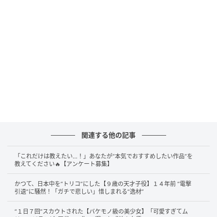
公開日：2019年2月22日
出演：安田顕（宮川サトシ 役）、松下奈緒（真里
役）、倍賞美津子（宮川明子 役）ほか
子供の頃から病気がちで泣き虫のお調子者だったサト
シは、強く優しい母にいつも救われながら育ちまし
た。
しかし、サトシ（
安田顕
）が30代になったころ、母
（
倍賞美津子
）が突然、ガンの告知を受けることに
――。激しく動揺するサトシでしたが、恋人の真里
関連する他の記事
（
松下奈緒）
から背中を押され、母を支える覚悟を決
めます。サトシは母に「医者が何と言おうとさ、俺が
「これだけは教えたい…！」あなたが“本気でおすすめしたい作品”を
教えてください🔥【アンケート募集】
いるから大丈夫だよ」と語りかけました。
かつて、日本中を“トリコ”にした【９歳の天才子役】１４年前 “電撃
それからのサトシは、母を救いたい一心でがむしゃら
引退”に騒然！「ガチで悲しい」惜しまれる“逸材”
に走り回ります。お百度参りに通い、修行僧さながら
“１日７回”スカウトされた【バケモノ級の美少女】「可愛すぎてム
の滝行に打たれ、国産野菜のジュースを手作りする