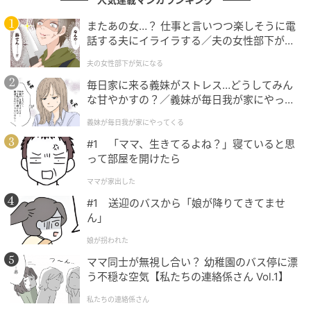
またあの女…？ 仕事と言いつつ楽しそうに電
本作の原作は、漫画家・
宮川サトシ
さんが実際に体験
話する夫にイライラする／夫の女性部下が気
した母との日々を描いた自伝的エッセイ漫画です。
になる（1）【夫婦の危機 まんが】
夫の女性部下が気になる
2013年にWEB漫画サイト「くらげバンチ」で連載が始
毎日家に来る義妹がストレス…どうしてみん
まると、母への溢れんばかりの愛情が詰まったこの作
な甘やかすの？／義妹が毎日我が家にやって
品はたちまち大きな反響を呼びました。
くる（1）【義父母がシンドイんです！ まん
義妹が毎日我が家にやってくる
が】
バンド「
SEKAI NO OWARI
」のボーカル
Fukase
さん
#1 「ママ、生きてるよね？」寝ていると思
って部屋を開けたら
をはじめ、多くの著名人がSNSでこぞって絶賛。
AmazonレビューやSNS上で瞬く間に口コミが広が
ママが家出した
り、累計500万PVを記録しています。
#1 送迎のバスから「娘が降りてきてませ
ん」
映画化にあたっては、『
さよなら渓谷
』『
日日是好
娘が拐われた
日
』で知られる
大森立嗣
監督がメガホンを取りまし
ママ同士が無視し合い？ 幼稚園のバス停に漂
た。主人公のサトシ役に安田顕さん、母・明子役に倍
う不穏な空気【私たちの連絡係さん Vol.1】
賞美津子さんを迎え、さらに松下奈緒さん、村上淳さ
私たちの連絡係さん
ん、石橋蓮司さんといった実力派俳優たちが顔をそろ