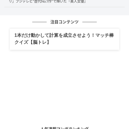
リ」フジテレビ“歴代No.1作”で輝いた『美人女優』
日々。真里もそんな彼のそばで、献身的に支え続けま
した。
注目コンテンツ
しかし懸命な看病も虚しく、母は帰らぬ人となってし
1本だけ動かして計算を成立させよう！マッチ棒
まいます。深すぎる愛情と、それゆえの喪失感ーーサ
クイズ【脳トレ】
トシは激しい悲しみに沈みます…。
母との別れから1年。すっかり生きる気力を失っていた
父・利明（
石橋蓮司
）と兄・祐一（
村上淳
）も、よう
やく新しい一歩を踏み出し始めたころのことです。サ
トシの元に突然、亡き母からのプレゼントが届きま
す。それは、サトシの想像をはるかに超えた、驚くべ
き「スペシャルな贈り物」でした。
「セカオワ Fukaseも大絶賛」驚異の500万
PV
人気連載マンガランキング