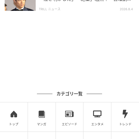
場』劇場版シリーズで巻き起こす“旋風”
TRILL ニュース
2026.8.4
「
大好きな母親が死ぬ
」という現実をどうしても受け
入れられず、取り乱してしまう姿は、観る者の胸を強
く締め付けます。
しかし、懸命な願いもむなしく、サトシたちは最愛の
母と永遠の別れを迎えることに…。母という太陽を失
ったことで、遺された父・利明、兄・祐一、サトシの
男3人はすっかり生きる気力をなくしてしまいました。
悲しみのあまり酒に酔う父や、母の墓石を購入するた
めに集まった日、塞ぎ込む父と弟に対し、「ぐずぐず
カテゴリ一覧
言うな！ それをお袋が喜んでると思うのか！」と一喝
する兄・祐一。悲しみの中でもがきながら言葉になら
ない感情を共有する家族の姿が、ひときわリアルに胸
トップ
マンガ
エピソード
エンタメ
トレンド
に迫ります。