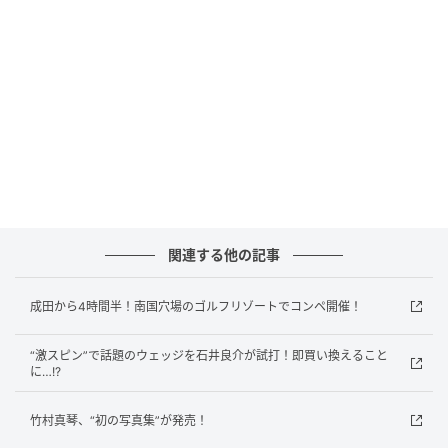
ねに同じように取り組んでいます」と、振り返る。チ
ームで決めたことを実行するようになると、望んでい
た優勝争いにも顔を出しはじめた。25年6月の「メイ
ヤーLPGAクラシック」でのひとコマ。高田キャディと
言葉を交わすシュメルツェルストイックにゴルフと向
き合う一方で、どんなに合の結果が悪くても観客にサ
インをし、子どもたちに笑顔で手を振るなど、ファン
サービスを欠かさない。「めちゃくちゃ明るいし、気
さく。会話もしやすい」と高田キャディが絶賛する。
だから、ＬＰＧＡ－ＵＳＧＡガールズゴルフのアンバ
関連する他の記事
サダーにピッタリだという。このアンバサダーは次世
代の女子ゴルフの発展に貢献する役割で、今年は５選
成田から4時間半！南国穴場のゴルフリゾートでコンペ開催！
手が同アンバサダーを担っている。シュメルツェルは
“激スピン”で話題のウェッジを石井良介が試打！即買い換えること
そのひとりだ。また、地元である米国アリゾナ州を拠
に…!?
点とする障がいのあるアスリートのエンパワーメント
に取り組む非営利団体「ＩＧＯＴＴＨＩＳＦｏｕｎｄ
竹村真琴、“初の写真集”が発売！
ａｔｉｏｎ」のアンバサダーも務めている。