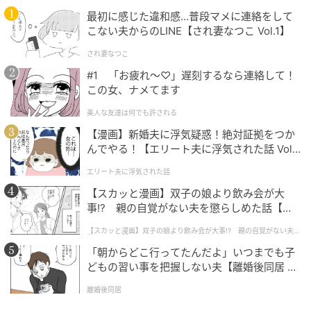
最初に感じた違和感…普段マメに連絡をして
いかがでしたか？ サラ・シュメルツェル選手の活躍に
こない夫からのLINE【され妻なつこ Vol.1】
ご期待ください！
され妻なつこ
#1 「お疲れ〜♡」遅刻するなら連絡して！
この女、ナメてます
美人な友達は何でも許される
【漫画】新婚夫に浮気疑惑！絶対証拠をつか
んでやる！【エリート夫に浮気された話 Vol.
1】
エリート夫に浮気された話
【スカッと漫画】双子の娘より飲み会が大
事!? 親の自覚がない夫を懲らしめた話【第1
話】
【スカッと漫画】双子の娘より飲み会が大事!? 親の自覚がない夫を
懲らしめた話
「朝からどこ行ってたんだよ」いつまでも子
どもの習い事を把握しない夫【離婚後同居 Vo
l.1】
離婚後同居
ワッグルONLINE