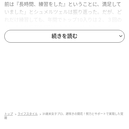
前は『長時間、練習をした』ということに、満足して
いました」とシュメルツェルは振り返った。だが、ど
れだけ練習しても、年間でトップ10入りは２、３回の
み。そんな状況を打破しようと、メンタルコーチ、キ
ャディ、トレーナーらと「練習は量より質」、「プロ
続きを読む
セスを大事にし、目標に集中する」など、これまでの
方針を見直した。
「今は試合の重要な局面を想定して、練習に励んでい
ます。そうすることで、自分にどれだけ技量や実力が
あるのか把握できるし、実際の試合で『練習でできた
ことは絶対にできる』と自信をもってプレーできるよ
うになりました」。
ここ２年、エースキャディを務める高田正太さんは、
トップ
ライフスタイル
31歳米女子プロ、遅咲きの開花！努力とサポートで実現した覚
シュメルツェルの本気度を目の当たりにし「サラは練
醒
習ラウンド、遊びの設定、試合など、どんなときもつ