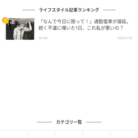
SarahSchmelzel
ライフスタイル記事ランキング
サラ・シュメルツェル
「なんで今日に限って！」通勤電車が遅延。
続く不運に嘆いた1日、これ私が悪いの？
●1994年生まれ、アメリカ出身。「ゴルフ場に着いた
ら、その日にすることをリストに書き出して、それが
GLAM
2026.5.19
終わるまで帰らない」というのが日々のルーティン。
25年は「ブルーベイLPGA」5位、「シェブロン選手
権」6位などの好成績を残している。
写真・文＝南しずか
PHOTO&TEXT Shizuka MINAMI
●みなみ・しずか／東京都出身。2009年より米女子ゴ
ルフツアーを取材。ゴルフ雑誌や「ナンバー」
「SportsIllustrated」などスポーツ誌に写真を提供。
カテゴリ一覧
元記事で読む