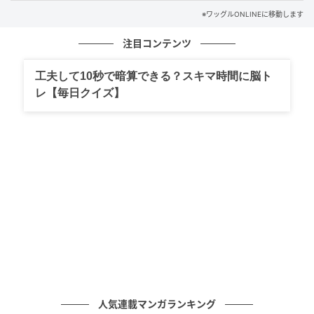
※ワッグルONLINEに移動します
シュメルツェルはプレーでも、それ以外の活動でも、
注目コンテンツ
米ツアーの顔になってきた。あと欲しいのは優勝の２
文字だ。
工夫して10秒で暗算できる？スキマ時間に脳ト
レ【毎日クイズ】
25年6月の「メイヤーLPGAクラシック」でのひとコマ。高田キャディと言葉
人気連載マンガランキング
を交わすシュメルツェル。