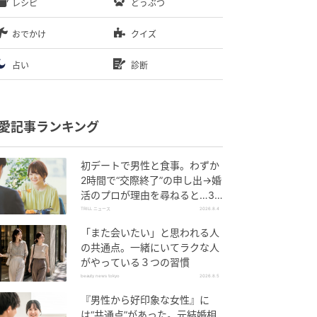
レシピ
どうぶつ
おでかけ
クイズ
占い
診断
愛記事ランキング
初デートで男性と食事。わずか
2時間で“交際終了”の申し出→婚
活のプロが理由を尋ねると…34
歳女性が明かした“呆れた理由”
TRILL ニュース
2026.8.4
「また会いたい」と思われる人
の共通点。一緒にいてラクな人
がやっている３つの習慣
beauty news tokyo
2026.8.5
『男性から好印象な女性』に
は“共通点”があった。元結婚相