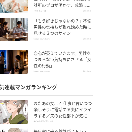
談所のプロが明かす、成婚しや
すい人の“たった1つの特徴”と
TRILL ニュース
2026.8.5
は？
「もう好きじゃないの？」不倫
男性の気持ちが離れ始めた時に
見せる３つのサイン
beauty news tokyo
2026.8.5
恋心が萎えていきます。男性を
つまらない気持ちにさせる「女
性の行動」
beauty news tokyo
2026.8.4
気連載マンガランキング
またあの女…？ 仕事と言いつつ
楽しそうに電話する夫にイライ
ラする／夫の女性部下が気にな
る（1）【夫婦の危機 まんが】
夫の女性部下が気になる
毎日家に来る義妹がストレス…