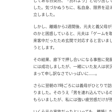
してある日突然、「別れよう」と切り出し
した。気づかぬうちに、私自身、限界を迎
立しました。
しかし、離婚から2週間後、元夫と義父母
のかと困惑していると、元夫は「ゲームを
来客中だったため玄関で対応すると言いま
うとします。
その結果、廊下で押し合いになる事態に発
には成功しましたが、一緒にいた友人は状
まって申し訳なさでいっぱいに……。
さらに翌朝の7時ごろには義母がひとりで
りました。そのうえ「男を連れ込んでいる
もらいましたが、私には強い疲労感だけが
いくら元々家族だったといっても、離婚し