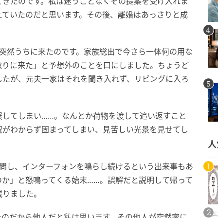
てきたのです。私は迷うことなくその提案を受け入れま
えていたのだと思います。その後、離婚はあっさりと成
が突然うちに来たのです。家族総出で今さら一体何の用な
取りに来た」と予想外のことを口にしました。ちょうど
したが、元夫一家はそれを聞き入れず、リビングに入ろ
展してしまい……。なんとか荷物を渡して追い返すこと
況がわからず固まってしまい、見苦しい光景を見せてし
人
訪問し、インターフォンを鳴らし続けるという出来事もあ
のか」と怒鳴ってくる始末……。誤解だと説明して帰って
残りました。
たのだから他人だと私は思います。その他人が突然家に