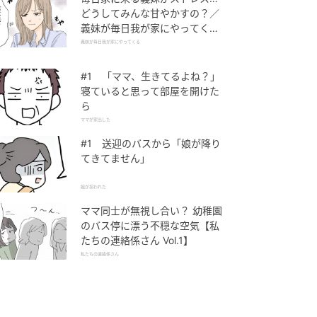
どうしてみんな甘やかすの？／
義妹が毎日我が家にやってくる
（1）【義父母がシンドイんで
義妹が毎日我が家にやってくる
す！ まんが】
#1 「ママ、生きてるよね？」
寝ていると思って部屋を開けた
ら
ママが家出した
#1 送迎のバスから「娘が降り
てきてません」
娘が拐われた
ママ同士が無視し合い？ 幼稚園
のバス停に漂う不穏な空気【私
たちの連絡係さん Vol.1】
私たちの連絡係さん