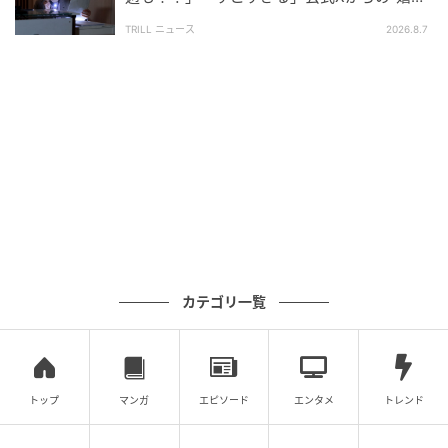
い報告”に視聴者歓喜【土曜ドラマ】
（笑）、全力で挑みたいと思います。
TRILL ニュース
2026.8.7
関水さんはいつも笑顔でニコニコされているので、現場がすご
く和みます。その笑顔に僕も助けられています。
原作のファンの方も多い作品ですし、ヒナタがどうやって犯人
を見つけるのか、あの印象的なシーンがどう映像化されるの
か、僕も一視聴者としてワクワクしています。出演者・スタッ
フ一丸となって良い作品をお届けしたいと思いますので、まず
は第一話、見ていただけたら嬉しいです！
関水渚（黒井ヒナタ役）コメント
続きが気になって一気に読んでしまいました。ヒナタは、大切
な人を奪われたという過去を抱えて生きているのですが、それ
カテゴリ一覧
を感じさせない明るさを持っている、とても魅力的なキャラク
ターです。演じるのが今から本当に楽しみです。
タイトル通り、シリアスなシーンもありながら、磯貝刑事とヒ
ナタの凸凹感や、ユーモラスな場面まで緩急のある展開を楽し
トップ
マンガ
エピソード
エンタメ
トレンド
んでいただけると思います！ヒナタの猪突猛進なところと磯貝
さんのカッコいいシーンがたくさんあるので注目していただき