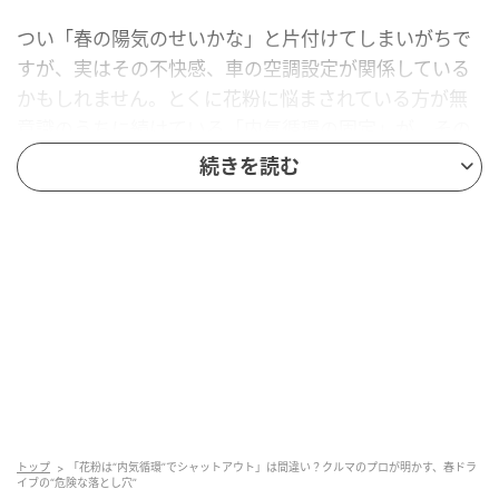
つい「春の陽気のせいかな」と片付けてしまいがちで
すが、実はその不快感、車の空調設定が関係している
かもしれません。とくに花粉に悩まされている方が無
意識のうちに続けている「内気循環の固定」が、その
原因になっている可能性が高いのです。花粉をブロッ
続きを読む
クしたい一心で選んでいるこの操作が、なぜ不快感に
つながってしまうのでしょうか？
花粉の時期、なぜ内気循環にしっぱなしにな
りやすいのか
最大の理由は、言うまでもなく花粉のつらさにありま
す。運転中に連続してくしゃみが出てしまうと、一瞬
とはいえ視界が遮られることになり、ヒヤリとした経
トップ
「花粉は“内気循環”でシャットアウト」は間違い？クルマのプロが明かす、春ドラ
験がある方もいるかもしれません。「せめて車の中だ
イブの“危険な落とし穴”