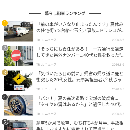
「ぼんやり感の原因はわかったけれど、やっぱり外気
導入にしたら花粉が直接入ってきてしまうのでは…」
暮らし記事ランキング
と心配になる方もいらっしゃるでしょう。
「前の車がいきなり止まったんです」夏休み
の住宅街で3台絡む玉突き事故…ドラレコが捉
しかしJAFによれば、最近の車に装着されているエアコ
えていた“急ブレーキの理由”
ンフィルターは花粉をある程度除去できる機能を持っ
TRILL ニュース
2026.8.6
ていることが多く、実際のテスト結果でも「外気導入
「そっちにも責任がある！」一方通行を逆走
してきた県外ナンバー…40代女性を救った“車
で走行しても、車内に入り込んだ花粉はわずかな量し
内の備え”
か確認できなかった」と報告されています。つまり、
TRILL ニュース
2026.8.6
外気導入にしたからといって、外の花粉がそのまま車
「気づいたら目の前に」帰省の帰り道に鹿と
衝突した20代女性。元事案担当者が“秋じゃ
内に吹き込んでくるわけではないのです。
なくてよかった”と言ったワケ
TRILL ニュース
2026.8.5
また、車内に入り込む花粉の経路は空調だけではあり
「バン！」夏の高速道路で突然の破裂音…
ません。乗り降りの際にドアを開け閉めしたり、衣服
「タイヤの溝はあるから」と過信した40代男
や髪に付着した花粉を持ち込んだりする影響も無視で
性の後悔
TRILL ニュース
2026.8.5
きません。「常に内気循環にしておけば完璧」という
納車5か月で廃車、むち打ち4か月半…事故相
考え方だけでは、花粉対策として不十分である可能性
手に「おすすめに表示されて驚きました」と