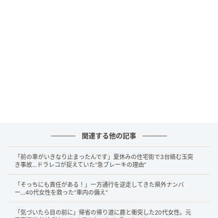
けは花粉のない空間であってほしい」と願うのはごく
自然なことです。
そのうえ、前を走る車の排気ガスが気になったり、ト
ンネル内のこもった空気を吸いたくないと感じたりす
る場面も多々あります。そのような状況が重なると、
「とりあえず内気循環にしておけば安心」と感覚的に
設定してしまうケースは少なくないでしょう。内気循
環は外からの空気の取り込みをシャットアウトし、車
内の空気を循環させる機能です。花粉やにおいを物理
的に防ぐという点では、理にかなっているように思え
関連する他の記事
ます。
「前の車がいきなり止まったんです」夏休みの住宅街で3台絡む玉突
き事故…ドラレコが捉えていた“急ブレーキの理由”
しかし、その「内気循環に固定した状態」を長時間続
けてしまうと、思わぬ落とし穴が潜んでいるのです。
「そっちにも責任がある！」一方通行を逆走してきた県外ナンバ
ー…40代女性を救った“車内の備え”
「気づいたら目の前に」帰省の帰り道に鹿と衝突した20代女性。元