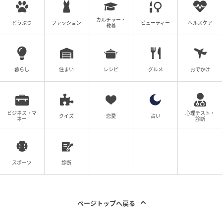
こうした場面を過ぎたら、基本的には外気導入を選ぶ
ことが推奨されます。通常走行時や長距離運転の時
カルチャー・
どうぶつ
ファッション
ビューティー
ヘルスケア
教養
は、外気導入で新鮮な空気を取り入れることで、CO₂
濃度の上昇を抑える効果が期待できます。
フロントガラスが曇った際も、基本的には外の乾燥し
暮らし
住まい
レシピ
グルメ
おでかけ
た空気を取り入れる外気導入が有効です。ただし雨天
時など外の湿度が高い場合は、外気導入では曇りが取
れにくいことがあります。そのような時は「内気循
ビジネス・マ
心理テスト・
クイズ
恋愛
占い
環」と「エアコン（A/C）のオン」を組み合わせるこ
ネー
診断
とで、除湿された空気をガラスに当てて曇りを取るの
が効果的なケースもあります。
スポーツ
診断
花粉の時期こそ、空調は固定ではなく"使い分
け"で考えたい
ページトップへ戻る