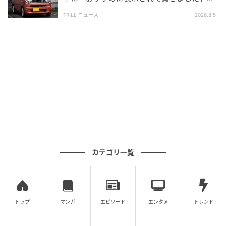
が高いのです。
送った結末
TRILL ニュース
2026.8.5
曇り、におい、雨、長距離運転…正解は"場面
ごとの使い分け"
それでは、結局のところ空調の設定はどうするのがよ
いのでしょうか。正解は「どちらか一方が常に正し
い」というわけではなく、状況に応じて使い分けるこ
とです。
内気循環が向いているのは、一時的に外の空気を遮断
カテゴリ一覧
したい場面です。長いトンネルに入った時、排気ガス
の多い大型車の後ろを走る時、外のにおいが強い場所
を通過する時などが挙げられます。冷暖房を早く効か
トップ
マンガ
エピソード
エンタメ
トレンド
せたい時にも有効です。