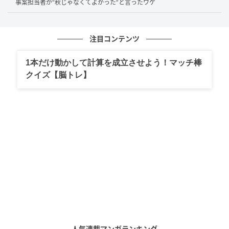
でもJAFのテストでは、車内の空気はかなり悪
事案担当者が“秋じゃなくてよかった”と言ったワケ
化していた
注目コンテンツ
その落とし穴の正体は、「車内の換気不足」です。内
気循環のまま走り続けると、車内は密閉に近い状態と
1本だけ動かして計算を成立させよう！マッチ棒
なり、空気が淀んでしまう可能性があります。この点
クイズ【脳トレ】
について、JAFが行った興味深いユーザーテストがあり
ます。エアコンを内気循環に設定して市街地を走行
し、車内のCO₂濃度を測定したところ、最大で
6,770ppmにまで上昇したというデータが出ました。
外気導入で同じように走行した場合はおおむね
1,000ppm前後に保たれていたとのことで、JAFの発表
によると内気循環時の車内には外気導入時と比べて約
5.5倍ものCO₂が充満していたことになります。この数
値は決して軽視できません。一般的にCO₂濃度が
3,000ppmを超えると疲労感の増加や注意力の低下が
人気連載マンガランキング