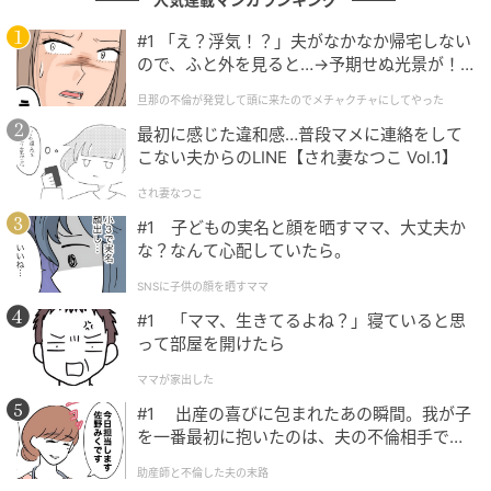
起こり、眠気や頭痛を訴える人が増えるとされてお
#1 「え？浮気！？」夫がなかなか帰宅しない
り、6,770ppmはその基準を大幅に上回る極めて高い
ので、ふと外を見ると…→予期せぬ光景が！
数値です。
｜旦那の不倫が発覚して頭に来たのでメチャ
旦那の不倫が発覚して頭に来たのでメチャクチャにしてやった
クチャにしてやった
実際にこのテストでは、内気循環で乗車していた乗員
最初に感じた違和感…普段マメに連絡をして
の一部が「眠気」や「軽い頭痛」を感じたと報告され
こない夫からのLINE【され妻なつこ Vol.1】
ています。冒頭でお伝えした「春先の運転で感じるぼ
され妻なつこ
んやり感」には、まさにこの車内の空気環境の悪化が
#1 子どもの実名と顔を晒すママ、大丈夫か
関係している可能性があります。花粉を避けるために
な？なんて心配していたら。
良かれと思っていた行動が、安全運転へのリスクや不
SNSに子供の顔を晒すママ
快感を招いてしまうというのは、知らないと損をする
#1 「ママ、生きてるよね？」寝ていると思
盲点と言えそうです。
って部屋を開けたら
ママが家出した
#1 出産の喜びに包まれたあの瞬間。我が子
花粉対策としても、実は"内気固定"が絶対正解
を一番最初に抱いたのは、夫の不倫相手でし
ではない
た。
助産師と不倫した夫の末路