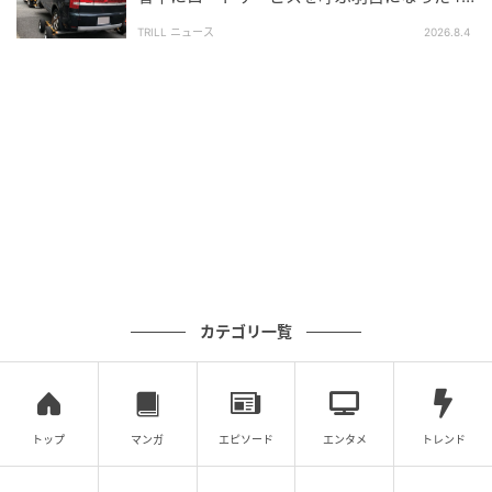
しまうと法律違反ということになるだけではなく、雨
代男性の誤算
TRILL ニュース
2026.8.4
の日にブレーキをかけても止まらないなどの事故にも
繋がりますので、余裕をもって交換するようにしまし
ょう」（yukieさん）
また、yukieさんは1.6mmギリギリまでタイヤを使う
のではなく余裕を持って交換することの必要性を強調
しています。「タイヤは溝が残っていても紫外線や熱で
劣化しますので、
10年も20年も使い続けるものではあ
りません
。車の保管環境によりますが、定期的な交換
を心がけましょう」（yukieさん）
カテゴリ一覧
加えて、
ひび割れ、偏摩耗、釘や異物が刺さっている
といった場合も早急な交換が必要です。「まだ走れる
から大丈夫だろう」と放置するのは、事故につながる
大きなリスクになります。
トップ
マンガ
エピソード
エンタメ
トレンド