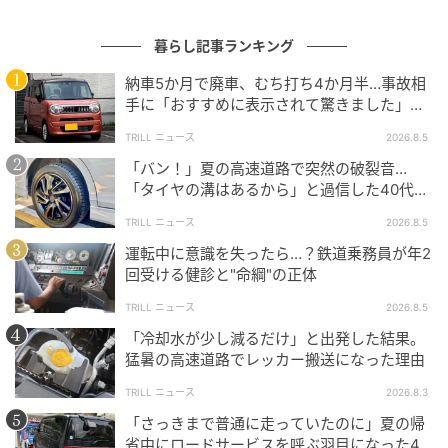
暮らし記事ランキング
納車5か月で廃車、むち打ち4か月半…事故相
手に「おすすめに表示されて驚きました」と
送った結末
TRILL ニュース
2026.8.5
「バン！」夏の高速道路で突然の破裂音…
「タイヤの溝はあるから」と過信した40代男
性の後悔
TRILL ニュース
2026.8.5
運転中に意識を失ったら…？鉄道乗務員が年2
写真：photoAC（イメージ）
回受ける健診と"命綱"の正体
では、タイヤはいつ交換すべきなのでしょうか。
TRILL ニュース
2026.8.5
「冷却水が少し減るだけ」と出発した結果。
最も分かりやすいのが
スリップサイン
。「タイヤの溝
猛暑の高速道路でレッカー搬送になった理由
の深さが1.6㎜になると現れるもので、この1.6mmと
TRILL ニュース
2026.8.3
いう数値は道路運送車両の保安基準というもので厳格
「さっきまで普通に走っていたのに」夏の帰
に指定、管理されている数値なので、これを下回って
省中にロードサービスを呼ぶ羽目になった40