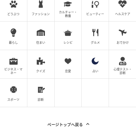
重大な事故を引き起こす前にこまめなチェッ
カルチャー・
どうぶつ
ファッション
ビューティー
ヘルスケア
クを！
教養
暮らし
住まい
レシピ
グルメ
おでかけ
ビジネス・マ
心理テスト・
クイズ
恋愛
占い
ネー
診断
スポーツ
診断
写真：photoAC（イメージ）
ページトップへ戻る
夏のドライブを安全に楽しむためには、タイヤの状態