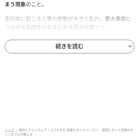
まう現象
のこと。
走行中に起こると車の挙動が大きく乱れ、
重大事故に
つながる危険性があるため注意が必要
です。
これまで自動車ディーラーでの整備士など、多くの自
続きを読む
動車関連の仕事に従事し複数の資格を保有している車
のプロであるyukieさんに夏に起こりやすいタイヤバー
ストの原因や、予防のための日々のチェック方法を伺
いました。
夏に多い「バースト」の原因
トップ
絶対にチェックして！コワすぎる“真夏のタイヤバースト” 原因とタイヤ交換のサ
インをプロが教える