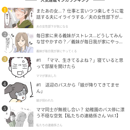
状態で回転に追いつけず
“スタンディングウェーブ現
またあの女…？ 仕事と言いつつ楽しそうに電
象”
が起こります。この状態はタイヤが波打つように変
話する夫にイライラする／夫の女性部下が気
形し、バーストにつながりやすいのです」（yukieさ
になる（1）【夫婦の危機 まんが】
夫の女性部下が気になる
ん）
毎日家に来る義妹がストレス…どうしてみん
な甘やかすの？／義妹が毎日我が家にやって
適正な空気圧は車両ごとに決まっており、運転席ドア
くる（1）【義父母がシンドイんです！ まん
を開けたところに貼られたシールなどに記載されてい
義妹が毎日我が家にやってくる
が】
ます。ガソリンスタンドやカー用品店で簡単に測れる
#1 「ママ、生きてるよね？」寝ていると思
って部屋を開けたら
ので「月に1度は必ずチェックしたい」（yukieさん）
とのことです。
ママが家出した
#1 送迎のバスから「娘が降りてきてませ
ん」
交換のサインを見逃さない
娘が拐われた
ママ同士が無視し合い？ 幼稚園のバス停に漂
う不穏な空気【私たちの連絡係さん Vol.1】
私たちの連絡係さん