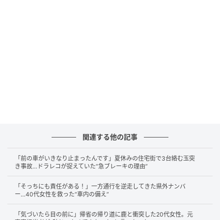
写真：photoAC（イメージ）
バーストは季節を問わず発生する可能性があります
が、特に夏は注意が必要です。
関連する他の記事
原因は、
真夏の高温にさらされたアスファルト
。路面
「前の車がいきなり止まったんです」夏休みの住宅街で3台絡む玉突
き事故…ドラレコが捉えていた“急ブレーキの理由”
温度が極端に上がることで、ゴム素材でできたタイヤ
が熱や紫外線にさらされ劣化しやすくなります。
「そっちにも責任がある！」一方通行を逆走してきた県外ナンバ
ー…40代女性を救った“車内の備え”
「製造年数が古いタイヤや、すでにひび割れや劣化が
「気づいたら目の前に」帰省の帰り道に鹿と衝突した20代女性。元