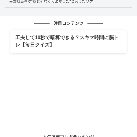
進んでいるタイヤは、高温となった路面温度により空
事案担当者が“秋じゃなくてよかった”と言ったワケ
気圧の急上昇に耐えられず、破裂してしまうことが多
いのです」（yukieさん）
注目コンテンツ
つまり、見た目に問題がなくても「古くなったタイ
工夫して10秒で暗算できる？スキマ時間に脳ト
ヤ」や「劣化が進んだタイヤ」は夏場に特に危険だと
レ【毎日クイズ】
いうことです。
日々のバースト対策で必要なこととは
予防の基本は「劣化したタイヤを使い続けないこと」
（yukieさん）だといいます。
そして日々のメンテナンスで欠かせないのが
空気圧の
管理
です。
「空気圧が低いまま走行すると、タイヤがぶかぶかの
人気連載マンガランキング