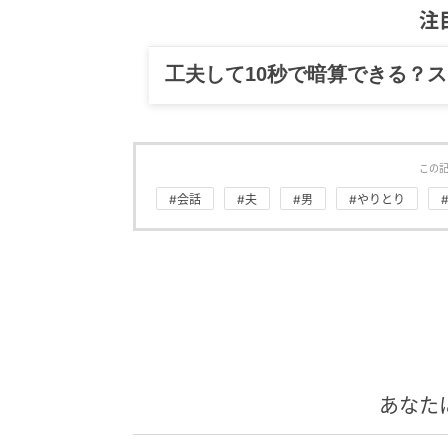
注
工夫して10秒で暗算できる？
この
#会話
#夫
#男
#やりとり
あなた