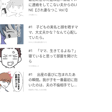
に連絡をしてこない夫からのLI
NE【され妻なつこ Vol.1】
され妻なつこ
#1 子どもの実名と顔を晒すマ
マ、大丈夫かな？なんて心配し
ていたら。
SNSに子供の顔を晒すママ
#1 「ママ、生きてるよね？」
寝ていると思って部屋を開けた
ら
ママが家出した
#1 出産の喜びに包まれたあ
の瞬間。我が子を一番最初に抱
いたのは、夫の不倫相手でし
た。
助産師と不倫した夫の末路