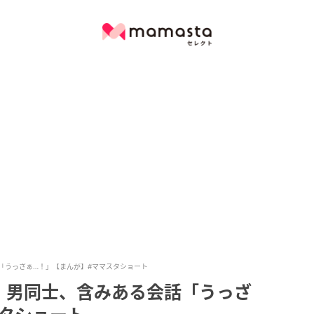
「うっざぁ…！」【まんが】#ママスタショート
】男同士、含みある会話「うっざ