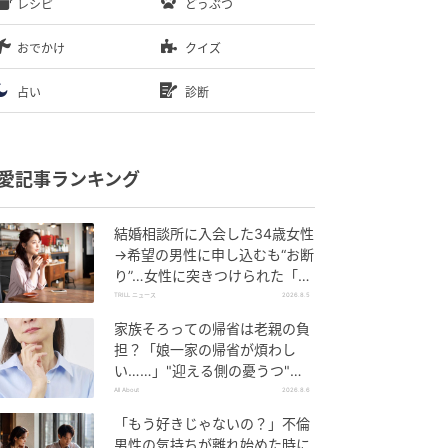
レシピ
どうぶつ
おでかけ
クイズ
占い
診断
愛記事ランキング
結婚相談所に入会した34歳女性
→希望の男性に申し込むも“お断
り”…女性に突きつけられた「高
望み」以上の残酷な原因とは？
TRILL ニュース
2026.8.5
家族そろっての帰省は老親の負
担？「娘一家の帰省が煩わし
い……」"迎える側の憂うつ"の
正体と対処法
All About
2026.8.6
「もう好きじゃないの？」不倫
男性の気持ちが離れ始めた時に