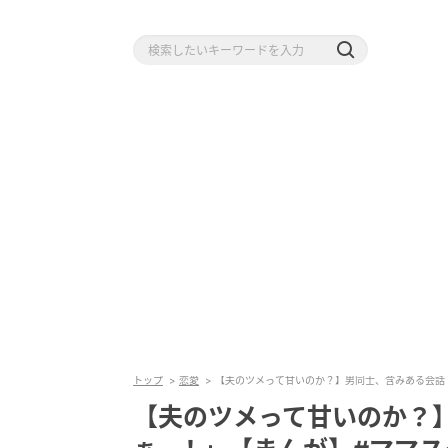
トップ
恋愛
【夫のツメって甘いのか？】男同士、含みある会話
【夫のツメって甘いのか？