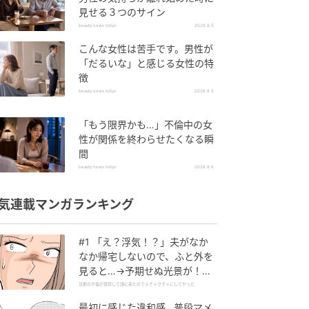
見せる３つのサイン
beauty news tokyo
2026.8.5
こんな女性は苦手です。男性が
「だるいな」と感じる女性の特
徴
beauty news tokyo
2026.8.5
「もう限界かも…」不倫中の女
性が関係を終わらせたくなる瞬
間
beauty news tokyo
2026.8.6
気連載マンガランキング
#1 「え？浮気！？」夫がなか
なか帰宅しないので、ふと外を
見ると…→予期せぬ光景が！｜
旦那の不倫が発覚して頭に来た
旦那の不倫が発覚して頭に来たのでメチャクチャにしてやった
のでメチャクチャにしてやった
最初に感じた違和感…普段マメ