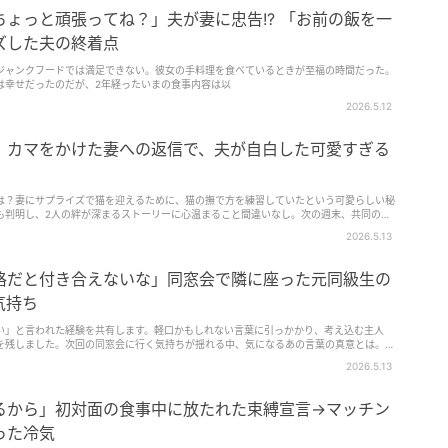
ょっと頑張ってね？」夫が妻に忠告!? 「お前の飯を一
ズした夫の終着点
ジャンクフードでは満足できない。彼女の手料理を食べているときが至福の時間だった。
は幸せだったのだが、2年経ったいまの食事内容は以
2026.5.12
」カマをかけた妻への返信で、夫が自白した可愛すぎる
は？妻にサプライズで猫を迎えるために、猫の撫で方を練習していたという可愛らしい秘
も判明し、2人の絆が深まるストーリーに心温まること間違いなし。次の週末、共同の冒
ードをお楽しみください。
2026.5.13
格だと付き合えないな」同窓会で隣に座った元同級生の
気持ち
い」と言われた経験を共有します。軽口かもしれない言葉に引っかかり、考え込む主人
を残しました。次回の同窓会に行く気持ちが揺れる中、気になるあの言葉の真意とは。彼
2026.5.13
するから」初対面の食事中に放たれた束縛宣言→マッチン
った冷気