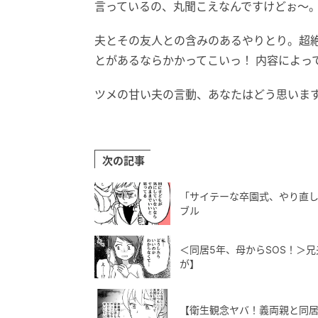
言っているの、丸聞こえなんですけどぉ～
夫とその友人との含みのあるやりとり。超
とがあるならかかってこいっ！ 内容によっ
ツメの甘い夫の言動、あなたはどう思いま
次の記事
「サイテーな卒園式、やり直し
ブル
＜同居5年、母からSOS！＞
が】
【衛生観念ヤバ！義両親と同居