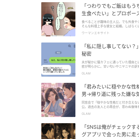
「つわりでもご飯はもうち
生食べたい」とプロポー
食べることが趣味の主人公。でも外食や
そんな料理上手な彼女と結婚。しばらく
ウーマンエキサイト
「私に隠し事してない？
秘密
夫が秘かに猫カフェに通っていた理由と
密が明らかに。甘い匂いやニヤニヤの訳
険が待っているようです。詳しいエピソ
GLAM
「君みたいに穏やかな性
男→帰り道に残った嫌な
同窓会で「穏やかな性格だと付き合えな
公。過去の友人との再会が、思わぬ後味
女の心境に寄り添うエッセイです。
GLAM
「SNSは俺がチェック
グアプリで会った男に走