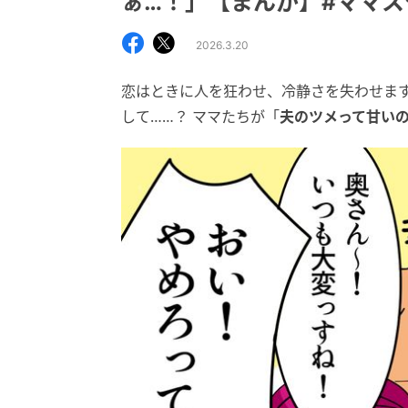
ぁ…！」【まんが】#ママス
2026.3.20
恋はときに人を狂わせ、冷静さを失わせま
して……？ ママたちが「
夫のツメって甘い