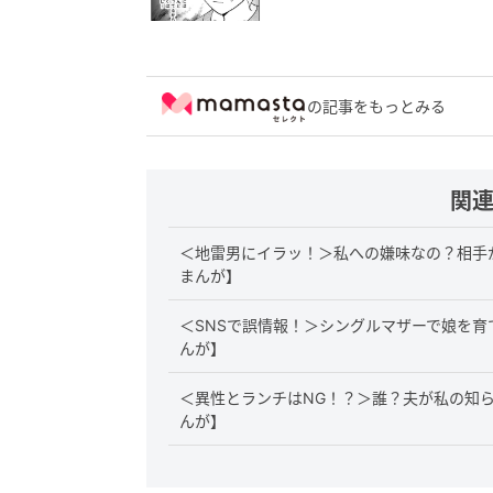
の記事をもっとみる
関
＜地雷男にイラッ！＞私への嫌味なの？相手
まんが】
＜SNSで誤情報！＞シングルマザーで娘を育
んが】
＜異性とランチはNG！？＞誰？夫が私の知
んが】