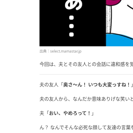
出典：select.mamastar.jp
今回は、夫とその友人との会話に違和感を
夫の友人「
奥さ～ん！ いつも大変っすね！
夫の友人から、なんだか意味ありげな笑い
夫「
おい、やめろって！
」
ん？ なんでそんな必死な顔して友達の言葉