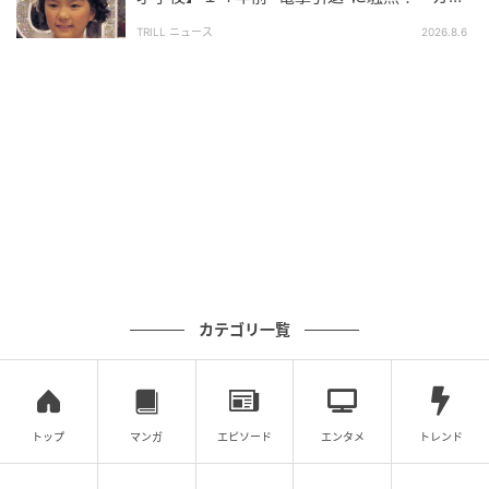
出典：
『森三中・大島美幸さんにインタビュー「今年は夫婦の関係にも
で悲しい」惜しまれる“逸材”
変化がありました」』
（Domani 2020.12.23 配信）
TRILL ニュース
2026.8.6
率直に気持ちを伝え合うことや、相手を思いやる言葉
の選び方を大切にしているといった話が語られること
もあり、そうした積み重ねが関係の安定につながって
いると感じる方もいるようです。結婚当初の強いイン
パクトとは対照的に、現在は
自然体で支え合う夫婦と
しての姿
に関心が寄せられているようです。近年も家
族での過ごし方や日常のエピソードが語られる機会が
あり、その関係性の変化に注目する声も見られます。
カテゴリ一覧
SNSでも「長く続いているのがすごい」「仲の良さが
伝わってくる」といった声が見られます。派手さでは
なく、日常の中で育まれてきた関係性に共感する声が
多い印象で、結婚当初の"驚き"だけでなく、その後の
トップ
マンガ
エピソード
エンタメ
トレンド
歩みを通じてお二人への評価が深まっていると感じる