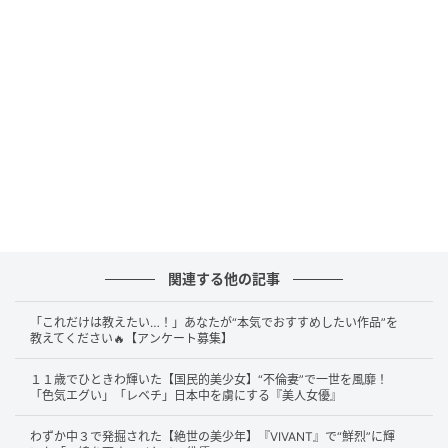
多い中、お二人の選択は当時大きな話題となり、驚き
の声も多く見られたようです。
2024年4月27日放送のTBS『人生最高レストラン』に
出演した大島美幸さんは、夫の鈴木おさむさんとの馴
れ初めと交際0日婚のエピソードを、次のように語って
います。
「嫌です。嫌いです。大っ嫌いです。面白くねぇーと思ってま
した」（中略）母はそれまで大島に彼氏が全くいなかったため
関連する他の記事
「もうそういうこと言ってくれる人って今後いないだろうか
ら、すぐ結婚しなさい」とアドバイスを送ったとした（中略）
「これだけは教えたい…！」あなたが“本気でおすすめしたい作品”を
「信頼してる親、最愛のお母さんが言ってるから、もうこれは
教えてください🔥【アンケート募集】
引くに引けねえなと思って。よーしじゃあ結婚しようと思いま
１１歳でひときわ輝いた【国民的美少女】“不倫妻”で一世を風靡！
した」
「色気エグい」「レベチ」日本中を虜にする『美人女優』
出典：TBS『人生最高レストラン』2024年4月27日放送回
わずか中３で発掘された【絶世の美少年】『VIVANT』で“鮮烈”に輝