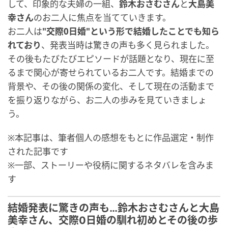
して、印象的な夫婦の一組、
鈴木おさむさん
と
大島美
幸さん
のお二人に焦点を当てていきます。
お二人は
"交際0日婚"という形で結婚したことでも知ら
れており
、発表当時は驚きの声も多く見られました。
その後もたびたびエピソードが話題となり、現在に至
るまで関心が寄せられているお二人です。結婚までの
背景や、その後の関係の変化、そして現在の活動まで
を振り返りながら、お二人の歩みを見ていきましょ
う。
※本記事は、筆者個人の感想をもとに作品選定・制作
された記事です
※一部、ストーリーや役柄に関するネタバレを含みま
す
結婚発表に驚きの声も…鈴木おさむさんと大島
美幸さん、交際0日婚の馴れ初めとその後の歩