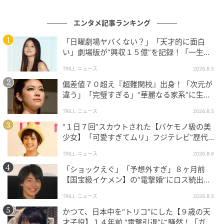
"交際0日婚"として大きな注目を集めたお二人ですが、
その後の夫婦関係についてもたびたび話題に上ること
エンタメ記事ランキング
があります。結婚から年月を重ねた今も、お互いを尊
「日曜劇場ヤバくない？」「天才的に面白
重しながら関係を築いてきた様子が、さまざまな夫婦
い」劇場版が“興収１５億”を記録！「一生言
円満エピソードから伝えられています。
い続ける」放送後も続く“切望の声”
TRILL ニュース
2026.8.5
Domani12/1月号のインタビューを受けた大島美幸さ
偏差値７０超え『超難関校』出身！「次元が
んは、夫婦の関係について次のように語っています。
違う」「完璧すぎる」“華麗なる家系”に生ま
れた【規格外の逸材】
TRILL ニュース
2026.8.5
“１日７回”スカウトされた【バケモノ級の美
私は完璧主義のところがあって、小さなことでイラッとして喧
少女】「可愛すぎてムリ」フジテレビ“歴代N
嘩になることが多かった（中略）
o.1作”で輝いた『美人女優』
TRILL ニュース
2026.8.6
言い方を変えようと。『静かに歩いて！』ではなくて『小
股！』というふうに。これは、効果がありました。さっと直し
「ショックえぐ」「予想外すぎ」８ヶ月前
【国宝級イケメン】の“電撃婚”にロス続出！
てくれて、自分もイラッとしないし、
言い方は大事だなと痛感
興収“９５億超え”シリーズで輝いた逸材
しています
（中略）夜寝る前にその日にあったことを話す習慣
TRILL ニュース
2026.8.5
はずっと続いています
かつて、日本中を“トリコ”にした【９歳の天
才子役】１４年前 “電撃引退”に騒然！「ガチ