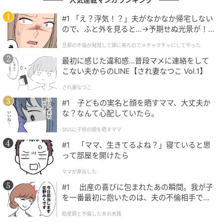
（鈴木さん）「後追いで愛は芽生えた」、（大島さん）「そう
ですね（中略）最初は離婚まで考えてました。3カ月くらいで
#1 「え？浮気！？」夫がなかなか帰宅しない
離婚してもまぁ面白いかと」
ので、ふと外を見ると…→予期せぬ光景が！
｜旦那の不倫が発覚して頭に来たのでメチャ
旦那の不倫が発覚して頭に来たのでメチャクチャにしてやった
クチャにしてやった
出典：ABEMA『ななにー 地下ABEMA』#19 2024年3月31日放送回
最初に感じた違和感…普段マメに連絡をして
こない夫からのLINE【され妻なつこ Vol.1】
交際0日という衝撃的なスタートだけでなく、その後の
され妻なつこ
葛藤や変化を経て関係を築いてきた点は、多くの方に
#1 子どもの実名と顔を晒すママ、大丈夫か
とって印象に残るポイントではないでしょうか。発表
な？なんて心配していたら。
当時の驚きと、その後の歩みをあわせて振り返ること
SNSに子供の顔を晒すママ
で、お二人の関係の奥行きがより見えてくるように思
います。
#1 「ママ、生きてるよね？」寝ていると思
って部屋を開けたら
ママが家出した
衝撃の結婚から現在へ…鈴木おさむさんと大島
#1 出産の喜びに包まれたあの瞬間。我が子
美幸さん、支え合う夫婦関係と最近の活躍
を一番最初に抱いたのは、夫の不倫相手でし
た。
助産師と不倫した夫の末路