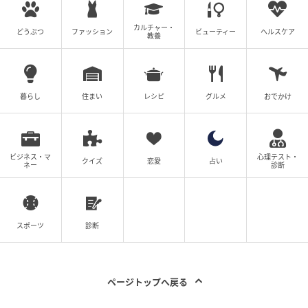
方もいるのではないでしょうか。
カルチャー・
それぞれの活動も続いています。鈴木おさむさんは長
どうぶつ
ファッション
ビューティー
ヘルスケア
教養
年、放送作家として数多くのテレビ番組や企画に関わ
ってきましたが、近年は新たな分野への挑戦にも取り
組んでおり、キャリアの転換期として注目される場面
暮らし
住まい
レシピ
グルメ
おでかけ
も見られます。これまでの経験を活かしながら、活動
の幅を広げている点も印象的です。また、2024年には
長年続けてきた
放送作家業からの引退を発表
してお
ビジネス・マ
心理テスト・
り、大きな節目を迎えたことでも注目を集めました。
クイズ
恋愛
占い
ネー
診断
大島美幸さんはお笑いトリオ「森三中」のメンバーと
して活動を続けるほか、テレビ番組や各種メディアで
スポーツ
診断
も活躍されています。バラエティ番組での明るいキャ
ラクターに加え、家庭でのエピソードが語られること
もあり、幅広い層から支持を集めています。
ページトップへ戻る
結婚から年月を経た現在も、それぞれの仕事に向き合
いながら夫婦としての関係を築いているお二人。その