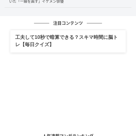
いた「一線を画す」イケメン俳優
通常とは異なるスピード感で人生の決断に至った点
が、多くの関心を集める理由のひとつといえるでしょ
注目コンテンツ
う。SNSでも「交際0日婚というインパクトが印象的だ
った」「当時はかなり驚いた」「想像もしてなかっ
工夫して10秒で暗算できる？スキマ時間に脳ト
た」「二度見した」といった声が見られ、結婚発表の
レ【毎日クイズ】
ニュースが強く記憶に残っている様子がうかがえま
す。一方で「今でも関係が続いているのがすごい」と
いった声も寄せられており、結婚当初の印象と現在の
関係性を重ねて受け止める方もいるようです。
2024年3月31日放送のABEMA『ななにー 地下
ABEMA』#19に出演した鈴木おさむさんと大島美幸さ
ん、離婚を考えたエピソードを、次のように語ってい
ます。
人気連載マンガランキング