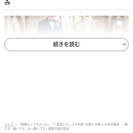
み
続きを読む
※Google Geminiにて作成（イメージ）
鈴木おさむさんと大島美幸さんは、2002年に結婚され
ました。中でも注目を集めたのが、
出会って間もない
タイミングで結婚を決断した
、いわゆる"交際0日婚"と
トップ
「想像もしてなかった」「二度見した」２４年前 “交際０日婚”に日本中騒然…「嫌
いう点です。一定の交際期間を経て結婚するケースが
です。嫌いです。大っ嫌いです」衝撃の馴れ初め