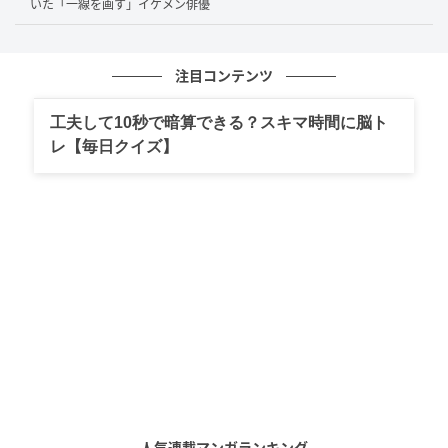
いた「一線を画す」イケメン俳優
千秋がプロの指揮者として進んでいく一方で、のだめ
は自分の才能や将来に迷います。笑いの多いシリーズ
注目コンテンツ
でありながら、最終楽章では、音楽を続ける苦しさと
愛する人と並んで歩く難しさが真正面から描かれま
工夫して10秒で暗算できる？スキマ時間に脳ト
す。
レ【毎日クイズ】
「先輩ずるい」憧れの人ではなく音楽家とし
て千秋を見た瞬間
映画『のだめカンタービレ最終楽章』のすごさは、人
気ドラマの劇場版でありながら、映画2部作としても多
くの観客に支持された点にあります。前編は全国
409
スクリーン
で公開され、公開直後から興行収入40億円
突破が期待される好スタートを切りました。
人気連載マンガランキング