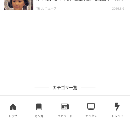
で悲しい」惜しまれる“逸材”
は、音楽シーンの迫力が今見ても古びないからです。
TRILL ニュース
2026.8.6
千秋はルー・マルレ・オーケストラを前に、乱れた空
気を正そうと指揮台に立ちます。
団員たちが最初はまとまらず、千秋も苛立ちを隠せま
せん。それでも彼が一人ひとりを動かし、演奏が形に
なっていく過程は、スクリーンで見る音楽映画ならで
はの高揚感がありました。
後編で、のだめは千秋の背中を追いながら自分だけが
遅れているように感じ、音楽家としてのスランプに陥
カテゴリ一覧
ります。配信終了の話題をきっかけに見返すと、笑え
るキャラクターだったのだめが、自分の才能と真正面
から向き合う姿がより深く響きます。
トップ
マンガ
エピソード
エンタメ
トレンド
23歳の上野樹里が演じ切った、“天才だけど不