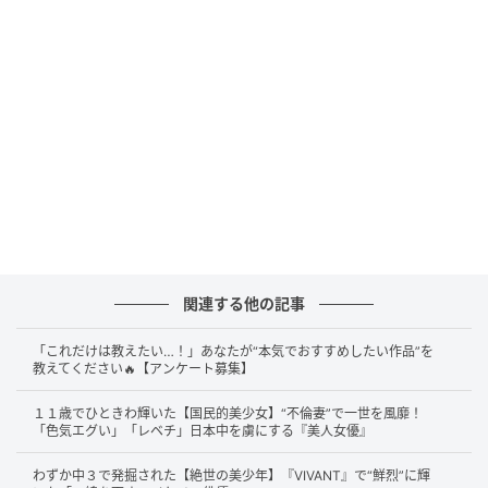
せるピアニストです。千秋真一（
玉木宏
）は、世界的
な指揮者を目指す青年です。
2人は日本で同じ大学・学科の先輩、後輩として出会
い、音楽を通して互いに強く影響を与えながら、パリ
でそれぞれの音楽の道を進んでいきます。前編では、
千秋がルー・マルレ・オーケストラの常任指揮者にな
ります。
しかし、楽団は資金難に苦しみ、団員のやる気もばら
ばらです。千秋は楽団を立て直すため、厳しく向き合
関連する他の記事
いながら公演の成功を目指します。
「これだけは教えたい…！」あなたが“本気でおすすめしたい作品”を
教えてください🔥【アンケート募集】
一方、のだめは千秋の成長を近くで見つめるうちに、
自分だけが置いていかれるような焦りを抱きます。後
１１歳でひときわ輝いた【国民的美少女】“不倫妻”で一世を風靡！
「色気エグい」「レベチ」日本中を虜にする『美人女優』
編では、のだめの音楽的な成長と、のだめと千秋の恋
の葛藤が大きく描かれました。
わずか中３で発掘された【絶世の美少年】『VIVANT』で“鮮烈”に輝