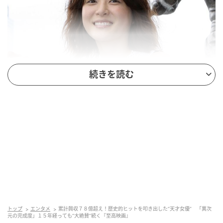
続きを読む
映画「のだめカンタービレ 最終楽章 前編」香港プレミア 上野樹里（C）
SANKEI
作品名：
映画『のだめカンタービレ最終楽章 前編・
後編』
公開日：（前編）2009年12月19日、（後編）2010
年4月17日
出演：上野樹里（野田恵 役）、玉木宏（千秋真一
役） ほか
トップ
エンタメ
累計興収７８億超え！歴史的ヒットを叩き出した“天才女優” 「異次
元の完成度」１５年経っても“大絶賛”続く『至高映画』
野田恵（
上野樹里
）は、自由奔放な演奏で周囲を驚か