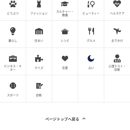
器用”なのだめ
カルチャー・
どうぶつ
ファッション
ビューティー
ヘルスケア
教養
上野樹里さんの名演は、『のだめカンタービレ』シリ
ーズの魅力を支える大きな柱です。上野さんは1986年
5月25日生まれで、前編公開時は23歳でした。
暮らし
住まい
レシピ
グルメ
おでかけ
野田恵というピアニストを、奇抜なキャラクターとし
てだけでなく、音楽に救われ音楽に追い詰められる若
い女性として演じました。 のだめは、普段は独特な言
ビジネス・マ
心理テスト・
クイズ
恋愛
占い
ネー
診断
葉遣いや行動で周囲を振り回しますが、千秋を見つけ
ると一気に距離を詰め甘えるようにまとわりつきま
す。
スポーツ
診断
しかし、ピアノの前に座ると空気が変わります。上野
さんは、コミカルな表情から集中したまなざしへ切り
替えることで、のだめの
天才性と危うさ
を表現してい
ページトップへ戻る
ました。