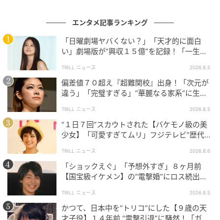
恋愛やコメディ、音楽映画の要素をひとつにまとめな
がら登場人物の心の変化まで描いた点が、本作の完成
エンタメ記事ランキング
度を高めています。
「日曜劇場ヤバくない？」「天才的に面白
SNSでは
「異次元の完成度」「のだめちゃんのお洋服
い」劇場版が“興収１５億”を記録！「一生言
い続ける」放送後も続く“切望の声”
のコーディネートがどれも可愛い」「久しぶりに音楽
TRILL ニュース
2026.8.5
やりたくなる」「千秋先輩がとてつもなくかっこい
偏差値７０超え『超難関校』出身！「次元が
い」
といった感想が、今もなお寄せられています。
違う」「完璧すぎる」“華麗なる家系”に生ま
れた【規格外の逸材】
TRILL ニュース
2026.8.5
“１日７回”スカウトされた【バケモノ級の美
パリで夢を追う2人、恋の前に音楽が立ちはだ
少女】「可愛すぎてムリ」フジテレビ“歴代N
かる
o.1作”で輝いた『美人女優』
TRILL ニュース
2026.8.6
「ショックえぐ」「予想外すぎ」８ヶ月前
映画『のだめカンタービレ最終楽章 前編・後編』は、
【国宝級イケメン】の“電撃婚”にロス続出！
劇場公開から15年以上たっても注目される強さを見せ
興収“９５億超え”シリーズで輝いた逸材
TRILL ニュース
2026.8.5
ています。
かつて、日本中を“トリコ”にした【９歳の天
改めて「今のうちに見返したい」と感じさせる理由
才子役】１４年前 “電撃引退”に騒然！「ガチ