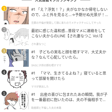
さらに前編・後編を合わせた観客動員は
500万人
を超
え、前編は興行収入
約41億円
、後編は
約37.2億円
を記
#1 「え？浮気！？」夫がなかなか帰宅しない
録し、
累計興収は78億円を突破する歴史的ヒット
を遂
ので、ふと外を見ると…→予期せぬ光景が！
｜旦那の不倫が発覚して頭に来たのでメチャ
げました。
旦那の不倫が発覚して頭に来たのでメチャクチャにしてやった
クチャにしてやった
最初に感じた違和感…普段マメに連絡をして
そんな本作で印象的なのは、前編でのだめが千秋の成
こない夫からのLINE【され妻なつこ Vol.1】
功を見たあとにつぶやく「ずるい」という言葉です。
され妻なつこ
千秋は崩れかけていたオーケストラを立て直し、指揮
#1 子どもの実名と顔を晒すママ、大丈夫か
者として大きな一歩を踏み出します。のだめはその姿
な？なんて心配していたら。
を目の前で見て、涙を浮かべ悔しさをにじませまし
SNSに子供の顔を晒すママ
た。
#1 「ママ、生きてるよね？」寝ていると思
って部屋を開けたら
この場面では、のだめが千秋に対して「ずるい」と感
じたことで、2人の関係は恋愛の甘さだけでは語れない
ママが家出した
音楽家同士の焦りや距離をはらむものへ変わっていき
#1 出産の喜びに包まれたあの瞬間。我が子
ます。その結果、のだめは自分ももっと先へ進みたい
を一番最初に抱いたのは、夫の不倫相手でし
た。
と焦り、物語は後編の葛藤へつながっていきました。
助産師と不倫した夫の末路