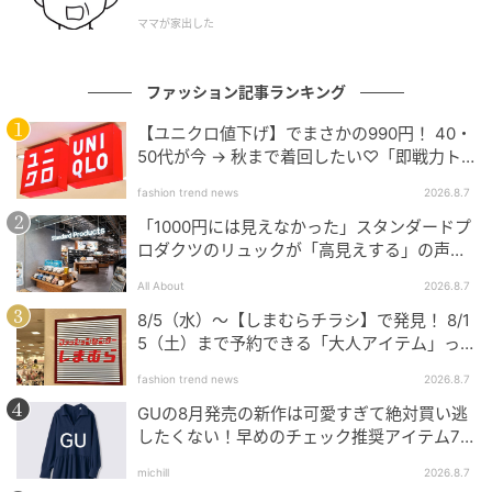
ママが家出した
ファッション記事ランキング
【ユニクロ値下げ】でまさかの990円！ 40・
50代が今 → 秋まで着回したい♡「即戦力ト
ップス」
fashion trend news
2026.8.7
「1000円には見えなかった」スタンダードプ
©ラノベアニメ製作委員会
ロダクツのリュックが「高見えする」の声。
2個購入する人も
SNS日記を読み返した若菜。席替えをやり直して離れ
All About
2026.8.7
ない選択をしたはずなのに、5月21日の日記は「席替
8/5（水）〜【しまむらチラシ】で発見！ 8/1
え、、、久しぶりに和瀬と離れた、、、」とタイムリ
5（土）まで予約できる「大人アイテム」っ
ープ前と同じ記述に戻っていた。
て？
fashion trend news
2026.8.7
GUの8月発売の新作は可愛すぎて絶対買い逃
（やっぱり、過去が変わってる）
したくない！早めのチェック推奨アイテム7
連発
michill
2026.8.7