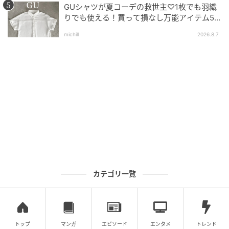
GUシャツが夏コーデの救世主♡1枚でも羽織
りでも使える！買って損なし万能アイテム5
選
michill
2026.8.7
©ラノベアニメ製作委員会
（戻りたい。もし同じ方法で過去をやり直せるなら、
もう一度——）
カテゴリ一覧
トップ
マンガ
エピソード
エンタメ
トレンド