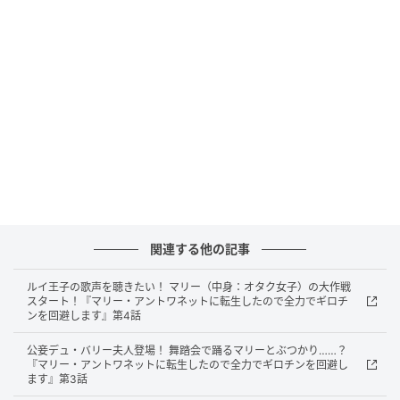
和瀬「そんなはずない」
「だったらなんで…！」と和瀬に詰め寄った若菜は、
和瀬の首元に目を留めた。
関連する他の記事
ルイ王子の歌声を聴きたい！ マリー（中身：オタク女子）の大作戦
スタート！『マリー・アントワネットに転生したので全力でギロチ
ンを回避します』第4話
©ラノベアニメ製作委員会
公妾デュ・バリー夫人登場！ 舞踏会で踊るマリーとぶつかり……？
若菜「私それ、あげたんだっけ」
『マリー・アントワネットに転生したので全力でギロチンを回避し
ます』第3話
和瀬「なんで忘れてるんだよ」