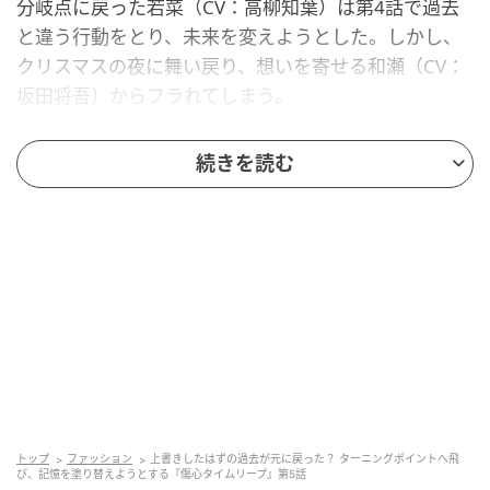
分岐点に戻った若菜（CV：高柳知葉）は第4話で過去
と違う行動をとり、未来を変えようとした。しかし、
クリスマスの夜に舞い戻り、想いを寄せる和瀬（CV：
坂田将吾）からフラれてしまう。
続きを読む
©ラノベアニメ製作委員会
若菜「ずっと、迷惑だった…？ 無理やり隣にいようと
トップ
ファッション
上書きしたはずの過去が元に戻った？ ターニングポイントへ飛
び、記憶を塗り替えようとする『傷心タイムリープ』第5話
して、話しかけて、好きになって、迷惑だった…？」