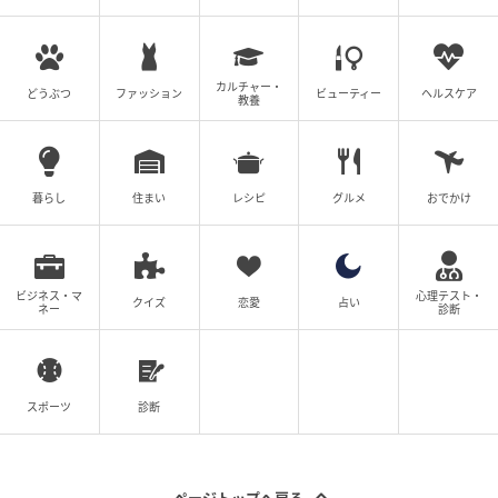
カルチャー・
どうぶつ
ファッション
ビューティー
ヘルスケア
教養
©ラノベアニメ製作委員会
日記をスクロールし、やり直したいことを探す若菜。6
暮らし
住まい
レシピ
グルメ
おでかけ
月3日の記録が目に留まった。
決意を胸に、右手の薬指をスマホの上に置くと――
ビジネス・マ
心理テスト・
クイズ
恋愛
占い
ネー
診断
スポーツ
診断