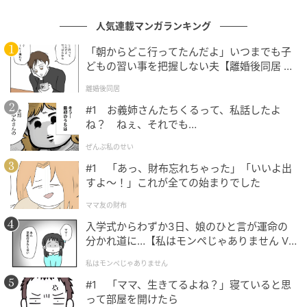
人気連載マンガランキング
「朝からどこ行ってたんだよ」いつまでも子
どもの習い事を把握しない夫【離婚後同居 Vo
l.1】
離婚後同居
#1 お義姉さんたちくるって、私話したよ
ね？ ねぇ、それでも…
ぜんぶ私のせい
#1 「あっ、財布忘れちゃった」「いいよ出
すよ〜！」これが全ての始まりでした
©ラノベアニメ製作委員会
ママ友の財布
「もう分かんないよ…！」
入学式からわずか3日、娘のひと言が運命の
でも、確かなことがある。
分かれ道に…【私はモンペじゃありません Vo
（私は過去に戻れる。それも、ここに――）
l.1】
私はモンペじゃありません
#1 「ママ、生きてるよね？」寝ていると思
って部屋を開けたら