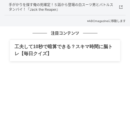
手がかりを探す俺の死確定！５話から登場の白スーツ男とバトルス
和瀬「…もう一度言う。迷惑なはずがない。ただ…ごめ
タンバイ！『Jack the Reaper』
ん、俺は…」
※ABCmagazineに移動します
注目コンテンツ
工夫して10秒で暗算できる？スキマ時間に脳ト
レ【毎日クイズ】
©ラノベアニメ製作委員会
（どういうこと？ 和瀬は、今もあのマフラーを巻いて
くれている。じゃあ本気で嫌われてるわけじゃな
い？）