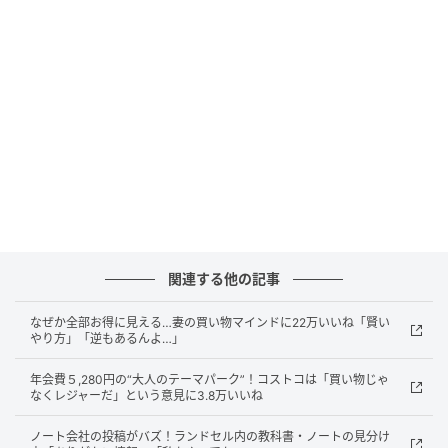
ョップにドラッグストア。どれも「何か新しい発見が
ありそう」「あ、これ安くなってる！」といった情報
量の多さが特徴的で、気づけば当初の目的を忘れ、カ
ゴが予定外のアイテムで埋まっていることもしばし
ば。
この投稿には、「業務スーパーも仲間に入れてくださ
い」「MEGAドンキ」といった、さらなる「強敵」た
ちの名前も続々とリプライされていました。
関連する他の記事
誰もが一度は経験したことがあるであろう「買い忘
れ」のミステリー。これらの店舗に行く際は、スマホ
なぜか全部お得に見える…妻の買い物マインドに22万いいね「賢い
やり方」「逆もあるんよ…」
のメモを片手に、誘惑と戦う強い意志が必要かもしれ
ませんね。
年会費５,280円の“大人のテーマパーク”！コストコは「買い物じゃ
なくレジャーだ」という意見に3.8万いいね
※本記事の作成にはAIを使用しています。
ノート会社の投稿がバズ！ランドセル内の教科書・ノートの見分け