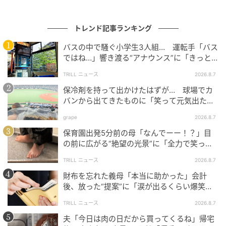
トレンド記事ランキング
バスの中で騒ぐ小学生3人組… 運転手「バス
ではね…」響き渡る“アナウンス”に「きっと
いい経験になった」
TRILL ニュース
2026.8.7
保冷剤を持って出かけたはずが… 球場でカ
バンから出てきたものに「笑って元気出た」
「そんなことある？」の声
grape
2026.8.7
保育園出発5分前の母「なんでーー！？」目
の前に広がる“絶望の光景”に「全力で笑っ
た」「本当にお疲れさまです」
TRILL ニュース
2026.8.7
財布を忘れた義母「本当に助かった」会計
後、放った“提案”に「涙が出るくらい爆笑」
＜義母エピソード2選＞
TRILL ニュース
2026.8.7
夫「今日は肉の日だから買ってくるね」帰宅