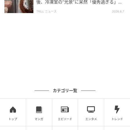
後、冷凍室の“光景”に呆然「優秀過ぎる」
「シゴデキすぎ」
TRILL ニュース
2026.8.7
カテゴリ一覧
トップ
マンガ
エピソード
エンタメ
トレンド