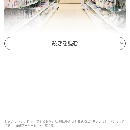
ママリ
続きを読む
入り口から入った瞬間「アレ買おう」の記憶が抹消される施設
・KALDI
・成城石井
・百均
・ドラッグストア
X「賽骰だいす(ウール72%)（@Saikoroid）」
（
https://x.com/saikoroid/status/2046488145232044468
，2026年4
月24日最終閲覧）
トップ
トレンド
「アレ買おう」の記憶が抹消される施設に7.1万いいね！「ドンキも追
加で」「業務スーパーも」と共感の嵐
名前が挙がったのは、カルディや成城石井、100円シ