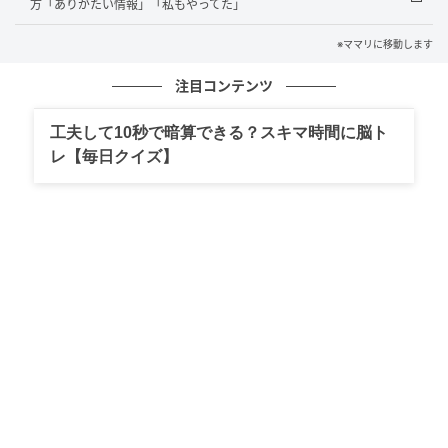
方「ありがたい情報」「私もやってた」
著者：n_hatori
※ママリに移動します
元記事で読む
注目コンテンツ
クリエイター情報
工夫して10秒で暗算できる？スキマ時間に脳ト
レ【毎日クイズ】
ママリ
ママリ[mamari]は、妊活・妊娠・出産・子育ての疑
問や悩みをテーマに扱う情報サイトです。妊娠超初
期症状や出産準備の悩み、また育児にまつわるお金
や教育の疑問や心配など、プレママ・ママの今と未
来を共に過ごす情報サイトです。
作品をもっとみる
の記事をもっとみる