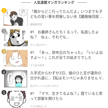
人気連載マンガランキング
「朝からどこ行ってたんだよ」いつまでも子
どもの習い事を把握しない夫【離婚後同居 Vo
l.1】
離婚後同居
#1 お義姉さんたちくるって、私話したよ
ね？ ねぇ、それでも…
ぜんぶ私のせい
#1 「あっ、財布忘れちゃった」「いいよ出
すよ〜！」これが全ての始まりでした
ママ友の財布
入学式からわずか3日、娘のひと言が運命の
分かれ道に…【私はモンペじゃありません Vo
l.1】
私はモンペじゃありません
#1 「ママ、生きてるよね？」寝ていると思
って部屋を開けたら
ママが家出した