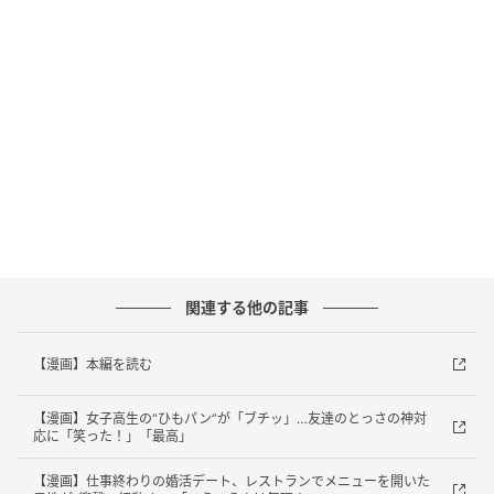
を聞きました。
Q.今回、漫画「記憶に残る『はじめまして』」を描い
たきっかけを教えてください。
ふわとろ∞ぷろ子さん「町中で教習車を見かけたとき
に、このエピソードを思い出したからです」
Q.このエピソードは何歳ぐらいのときですか。今、改
めて振り返ると、どのように感じますか。
関連する他の記事
ふわとろ∞ぷろ子さん「19歳のときです。『よく仲良
くしてくれたな』って感じています」
【漫画】本編を読む
Q.このお友達とは、今も親交がありますか。
【漫画】女子高生の“ひもパン”が「ブチッ」…友達のとっさの神対
応に「笑った！」「最高」
ふわとろ∞ぷろ子さん「連絡先は知っているのです
【漫画】仕事終わりの婚活デート、レストランでメニューを開いた
が、私の結婚を機になかなか会えなくなっています。