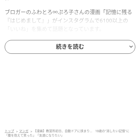
ブロガーのふわとろ∞ぷろ子さんの漫画「記憶に残る
『はじめまして』」がインスタグラムで6100以上の
「いいね」を集めて話題となっています。
運転中に教習者を見かけて、自分が教習所に通い始め
続きを読む
た頃のことを思い出した作者。その初日、作者は入口
の自動ドアに挟まってしまい…という内容で、読者から
は「腹を抱えて笑った」「これはむしろ友達になりた
い」「その後の関係性も気になる」などの声が上がっ
ています。
盛大なやらかしから始まった、まさかの友情
ふわとろ∞ぷろ子さんは、
インスタグラム
やブログ
「
ふわとろ∞ぷろ子半熟ライフ
」などで作品を発表
トップ
マンガ
【漫画】教習所初日、自動ドアに挟まり… 19歳の“消したい記憶”に
「腹を抱えて笑った」「友達になりたい」
しています。ふわとろ∞ぷろ子さんに作品について話