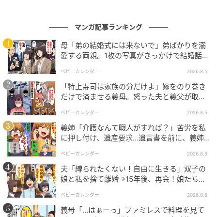
マンガ記事ランキング
母「弟の結婚式には来ないで」弟ばかりを溺
愛する両親。1枚の写真がきっかけで結婚話が
なくなったワケ
ベビーカレンダー
2026.8.5
「特上寿司は家族の分だけよ」嫁をのり巻き
だけで済ませる義母。怒った夫と義父が取っ
た行動とは
ベビーカレンダー
2026.8.5
義姉「介護なんて暇人がすれば？」苦労を私
に押し付け、遺産要求…遺言書を前に、義姉
が顔面蒼白のワケ
ベビーカレンダー
2026.8.5
夫「縛られたくない！自由に生きる」双子の
娘と私を捨て離婚→15年後、再会！娘たち
「あんた誰？」論破された元夫は
ベビーカレンダー
2026.8.5
義母「…はぁーっ」ファミレスで料理を見て