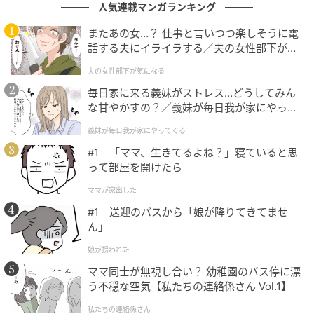
しんでもらえるとは思いませんでしたね。とてもうれし
人気連載マンガランキング
いです」
またあの女…？ 仕事と言いつつ楽しそうに電
話する夫にイライラする／夫の女性部下が気
オトナンサー編集部
になる（1）【夫婦の危機 まんが】
夫の女性部下が気になる
元記事で読む
毎日家に来る義妹がストレス…どうしてみん
な甘やかすの？／義妹が毎日我が家にやって
くる（1）【義父母がシンドイんです！ まん
次の記事
義妹が毎日我が家にやってくる
が】
【漫画】取引先の女性「あなたはさっき…」
#1 「ママ、生きてるよね？」寝ていると思
誤解を招く”一言”で危ない空気に！3コマに
って部屋を開けたら
「日本語って難しい」「ジワる」
ママが家出した
の記事をもっとみる
#1 送迎のバスから「娘が降りてきてませ
ん」
娘が拐われた
ママ同士が無視し合い？ 幼稚園のバス停に漂
う不穏な空気【私たちの連絡係さん Vol.1】
私たちの連絡係さん