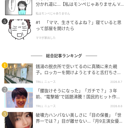
分かれ道に…【私はモンペじゃありません Vo
l.1】
私はモンペじゃありません
#1 「ママ、生きてるよね？」寝ていると思
って部屋を開けたら
ママが家出した
総合記事ランキング
ゆうゆうtime
銭湯の脱衣所で空いてるのに真隣に来た親
子。ロッカーを開けようとすると舌打ちさ
れ…→直後、娘の放った“純粋な一言”に「心の
映画『白鳥とコウモリ』
TRILL ニュース
2026.8.7
中で拍手」
「腰抜けそうになった」「ガチで？」３年
禁断のバディが殺人事件の真相に迫るミステリー
前、“電撃婚”で話題沸騰！国民的ヒット作
『逃げ恥』で異彩放った【国宝級イケメン】
TRILL ニュース
2026.8.6
善良な弁護士が刺殺された。容疑者の自供により解決
破壊力ハンパない美しさに「目の保養」「世
したはずが、容疑者の息子と被害者の娘は互いの父の
界一では？」目が離せない…『月9主演女優
言動に違和感を抱く。禁断のバディとなって事件の真
（34歳）』“極上”美ショットがすごい