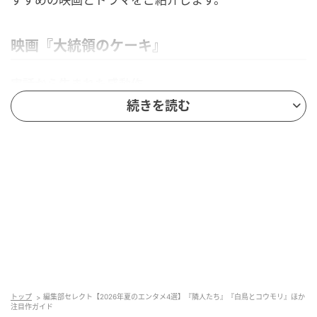
映画『大統領のケーキ』
実話から生まれた感動作
続きを読む
祖母と二人暮らしのラミアは、学校でフセイン大統領
の誕生日を祝うケーキ係に選ばれてしまう。ケーキの
材料を探すラミアだが、祖母は彼女を養子に出そうと
していた……。
監督・脚本／ハサン・ハーディ
出演／バニーン・アハマド・ナーイフ、サッジャー
ド・モハンマド・カーセム、ワヒーダ・サーベト 他
7月10日より新宿ピカデリー、TOHOシネマズ シャン
テ 他 全国公開
トップ
編集部セレクト【2026年夏のエンタメ4選】『隣人たち』『白鳥とコウモリ』ほか
（イラク、アメリカ、カタール 配給／松竹）
注目作ガイド