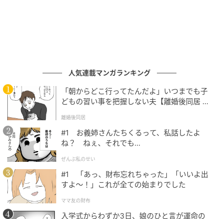
疑念、妄想が渦巻くサイコ・スリラー
隣同士の家で暮らす主婦、セリーヌとアリス。同い年
の一人息子を持ち、幸せに暮らしていたが、ある事故
をきっかけに二人の関係は一変。予想もつかない衝撃
人気連載マンガランキング
のラストへと暴走していく。
「朝からどこ行ってたんだよ」いつまでも子
どもの習い事を把握しない夫【離婚後同居 Vo
監督／ブノワ・ドゥローム
l.1】
離婚後同居
出演／アン・ハサウェイ、ジェシカ・チャスティン 他
#1 お義姉さんたちくるって、私話したよ
7月24日よりTOHOシネマズ シャンテ 他 全国順次公開
ね？ ねぇ、それでも…
（アメリカ、ベルギー、フランス、イギリス 配給／ギ
ャガ）
ぜんぶ私のせい
#1 「あっ、財布忘れちゃった」「いいよ出
すよ〜！」これが全ての始まりでした
© 2023 MINSTINCT INC. ALL RIGHTS RESERVED.
ママ友の財布
入学式からわずか3日、娘のひと言が運命の