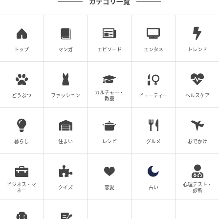
カテゴリ一覧
トップ
マンガ
エピソード
エンタメ
トレンド
カルチャー・
どうぶつ
ファッション
ビューティー
ヘルスケア
教養
ゆうゆうtime
配信ドラマ『元敬（ウォンギョン）～欲望の
暮らし
住まい
レシピ
グルメ
おでかけ
王妃～』
強い意志を持った元敬の激動の一代記
ビジネス・マ
心理テスト・
クイズ
恋愛
占い
ネー
診断
第3代朝鮮王の正妃であり、世宗（セジョン）大王の母
として知られる元敬王后。王位継承を巡る争い、愛、