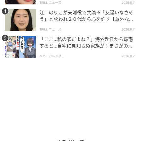
TRILL ニュース
2026.8.7
相に迫ったとき、驚愕の真実を知る……。累計発行部数
江口のりこが夫婦役で共演→「友達いなさそ
1億部以上。ミステリー界の巨匠、東野圭吾の最高傑作
う」と誘われ２０代から心を許す【意外な親
『白鳥とコウモリ』を、SixTONESの松村北斗と今田美
友芸人】とは？
TRILL ニュース
2026.8.7
桜により実写映画化。「罪と罰」という革新的なテー
「ここ…私の家だよね？」海外赴任から帰宅
マを、重厚な物語で描いた観る者の心を揺さぶる作
すると…自宅に見知らぬ家族が！まさかの真
品。
相とは！？
ベビーカレンダー
2026.8.7
監督／岸 善幸
出演／松村北斗、今田美桜、中村芝翫、三浦友和 他
9月4日より全国公開
（日本 配給／松竹）
© 「白鳥とコウモリ」製作委員会