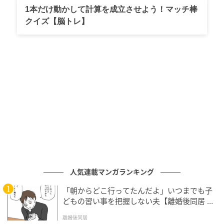
1本だけ動かして計算を成立させよう！マッチ棒
クイズ【脳トレ】
マイナビウーマン
「Chinese Afternoon Tea〜翡翠色にときめくご褒美
時間〜」 【場所】中国料理 品川大飯店（メインタワー
4F） 【期間】2026年4月20日〜6月21日 【料金】
6,000円（税込み・別途サービス料13%） 【問い合
せ】レストラン総合予約 TEL：03-5421-1114 （受付時
間10:00A.M.〜6:00P.M.）
詳細URL：
https://www.princehotels.co.jp/shinagawa/plan/daih
人気連載マンガランキング
anten/chinese.afternoontea/
「朝からどこ行ってたんだよ」いつまでも子
どもの習い事を把握しない夫【離婚後同居 Vo
l.1】
離婚後同居