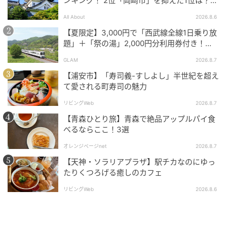
ンキング！ 2位「岡崎市」を抑えた1位は？
ス ・キウイのモクテル モヒート ・中華風アボカドバ
【2026年調査】
All About
2026.8.6
ーガー XO醤ソース 【麺飯】 ・海の幸と翡翠麺の焼き
【夏限定】3,000円で「西武線全線1日乗り放
そば 柚子の香り 【デザート】 ・エメラルドをイメー
題」＋「祭の湯」2,000円分利用券付き！
ジしたミニパフェ 【飲み物】オプション 1ポット
『秩父 夏のおでかけきっぷ』でお得に秩父観
GLAM
2026.8.7
光
1,000円より（税込み・別途サービス料13%） ・選べ
【浦安市】「寿司義-すしよし」半世紀を超え
る中国茶 7種（ホットのみ） ●白龍珠 ●白牡丹 ●仙女
て愛される町寿司の魅力
花籃 ●仙桃茉莉花茶 ●凍頂烏龍茶 ●プーアル茶 ●茘
リビングWeb
2026.8.7
枝紅茶
【青森ひとり旅】青森で絶品アップルパイ食
べるならここ！3選
※同社のレストラン、宴会場等における食物アレルギ
ー対応については、8品目（えび・かに・くるみ・小
オレンジページnet
2026.8.7
麦・そば・卵・乳・落花生）のみとなります。特定原
【天神・ソラリアプラザ】駅チカなのにゆっ
材料8品目の対応を希望の場合は事前に申し出てくださ
たりくつろげる癒しのカフェ
い。 ※仕入れの状況により、食材・メニューに変更が
リビングWeb
2026.8.6
ある場合があります。 ※状況により営業内容が変更と
なる場合もあります。最新の情報は公式Webサイトを
確認してください。 ※写真はイメージです。 ※上記内