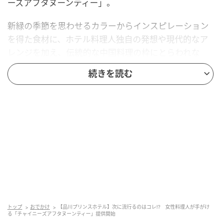
ーズアフタヌーンティー」。
新緑の季節を思わせるカラーからインスピレーション
を得た食材に、ホテル料理人独自の発想や現代的なア
レンジを加え、伝統的な中国料理の枠にとらわれな
い、季節感あふれる特別なティータイムを創り上げま
続きを読む
した。
魚介の旨みあふれる「ズワイ蟹の紹興酒漬け」や「海
の幸と翡翠麺のやきそば」、「中華風アボカドバーガ
ー」などのセイボリーをはじめ、スイーツにはノンア
ルコールでありながらカクテルのような味わいが特徴
の「キウイのモクテル モヒート」や、抹茶餡を包んだ
「胡麻団子」など、食事としても満足できるメニュー
となっています。
本年3月28日にグランドオープン、そしてまちびらきを
トップ
おでかけ
【品川プリンスホテル】次に流行るのはコレ!? 女性料理人が手がけ
る「チャイニーズアフタヌーンティー」提供開始
迎えた「TAKANAWA GATEWAY CITY」及び