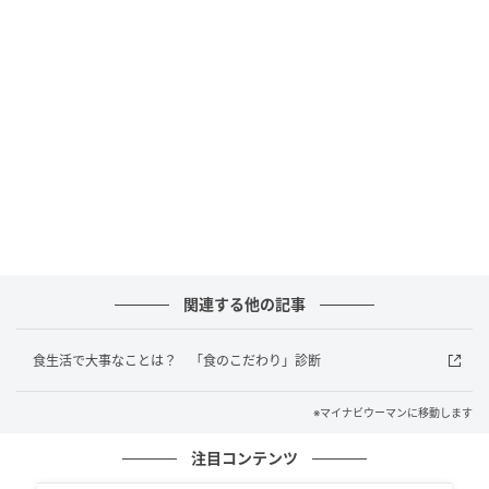
「OIMACHI TRACKS」を含む広域品川圏。
日本と世界をつなぐ玄関口としてさらなる進化を遂げ
るこの地で、ホテルコンセプト「FUN! Goes On」を体
現した食体験を通じ、未来へと歩む街と響き合うひと
ときを届けます。
■開催概要
関連する他の記事
食生活で大事なことは？ 「食のこだわり」診断
※マイナビウーマンに移動します
注目コンテンツ