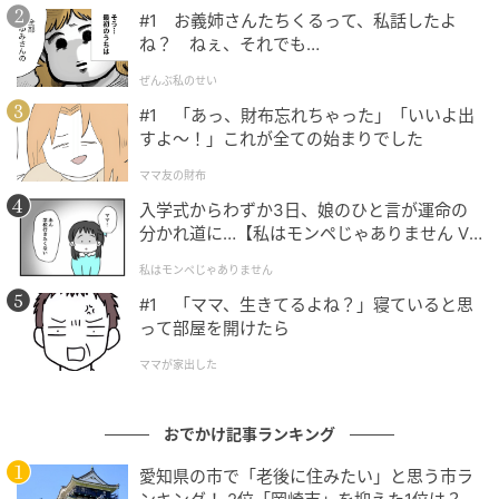
#1 お義姉さんたちくるって、私話したよ
ね？ ねぇ、それでも…
ぜんぶ私のせい
#1 「あっ、財布忘れちゃった」「いいよ出
すよ〜！」これが全ての始まりでした
ママ友の財布
入学式からわずか3日、娘のひと言が運命の
分かれ道に…【私はモンペじゃありません Vo
l.1】
マイナビウーマン
私はモンペじゃありません
#1 「ママ、生きてるよね？」寝ていると思
【前菜】 ・ズワイ蟹の紹興酒漬け 【3連プレート】 ・
って部屋を開けたら
肉団子の熟成黒酢ソース ・烏賊の大葉炒め ・海老のマ
ママが家出した
ヨネーズソース 彩りサラダ仕立て 【点心】 ・小籠包・
翡翠蒸し餃子・ふかひれ餃子 【スープ】 ・ふかひれ入
りコーンスープ 【円台】 ・抹茶餡の胡麻団子／ピスタ
おでかけ記事ランキング
チオクッキーサンド ・タピオカ抹茶ミルク ・メロンの
愛知県の市で「老後に住みたい」と思う市ラ
杏仁豆腐 ・洋ナシとココナッツのタルト マンゴーソー