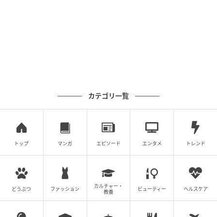
容はリリース時点（4月2日）の情報です。
（エボル）
元記事で読む
次の記事
カテゴリ一覧
ポケモン誕生30周年。この夏はポケモンたち
が集まった緑豊かな客室で過ごそう！
の記事をもっとみる
トップ
マンガ
エピソード
エンタメ
トレンド
カルチャー・
どうぶつ
ファッション
ビューティー
ヘルスケア
教養