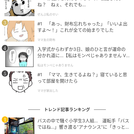
ね？ ねぇ、それでも…
ぜんぶ私のせい
#1 「あっ、財布忘れちゃった」「いいよ出
すよ〜！」これが全ての始まりでした
ママ友の財布
入学式からわずか3日、娘のひと言が運命の
分かれ道に…【私はモンペじゃありません Vo
l.1】
私はモンペじゃありません
2段スタンドのアフタヌーンティー
#1 「ママ、生きてるよね？」寝ていると思
って部屋を開けたら
セイボリーは王道のお料理やホテルのシェフが考案し
ママが家出した
た『関西』を楽しむ趣向を凝らしたお料理もあり、と
ても楽しくてボリューミーです。その中でも一段と目
を惹くのは「関西風だし巻きサンドウィッチ」。旨み
トレンド記事ランキング
たっぷりの分厚いだし巻きとサーモン、レタスがサン
バスの中で騒ぐ小学生3人組… 運転手「バス
ドされ、ひとくち頬張るとじゅわ〜と広がるお出汁が
ではね…」響き渡る“アナウンス”に「きっと
たまりません。またサラダはたこ焼きの容器に盛り付
いい経験になった」