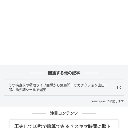
の異なる席があり、素敵な雰囲気です。アフタヌーン
ティーは主に窓側のテーブル席を利用できます。
今はオープニング記念で、お店ご自慢の生ハムのオー
ドブル付きです。日本には数台しかない『生ハム界の
フェラーリ』と呼ばれるカットマシーンがあり、薄く
スライスした生ハムは口の中でとろけるようです。
関連する他の記事
うつ病直前の極限ライブ回想から急展開！サカナクション山口一
郎、幼少期シールで爆笑
※emogramに移動します
注目コンテンツ
工夫して10秒で暗算できる？スキマ時間に脳ト