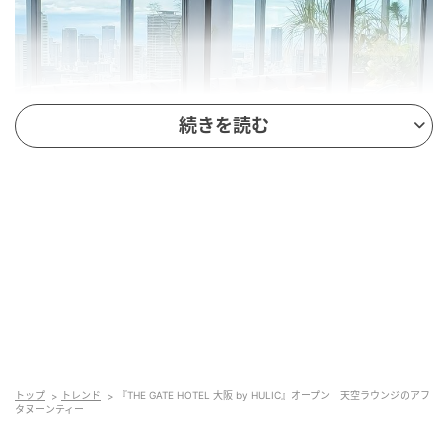
続きを読む
THE GATE HOTEL 大阪 by HULIC
Gaya.Sachiko（#55）
トップ
トレンド
『THE GATE HOTEL 大阪 by HULIC』オープン 天空ラウンジのアフ
お店は広々として、一面ガラス張りで明るく眺めも素
タヌーンティー
晴らしいです。テーブル席、テラス席、それぞれ趣き