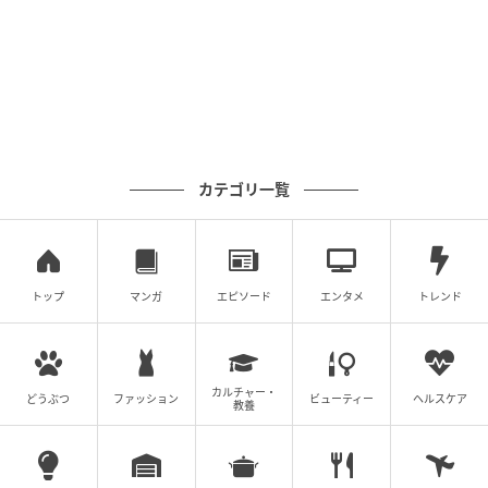
さらに、ティースタンドのほかに豪華な『季節のミニ
パフェ』までセットになっています。「ミニ」パフェ
とありますが、桃の果肉たっぷりで、盛り付けも豪華
で驚きました。
カテゴリ一覧
トップ
マンガ
エピソード
エンタメ
トレンド
カルチャー・
どうぶつ
ファッション
ビューティー
ヘルスケア
教養