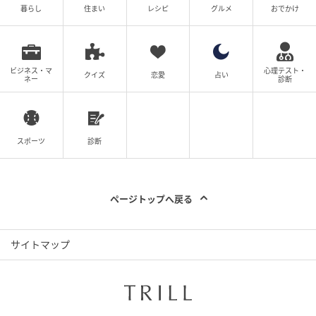
暮らし
住まい
レシピ
グルメ
おでかけ
季節のミニパフェ
ビジネス・マ
心理テスト・
ドリンクもバーだけあり、映えて美味しいウェルカム
クイズ
恋愛
占い
ネー
診断
ドリンクからスタート。紅茶やハーブティー、コーヒ
ー、抹茶ラテが120分制でフリーフローです。
スポーツ
診断
このシチュエーション、内容で¥6,600は破格値と言っ
ても過言ではないです！夜はハイティーもあるそうで
すよ。
ページトップへ戻る
（詳細はTHE GATE HOTEL 大阪 by HULIC「PEAKS」の
ホームページ）
サイトマップ