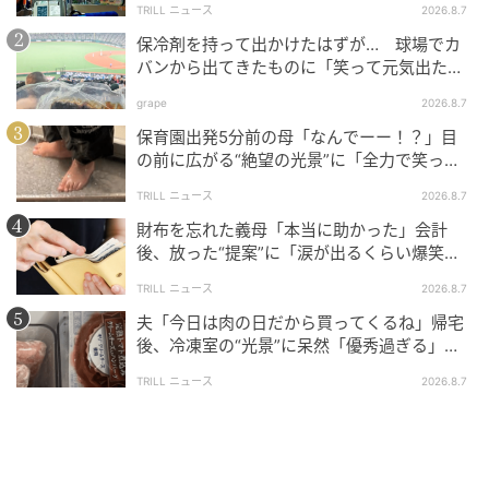
TRILL ニュース
2026.8.7
けられていて微笑ましいです。
保冷剤を持って出かけたはずが… 球場でカ
バンから出てきたものに「笑って元気出た」
「そんなことある？」の声
grape
2026.8.7
保育園出発5分前の母「なんでーー！？」目
の前に広がる“絶望の光景”に「全力で笑っ
た」「本当にお疲れさまです」
TRILL ニュース
2026.8.7
財布を忘れた義母「本当に助かった」会計
後、放った“提案”に「涙が出るくらい爆笑」
＜義母エピソード2選＞
TRILL ニュース
2026.8.7
夫「今日は肉の日だから買ってくるね」帰宅
後、冷凍室の“光景”に呆然「優秀過ぎる」
「シゴデキすぎ」
TRILL ニュース
2026.8.7
目を惹く「関西風だし巻きサンドウィッチ」