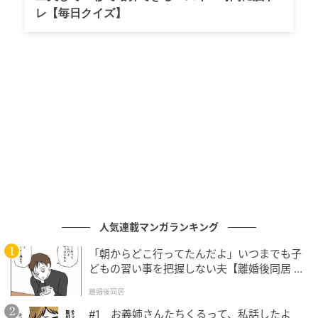
レ【毎日クイズ】
生ハム
アフタヌーンティーは2段スタンドの上段がスイーツ、
下段がセイボリーと甘辛のバランスも良し！スイーツ
は『桃』が主役で、タルトやパンナコッタ、焼き菓子
など桃を使用した多彩なスイーツがラインアップされ
ています。
人気連載マンガランキング
「朝からどこ行ってたんだよ」いつまでも子
どもの習い事を把握しない夫【離婚後同居 Vo
l.1】
離婚後同居
#1 お義姉さんたちくるって、私話したよ