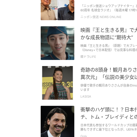
『ニッポン放送ショウアップナイター』
60周年 名球会ラジオ』（毎週木曜 17時
ニッポン放送 NEWS ONLINE
映画『王と生きる男』で
かな成長物語に“期待大”
映画『王と生きる男』（原題）で大ブレ
（Disney+で日本配信）では見事な
韓ドラLIFE
奇跡の8頭身！観月ありさ
異次元」「伝説の美少女
俳優で歌手の観月ありささんが自身のIn
います
LASISA
衝撃のハゲ頭に！？日本
チ、トム・ブレイディと
日本代表も参加するワールドカップの開幕
勝もできずに最下位となったが、UEF
決めた。 そのスウェーデンが誇るレジェ
Qoly