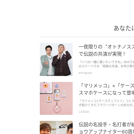
あなた
一夜限りの〝オトナノスス
で伝説の共演が実現！
「いつか一緒に歌いたいですね」SNS
のステージでの〝奇跡の共演〟を呼び寄せま
emogram
「マリメッコ」×「ケー
スマホケースになって登場
「マリメッコ×ケースティファイ」コレクシ
ぎ続けてきたフラワーパターンの歩みが
LASISA
伝説の名投手・名打者が
ョウアップナイター60