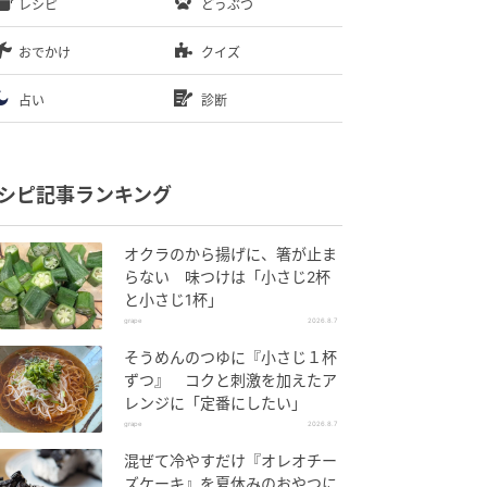
レシピ
どうぶつ
おでかけ
クイズ
占い
診断
シピ記事ランキング
オクラのから揚げに、箸が止ま
らない 味つけは「小さじ2杯
と小さじ1杯」
grape
2026.8.7
そうめんのつゆに『小さじ１杯
ずつ』 コクと刺激を加えたア
レンジに「定番にしたい」
grape
2026.8.7
混ぜて冷やすだけ『オレオチー
ズケーキ』を夏休みのおやつに