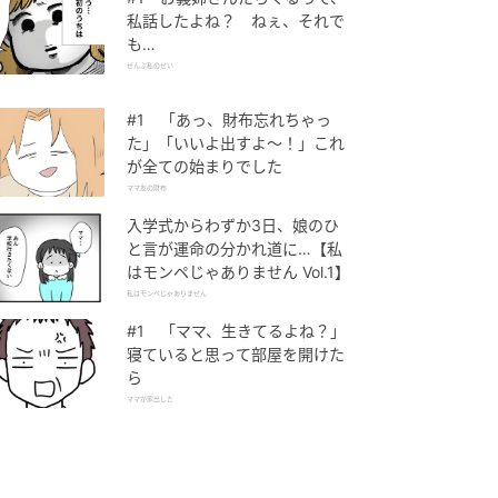
私話したよね？ ねぇ、それで
も…
ぜんぶ私のせい
#1 「あっ、財布忘れちゃっ
た」「いいよ出すよ〜！」これ
が全ての始まりでした
ママ友の財布
入学式からわずか3日、娘のひ
と言が運命の分かれ道に…【私
はモンペじゃありません Vol.1】
私はモンペじゃありません
#1 「ママ、生きてるよね？」
寝ていると思って部屋を開けた
ら
ママが家出した