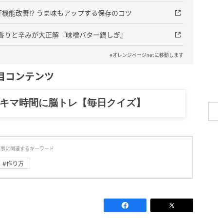
機能改善⁉ うま味もアップする保存のコツ
香りと辛みが大正解『味噌バター鍋しぎ』
※オレンジページnetに移動します
目コンテンツ
記……全部、読めます。
記事に関連するキーワード
#作り方