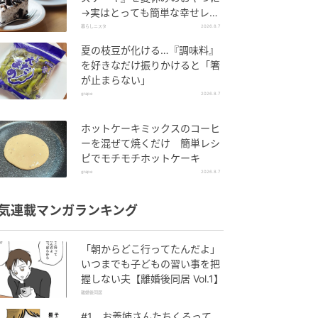
→実はとっても簡単な幸せレシ
ピに挑戦♡
暮らしニスタ
2026.8.7
夏の枝豆が化ける…『調味料』
を好きなだけ振りかけると「箸
が止まらない」
grape
2026.8.7
ホットケーキミックスのコーヒ
ーを混ぜて焼くだけ 簡単レシ
ピでモチモチホットケーキ
grape
2026.8.7
気連載マンガランキング
「朝からどこ行ってたんだよ」
いつまでも子どもの習い事を把
握しない夫【離婚後同居 Vol.1】
離婚後同居
#1 お義姉さんたちくるって、