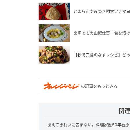
とまらんやみつき明太ツナマ
宮崎でも実山椒仕事！旬を漬
【秒で完食のなすレシピ】ど
の記事をもっとみる
関
あえてきれいに包まない。料理家歴50年石