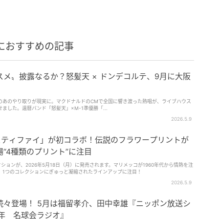
におすすめの記事
メ〟披露なるか？怒髪天 × ドンデコルテ、9月に大阪
でのあのやり取りが現実に。マクドナルドのCMで全国に響き渡った熱唱が、ライブハウス
した。還暦バンド「怒髪天」×M-1準優勝「...
2026.5.9
スティファイ」が初コラボ！伝説のフラワープリントが
“4種類のプリント”に注目
ョンが、2026年5月18日（月）に発売されます。マリメッコが1960年代から情熱を注
、1つのコレクションにぎゅっと凝縮されたラインアップに注目！
2026.5.9
続々登場！ 5月は福留孝介、田中幸雄『ニッポン放送シ
周年 名球会ラジオ』