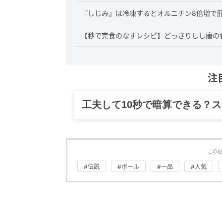
『しじみ』は冷凍するとオルニチン8倍増で肝
【秒で完食のなすレシピ】どっさりしし唐の
注
グルメ、ギャグ、子育て、旅行
この
#伝説
#ボール
#一品
#人気