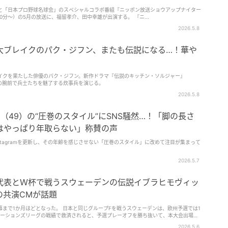
と「日本プロ野球名球会」のスペシャルコラボ番組『ニッポン放送ショウアップナイター
10分～）の5月の放送に、福留孝介、田中幸雄が出演する。 『ニ...
2026.5.8
大ブレイクのパク・ジフン、またも伝説になる…！華や
イクを果たした俳優のパク・ジフン。新作ドラマ『伝説のキッチン・ソルジャー』
料理の腕前で兵士たちを魅了する炊事兵を演じる。
2026.5.8
（49）の“圧巻のスタイル”にSNS騒然…！「脚の長さ
はやっぱり年取らない」称賛の声
stagramを更新し、その年齢を感じさせない「圧巻のスタイル」に改めて注目が集まって
2026.5.7
代表とＷ杯で戦うスウェーデンの伝説イブラヒモヴィッ
の共演CMが話題
まで1か月ほどとなった。 日本と同じグループFを戦うスウェーデンは、欧州予選では1
Aネーションズリーグの戦績で救済されると、予選プレーオフを勝ち抜いて、本大会出場を
ンドといえば、ズラタン・イブラヒモヴィッチ。 190センチを超える長身ながらテコン
2026.5.6