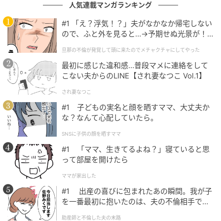
ウンサンは十分な休息期間を取りながら健康回復に集
人気連載マンガランキング
中してきました。その後の活動方向について、ウンサ
#1 「え？浮気！？」夫がなかなか帰宅しない
ン本人をはじめ、YOUNITEのメンバーおよび所属事務
ので、ふと外を見ると…→予期せぬ光景が！
所と長い時間をかけて深く議論を続けてきました。
｜旦那の不倫が発覚して頭に来たのでメチャ
旦那の不倫が発覚して頭に来たのでメチャクチャにしてやった
クチャにしてやった
その結果、相互に十分な議論と合意の末、YOUNITEは
最初に感じた違和感…普段マメに連絡をして
こない夫からのLINE【され妻なつこ Vol.1】
ウンサンを除く7人体制で活動を続けることを確定し、
ウンサンはソロアーティストとして新たな活動を準備
され妻なつこ
していくことを決定しました。
#1 子どもの実名と顔を晒すママ、大丈夫か
な？なんて心配していたら。
今後、それぞれの場所で新たな道を歩むことになる
SNSに子供の顔を晒すママ
YOUNITEの7人のメンバーとウンサンに、変わらぬ愛
#1 「ママ、生きてるよね？」寝ていると思
と温かい応援をお願いいたします。
って部屋を開けたら
ありがとうございます。
ママが家出した
#1 出産の喜びに包まれたあの瞬間。我が子
(記事提供＝OSEN）
を一番最初に抱いたのは、夫の不倫相手でし
た。
助産師と不倫した夫の末路