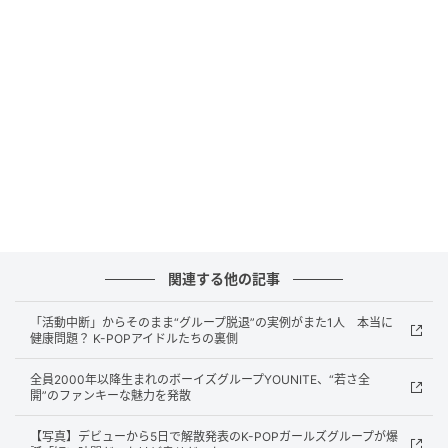
（写真提供＝OSEN）ウンサン
また、「ウンサンはソロアーティストとして新たな活
動を準備していくことを決定した」とし、「今後、そ
れぞれの場所で新たな道を歩むことになるYOUNITEの
7人のメンバーとウンサンに、変わらぬ愛と温かい応援
関連する他の記事
をお願い申し上げる」と付け加えた。
「活動中断」からそのまま“グループ脱退”の実例がまた1人 本当に
健康問題？ K-POPアイドルたちの裏側
なお、ウンサンは2019年、オーディション番組
『PRODUCE X 101』に出演し、最終メンバーとしてX1
全員2000年以降生まれのボーイズグループYOUNITE、“若さ全
開”のファンキーな魅力を発散
でデビューを果たした。その後、ソロアーティストと
して活動し、2022年にYOUNITEとして再デビューし
【写真】デビューから5日で解散発表のK-POPガールズグループが爆