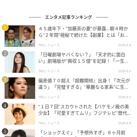
元記事で読む
次の記事
エンタメ記事ランキング
日本人メンバーも所属！パク・ジェボム設立A
４５歳年下・“加藤茶の妻”が暴露…朝４時か
OMG初のガールズグループ「Keyveatz」がデ
ら“２年間”極秘で続けた【副業】とは「お金
ビュー
を稼ぐのって大変」
TRILL ニュース
2026.8.6
の記事をもっとみる
「日曜劇場ヤバくない？」「天才的に面白
い」劇場版が“興収１５億”を記録！「一生言
い続ける」放送後も続く“切望の声”
TRILL ニュース
2026.8.5
偏差値７０超え『超難関校』出身！「次元が
違う」「完璧すぎる」“華麗なる家系”に生ま
れた【規格外の逸材】
TRILL ニュース
2026.8.5
“１日７回”スカウトされた【バケモノ級の美
少女】「可愛すぎてムリ」フジテレビ“歴代N
o.1作”で輝いた『美人女優』
TRILL ニュース
2026.8.6
「ショックえぐ」「予想外すぎ」８ヶ月前