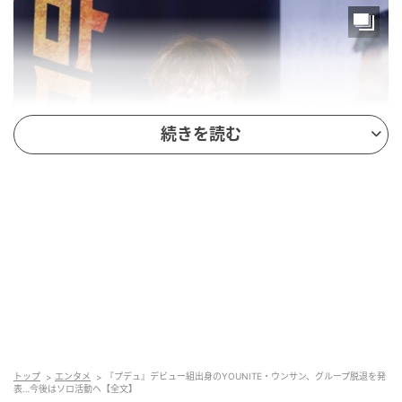
続きを読む
トップ
エンタメ
『プデュ』デビュー組出身のYOUNITE・ウンサン、グループ脱退を発
表…今後はソロ活動へ【全文】