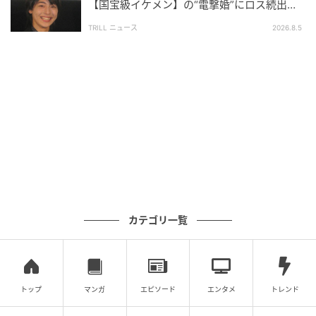
【国宝級イケメン】の“電撃婚”にロス続出！
興収“９５億超え”シリーズで輝いた逸材
TRILL ニュース
2026.8.5
カテゴリ一覧
トップ
マンガ
エピソード
エンタメ
トレンド