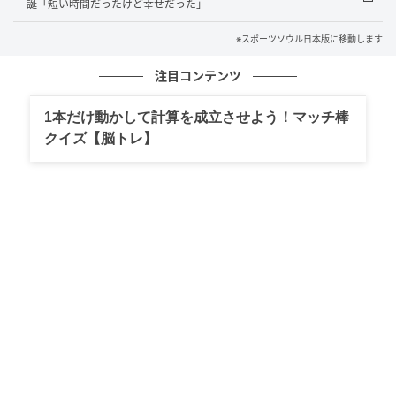
た。
誕「短い時間だったけど幸せだった」
※スポーツソウル日本版に移動します
しかしウンサンは昨年5月から継続的なコンディション
不良により活動を中断しており、先月のYOUNITEの
注目コンテンツ
8thミニアルバム『INYUN Part.1』の活動にも参加し
ていなかった。
1本だけ動かして計算を成立させよう！マッチ棒
クイズ【脳トレ】
所属事務所BRANDNEW MUSICの告知全文は以下の通
り。
◇
こんにちは。BRANDNEW MUSICです。
まず、YOUNITEメンバーのウンサンの健康回復を最優
先に考え、長期間の休息を応援し、待ってくださった
ファンの皆さんに心より感謝申し上げます。