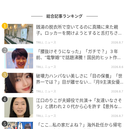
総合記事ランキング
銭湯の脱衣所で空いてるのに真隣に来た親
子。ロッカーを開けようとすると舌打ちさ
れ…→直後、娘の放った“純粋な一言”に「心の
TRILL ニュース
2026.8.7
中で拍手」
「腰抜けそうになった」「ガチで？」３年
前、“電撃婚”で話題沸騰！国民的ヒット作
『逃げ恥』で異彩放った【国宝級イケメン】
TRILL ニュース
2026.8.6
破壊力ハンパない美しさに「目の保養」「世
界一では？」目が離せない…『月9主演女優
（34歳）』“極上”美ショットがすごい
TRILL ニュース
2026.8.7
江口のりこが夫婦役で共演→「友達いなさそ
う」と誘われ２０代から心を許す【意外な親
友芸人】とは？
TRILL ニュース
2026.8.7
「ここ…私の家だよね？」海外赴任から帰宅