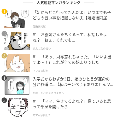
人気連載マンガランキング
の記事をもっとみる
「朝からどこ行ってたんだよ」いつまでも子
どもの習い事を把握しない夫【離婚後同居 Vo
l.1】
離婚後同居
#1 お義姉さんたちくるって、私話したよ
ね？ ねぇ、それでも…
ぜんぶ私のせい
#1 「あっ、財布忘れちゃった」「いいよ出
すよ〜！」これが全ての始まりでした
ママ友の財布
入学式からわずか3日、娘のひと言が運命の
分かれ道に…【私はモンペじゃありません Vo
l.1】
私はモンペじゃありません
#1 「ママ、生きてるよね？」寝ていると思
って部屋を開けたら
ママが家出した