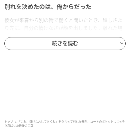
別れを決めたのは、俺からだった
彼女が来春から別の街で働くと聞いたとき、嬉しさよ
り先に、自分の情けなさが顔を出しました。離れた場
所で彼女を繋ぎ止める自信が、俺にはなかったので
す。それでも、俺に気をつかって話を進められずにい
続きを読む
る彼女を見て、それだけは避けたいと思いました。だ
から「もう、別れよう」と先に口にしたのは、俺のほ
うでした。
本当の理由は、言えなかった
理由を聞かれても、俺は本当のことを言えませんでし
た。代わりに「向こうで、頑張ってきてほしい」とだ
け伝えました。応援している、その気持ちに嘘はあり
ません。ただ、引き止めたい本音まで一緒に飲み込ん
トップ
「これ、掛けなおしておくね」そう言って別れた俺が、コートのポケットにこっそ
り忍ばせた最後の言葉