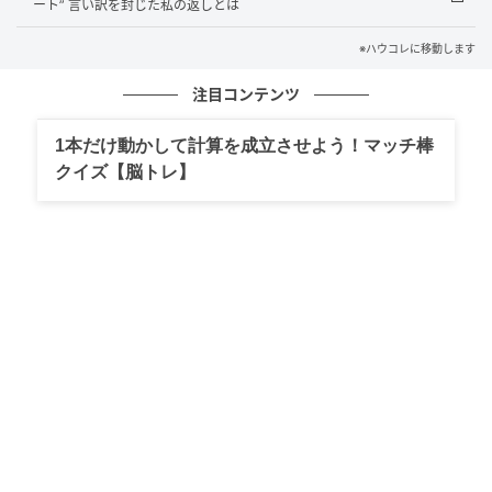
ート” 言い訳を封じた私の返しとは
だ俺に言える言葉は、たぶんそれだけです。
※ハウコレに移動します
（20代男性・会社員）
注目コンテンツ
本記事は、読者アンケートに寄せられた実体験をもと
1本だけ動かして計算を成立させよう！マッチ棒
にした本人視点の記事を参考に、相手側の心情を想定
クイズ【脳トレ】
して制作しています。実際の相手本人への取材ではな
く、編集部による解釈を含みます。
（ハウコレ編集部）
元記事で読む
次の記事
「今日は仕事で会えない」と嘘をついた俺が
→花屋で花束を選んでいた、その理由