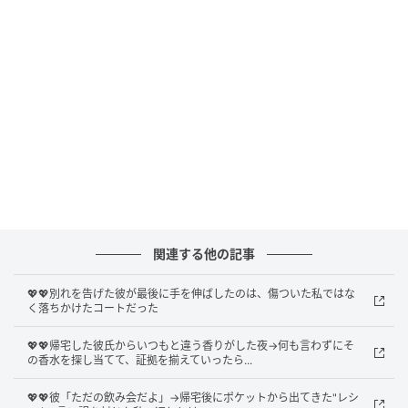
だことは、今も彼女に申し訳なく思っています。
コートだけは、掛け直したかった
あの日、コートを掛けなおしながら、ポケットに小さ
く折った紙を滑り込ませました。本当のことは言えな
いぶん、せめて書いた言葉だけは渡したかったので
す。口にできたのは「これ、掛けなおしておくね」、
ただそれだけでした。
関連する他の記事
そして...
💖💖別れを告げた彼が最後に手を伸ばしたのは、傷ついた私ではな
あの紙に書いたのは「向こうで、無理だけはしない
く落ちかけたコートだった
で」という、ありふれた一文です。彼女が見つけたか
💖💖帰宅した彼氏からいつもと違う香りがした夜→何も言わずにそ
どうかは、今も分かりません。それでも、コートのポ
の香水を探し当てて、証拠を揃えていったら...
ケットだけは、俺が彼女のそばにいられる最後の場所
だと思ったのです。届いていますように。別れを選ん
💖💖彼「ただの飲み会だよ」→帰宅後にポケットから出てきた"レシ