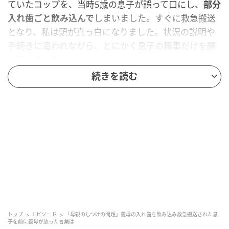
ていたコップを、当時5歳の息子が誤って口にし、
部分
入れ歯ごと飲み込んで
しまいました。すぐに救急搬送
となり、私は頭が真っ白になりました。状況の説明や
手続きに追われながら、とにかく息子の無事だけを願
っていました。
続きを読む
義母の言葉に、心がついていかなかった
義母は謝ってはいましたが、同時に
「私のしつけのせ
い」と受け取れるような言葉
もありました。私として
は、責め合うより先に、まず息子の状態を落ち着いて
見守りたかったので、そのひと言が強く刺さりまし
た。息子は治療が必要になり、私は不安と緊張の中で
気持ちを保つだけで精一杯でした。
トップ
エピソード
「母親のしつけの問題」義母の入れ歯を飲み込み救急搬送された息
私が決めた、これからの関わり方
子を前に義母が放った言葉は