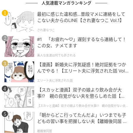
人気連載マンガランキング
ベビーカレンダー
ベビーカレンダーは妊娠・出産・育児の情報サイト
最初に感じた違和感…普段マメに連絡をして
です。みんなのクチコミや体験談から産婦人科検
こない夫からのLINE【され妻なつこ Vol.1】
索、おでかけ情報、離乳食レシピまで。月間利用者1
000万人以上。
され妻なつこ
#1 「お疲れ〜♡」遅刻するなら連絡して！
作品をもっとみる
この女、ナメてます
美人な友達は何でも許される
の記事をもっとみる
【漫画】新婚夫に浮気疑惑！絶対証拠をつか
んでやる！【エリート夫に浮気された話 Vol.
1】
エリート夫に浮気された話
【スカッと漫画】双子の娘より飲み会が大
事!? 親の自覚がない夫を懲らしめた話【第1
話】
【スカッと漫画】双子の娘より飲み会が大事!? 親の自覚がない夫を
懲らしめた話
「朝からどこ行ってたんだよ」いつまでも子
どもの習い事を把握しない夫【離婚後同居 Vo
l.1】
離婚後同居