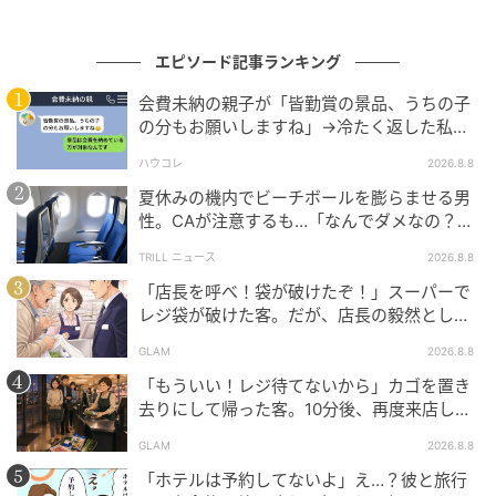
エピソード記事ランキング
会費未納の親子が「皆勤賞の景品、うちの子
の分もお願いしますね」→冷たく返した私が
翌日謝った理由
ハウコレ
2026.8.8
夏休みの機内でビーチボールを膨らませる男
性。CAが注意するも…「なんでダメなの？」
→直後、男性を一喝した人物とは？
TRILL ニュース
2026.8.8
「店長を呼べ！袋が破けたぞ！」スーパーで
レジ袋が破けた客。だが、店長の毅然とした
態度に空気が一変
GLAM
2026.8.8
「もういい！レジ待てないから」カゴを置き
去りにして帰った客。10分後、再度来店した
客に告げた店員の一言
GLAM
2026.8.8
「ホテルは予約してないよ」え…？彼と旅行