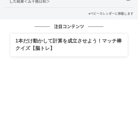
した結果＜五十路日和＞
体的な対策を積み重ねることが大切だと思いました。
※ベビーカレンダーに移動します
※記事の内容は公開当時の情報であり、現在と異なる
場合があります。記事の内容は個人の感想です。
注目コンテンツ
著者：保知小千／50代女性・パート
1本だけ動かして計算を成立させよう！マッチ棒
クイズ【脳トレ】
イラスト：アゲちゃん
※ベビーカレンダーが独自に実施したアンケートで集
めた読者様の体験談をもとに記事化しています（回答
時期：2026年3月）
ベビーカレンダー／ウーマンカレンダー編集室
元記事で読む
クリエイター情報