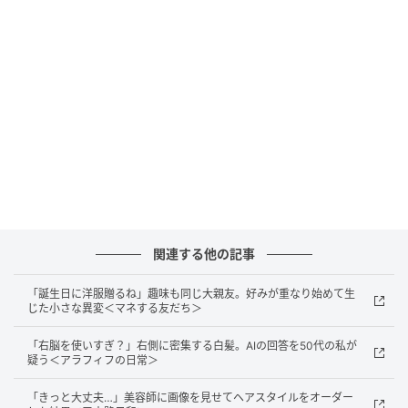
息子の状態が落ち着いてから、私は夫と「義実家でど
う過ごすか」を改めて話し合いました。子どもの手が
届く場所には口に入る物を置かないこと、使った物は
決まった場所に戻すことなど、家の中で守りたいルー
ルを具体的に決めて共有しました。義実家に行くとき
も、こちらができる準備はしておこうと気持ちを切り
替えました。
まとめ
関連する他の記事
思いがけない事故は、誰にでも起こり得ると感じまし
「誕生日に洋服贈るね」趣味も同じ大親友。好みが重なり始めて生
じた小さな異変＜マネする友だち＞
た。だからこそ私たちは、子どもの安全を守ることを
最優先にし、義実家でも安心して過ごせるようにルー
「右脳を使いすぎ？」右側に密集する白髪。AIの回答を50代の私が
疑う＜アラフィフの日常＞
ルを決めて共有していきたいです。気持ちの問題だけ
で終わらせず、危ない物の置き方や片付け方など、具
「きっと大丈夫…」美容師に画像を見せてヘアスタイルをオーダー