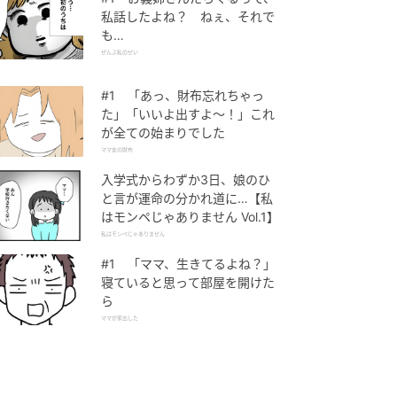
私話したよね？ ねぇ、それで
も…
ぜんぶ私のせい
#1 「あっ、財布忘れちゃっ
た」「いいよ出すよ〜！」これ
が全ての始まりでした
ママ友の財布
入学式からわずか3日、娘のひ
と言が運命の分かれ道に…【私
はモンペじゃありません Vol.1】
私はモンペじゃありません
#1 「ママ、生きてるよね？」
寝ていると思って部屋を開けた
ら
ママが家出した