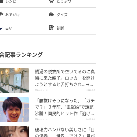
レシピ
どうぶつ
おでかけ
クイズ
占い
診断
合記事ランキング
銭湯の脱衣所で空いてるのに真
隣に来た親子。ロッカーを開け
ようとすると舌打ちされ…→直
後、娘の放った“純粋な一言”に
TRILL ニュース
2026.8.7
「心の中で拍手」
「腰抜けそうになった」「ガチ
で？」３年前、“電撃婚”で話題
沸騰！国民的ヒット作『逃げ
恥』で異彩放った【国宝級イケ
TRILL ニュース
2026.8.6
メン】
破壊力ハンパない美しさに「目
の保養」「世界一では？」目が