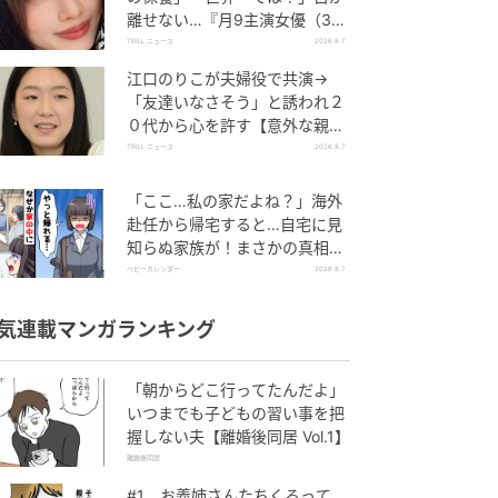
離せない…『月9主演女優（34
歳）』“極上”美ショットがすご
TRILL ニュース
2026.8.7
い
江口のりこが夫婦役で共演→
「友達いなさそう」と誘われ２
０代から心を許す【意外な親友
芸人】とは？
TRILL ニュース
2026.8.7
「ここ…私の家だよね？」海外
赴任から帰宅すると…自宅に見
知らぬ家族が！まさかの真相と
は！？
ベビーカレンダー
2026.8.7
気連載マンガランキング
「朝からどこ行ってたんだよ」
いつまでも子どもの習い事を把
握しない夫【離婚後同居 Vol.1】
離婚後同居
#1 お義姉さんたちくるって、