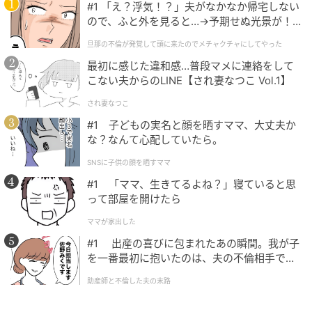
テークバックで1（イチッ）、フォローで2（ニッ）と
#1 「え？浮気！？」夫がなかなか帰宅しない
いうリズムで打つとインパクトがゆるまず正確に打て
ので、ふと外を見ると…→予期せぬ光景が！
｜旦那の不倫が発覚して頭に来たのでメチャ
ます（永嶋）
旦那の不倫が発覚して頭に来たのでメチャクチャにしてやった
クチャにしてやった
最初に感じた違和感…普段マメに連絡をして
こない夫からのLINE【され妻なつこ Vol.1】
され妻なつこ
#1 子どもの実名と顔を晒すママ、大丈夫か
な？なんて心配していたら。
SNSに子供の顔を晒すママ
#1 「ママ、生きてるよね？」寝ていると思
って部屋を開けたら
ママが家出した
#1 出産の喜びに包まれたあの瞬間。我が子
を一番最初に抱いたのは、夫の不倫相手でし
た。
助産師と不倫した夫の末路