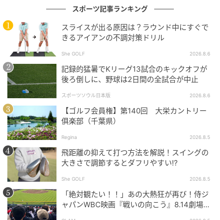
スポーツ記事ランキング
スライスが出る原因は？ラウンド中にすぐで
きるアイアンの不調対策ドリル
She GOLF
2026.8.6
記録的猛暑でKリーグ13試合のキックオフが
後ろ倒しに、野球は2日間の全試合が中止
She GOLF【シーゴルフ】
スポーツソウル日本版
2026.8.6
決めた振り幅のなかでリズムよく打ちましょう！
【ゴルフ会員権】第140回 大栄カントリー
俱楽部（千葉県）
GOOD!
Regina
2026.8.5
飛距離の抑えて打つ方法を解説！スイングの
フォローをしっかり出す
大きさで調節するとダフリやすい⁉
She GOLF
2026.8.5
「絶対観たい！！」あの大熱狂が再び！侍ジ
ャパンWBC映画『戦いの向こう』8.14劇場公
開！