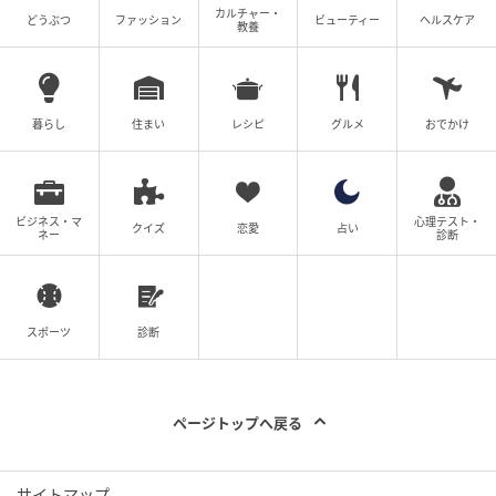
カルチャー・
どうぶつ
ファッション
ビューティー
ヘルスケア
教養
She GOLF【シーゴルフ】
インパクトをストロークの通過点と考え、イメージし
暮らし
住まい
レシピ
グルメ
おでかけ
たパットのラインに向けてヘッドを出すことが大事
これはNG
ビジネス・マ
心理テスト・
クイズ
恋愛
占い
ネー
診断
頭が動くのがミスの原因
スポーツ
診断
ページトップへ戻る
サイトマップ