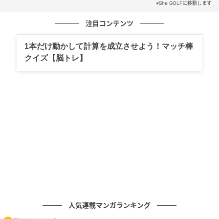
※She GOLFに移動します
目線をカップに向けるときは、右目が下になるように
頭を回して前傾姿勢をキープする
注目コンテンツ
1本だけ動かして計算を成立させよう！マッチ棒
クイズ【脳トレ】
She GOLF【シーゴルフ】
人気連載マンガランキング