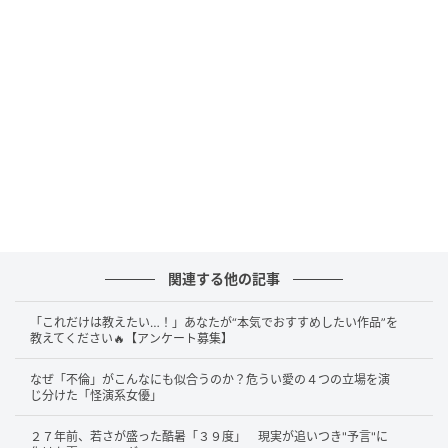
やプロデュース業へ向かうなか、たかなしさんが選ん
だ「書く仕事」への転身は、一見すると大きな方向転
換に思えます。しかし、そこには一貫した「表現への
渇望」がありました。かつて身体や表情で表現してい
た熱量を、今度はキーボードを叩く指先に集中させ
る。過去の経歴を隠すことも、逆に過剰に切り売りす
ることもなく、自らの「唯一無二の視点」として文章
に落とし込む彼女のスタイルは、瞬く間にメディア業
界で注目を集めることとなります。
関連する他の記事
ゲームシナリオと社会派コラムを書き分ける圧
「これだけは教えたい…！」あなたが“本気でおすすめしたい作品”を
倒的な筆力
教えてください🔥【アンケート募集】
なぜ「不倫」がこんなにも似合うのか？危うい愛の４つの立場を演
たかなしさんのクリエイターとしての最大の強みは、
じ分けた「怪演系女優」
ソーシャルゲーム会社で徹底的に磨き上げた「物語を
２７年前、若さが盛った酷暑「３９度」 現実が追いつき"予言"に