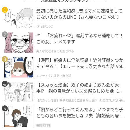
どの記事にも共通しているのは、単なる感情論や一方
最初に感じた違和感…普段マメに連絡をして
的な批判ではなく、自らの経験をベースにしながら
こない夫からのLINE【され妻なつこ Vol.1】
も、驚くほど客観的かつ多角的に物事を見つめている
され妻なつこ
点です。この「当事者としての生々しさ」と「一歩引
#1 「お疲れ〜♡」遅刻するなら連絡して！
いた冷静な分析力」の共存こそが、読者に深い納得感
この女、ナメてます
を与えています。
美人な友達は何でも許される
【漫画】新婚夫に浮気疑惑！絶対証拠をつか
2026年、AI時代だからこそ価値を増す「泥臭
んでやる！【エリート夫に浮気された話 Vol.
1】
い人間の言葉」
エリート夫に浮気された話
【スカッと漫画】双子の娘より飲み会が大
2026年現在、ライターという職業は大きなパラダイム
事!? 親の自覚がない夫を懲らしめた話【第1
話】
シフトを迎えています。AIが瞬時に綺麗な文章を生成
【スカッと漫画】双子の娘より飲み会が大事!? 親の自覚がない夫を
懲らしめた話
できるようになった時代において、ありきたりなコラ
「朝からどこ行ってたんだよ」いつまでも子
ムや表面的なまとめ記事はその価値を失いつつありま
どもの習い事を把握しない夫【離婚後同居 Vo
す。
l.1】
離婚後同居