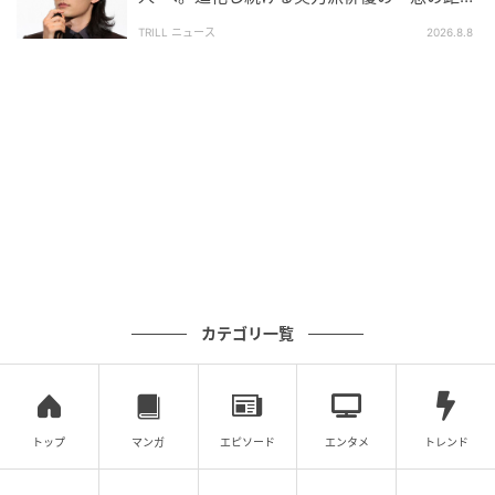
にとっても大きな刺激となっています。
離」
TRILL ニュース
2026.8.8
過去を強みに変え、独自の地平を切り開く表
現者の未来
2026年現在、たかなし亜妖さんは「元セクシー女優の
ライター」という枠組みを完全に超越した、一人の自
立した言葉のスペシャリストとしての輪郭を確固たる
ものにしています。
人生のライフステージにおいて、どのような過去を歩
カテゴリ一覧
んできたとしても、それをどう解釈し、どう現在の価
値へと昇華させるかは自分次第である――。彼女のし
なやかでタフなキャリアの築き方は、多様な働き方や
トップ
マンガ
エピソード
エンタメ
トレンド
生き方を模索する現代社会において、非常に現代的で
美しいロールモデルとなっています。