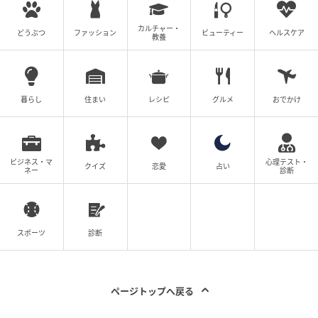
固定観念にとらわれず、自身の経験を最大の武器に変
カルチャー・
どうぶつ
ファッション
ビューティー
ヘルスケア
教養
えて新たな文章を紡ぎ続けるたかなしさん。2026年の
激動の時代にあって、彼女が次にどのようなテーマを
抉り出し、私たちの視界を広げてくれるのか。そのペ
ンが描く未来には、これからも熱い視線が注がれ続け
暮らし
住まい
レシピ
グルメ
おでかけ
るはずです。
ビジネス・マ
心理テスト・
クイズ
恋愛
占い
※記事は執筆時点の情報です
ネー
診断
次の記事
#1 子どもの実名と顔を晒すママ、大丈夫か
スポーツ
診断
な？なんて心配していたら。
ページトップへ戻る
の記事をもっとみる