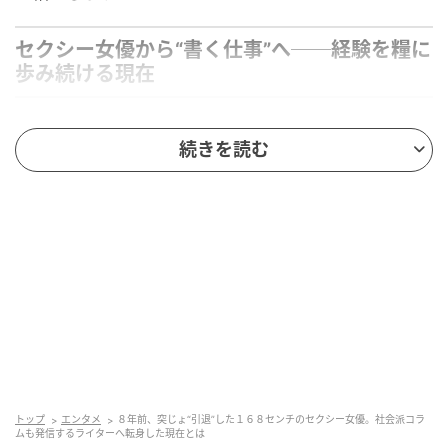
セクシー女優から“書く仕事”へ──経験を糧に
歩み続ける現在
2016年、セクシー女優としてデビューし、その親しみ
続きを読む
やすいキャラクターと身長168センチという抜群のス
タイルで多くの作品に出演したたかなし亜妖さん。出
演者としてカメラの前に立ち、多くのファンを魅了し
た彼女ですが、2018年の引退後に選んだ道は、華やか
な芸能界の延長線上にはありませんでした。
彼女が自らの意志で飛び込んだのは、自らの名前では
なく「言葉」そのもので勝負する、ゲームシナリオラ
イターおよびフリーライターという裏方の世界でし
た。
トップ
エンタメ
８年前、突じょ“引退”した１６８センチのセクシー女優。社会派コラ
ムも発信するライターへ転身した現在とは
多くのタレントが引退後にインフルエンサービジネス