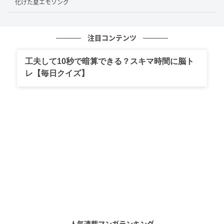
組み立てる力（プロット力）」と、現実社会を冷静に
化けた夏エモソング
見つめる「ジャーナリスティックな視点」のハイブリ
ッドにあります。
注目コンテンツ
彼女はゲームシナリオライターとして、キャラクター
工夫して10秒で暗算できる？スキマ時間に脳ト
の細やかな感情の揺らぎや壮大な世界観を緻密に描き
レ【毎日クイズ】
出す一方で、フリーライターとしては驚くほど鋭くリ
アルな社会派コラムを連発しています。
特に「日刊SPA!」などの大手Webメディアで2025年か
ら2026年現在にかけて執筆されている記事は、Yahoo!
ニュースに配信されるたびに大きな反響を呼んでいま
す。テーマは、ナイトワークの光と影、エンターテイ
ンメント業界の構造問題、さらにはSNS社会の歪み
や、2026年現在まさに議論の的となっている「生成AI
の普及がクリエイターに与えるリアルな影響」まで、
極めて多岐にわたります。
人気連載マンガランキング