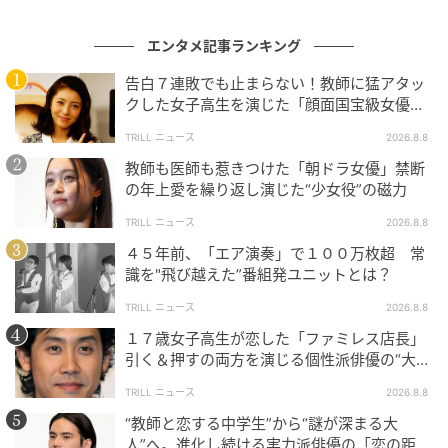
そうしたなかで、たかなし亜妖さんの文章がデイリー
スポーツなどの大手メディアでも取り上げられ、評価
エンタメ記事ランキング
を高め続けている理由は明確です。彼女の言葉には、
告白７連敗でも止まらない！教師に猛アタッ
AIには絶対に模倣できない「血の通った実体験」と
クした女子高生を演じた「顔面国宝級女優」
「泥臭い取材力」が宿っているからです。
の振れ幅
TRILL ニュース
2026.8.8
教師も医師も惹きつけた「朝ドラ女優」禁断
「経験があるからこそ、言葉の一つひとつに重みと説
の年上愛を繰り返し演じた“少女役”の磁力
得力がある」
TRILL ニュース
2026.8.8
「センセーショナルなテーマなのに、文章が冷静でロ
ジカルだからスッと頭に入ってくる」
４５年前、「エア演奏」で１００万枚超 常
識を"飛び越えた”番組発ユニットとは？
SNS上で飛び交うこうした評価は、彼女が単なる「元
TRILL ニュース
2026.8.8
タレントの知名度」ではなく、地道に積み重ねてきた
１７歳女子高生が恋した「ファミレス店長」
純粋な「文章力」によって、現在の地位を勝ち取った
引く＆押すの両方を演じる個性派俳優の“大人
の一線”
何よりの証拠です。現実の社会を鋭く抉るペンと、誰
TRILL ニュース
2026.8.8
かの心を救う2次元の物語を紡ぐペン。その両輪を軽や
“教師と恋する中学生”から“謎が深まる大
かに行き来する姿は、現代の多くのWebクリエイター
人”へ。進化し続ける実力派俳優の「恋の距