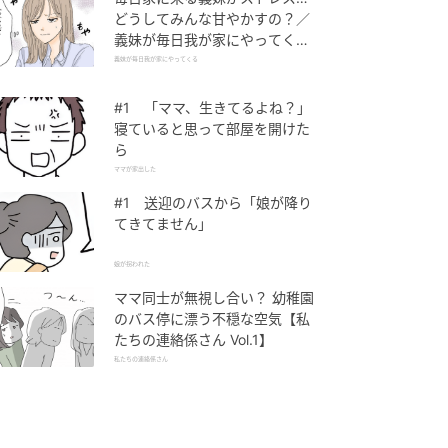
どうしてみんな甘やかすの？／
義妹が毎日我が家にやってくる
（1）【義父母がシンドイんで
義妹が毎日我が家にやってくる
す！ まんが】
#1 「ママ、生きてるよね？」
寝ていると思って部屋を開けた
ら
ママが家出した
#1 送迎のバスから「娘が降り
てきてません」
娘が拐われた
ママ同士が無視し合い？ 幼稚園
のバス停に漂う不穏な空気【私
たちの連絡係さん Vol.1】
私たちの連絡係さん