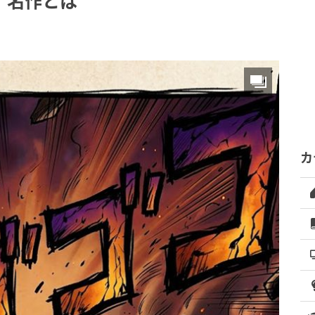
」名作とは
カ