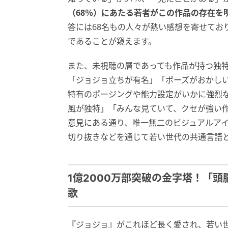
（68％）にあたる若者がこの作品の存在を
答には68名もの人々が熱い感想を寄せてお
であることが窺えます。
また、未視聴の層であっても作品が持つ独
「ジョジョ立ちが有名」「ポーズがおかし
特有のポージングや能力設定がいかに強烈
風が独特」「みんな見ていて、クセが強い
意見にある通り、唯一無二のビジュアルアイデ
切り抜きなどを通じて若い世代の共通言語
1億2000万部突破の金字塔！「
歌
『ジョジョ』がこれほど長く愛され、若い