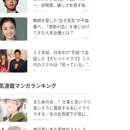
ー、研修医…優しさを隠す役が
似合うワケ
TRILL ニュース
2026.8.5
教師を愛した“女子高生”が不倫
妻へ…「禁断の恋」を演じ分け
てきた人気女優とは？
TRILL ニュース
2026.8.5
２２年前、日本中が“手話”で会
話した【大ヒットドラマ】１０
代の２５％は「知っている」“大
切な人を思い浮かべる”一曲
TRILL ニュース
2026.8.5
気連載マンガランキング
またあの女…？ 仕事と言いつつ
楽しそうに電話する夫にイライ
ラする／夫の女性部下が気にな
る（1）【夫婦の危機 まんが】
夫の女性部下が気になる
毎日家に来る義妹がストレス…