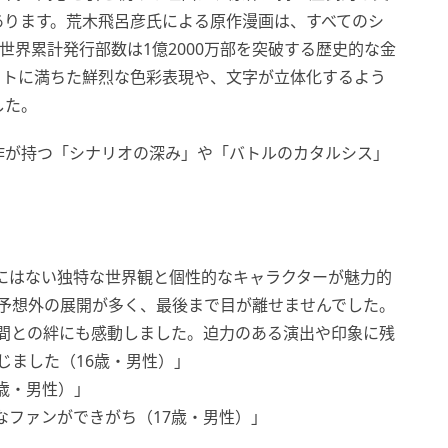
あります。荒木飛呂彦氏による原作漫画は、すべてのシ
世界累計発行部数は1億2000万部を突破する歴史的な金
クトに満ちた鮮烈な色彩表現や、文字が立体化するよう
した。
作が持つ「シナリオの深み」や「バトルのカタルシス」
にはない独特な世界観と個性的なキャラクターが魅力的
予想外の展開が多く、最後まで目が離せませんでした。
間との絆にも感動しました。迫力のある演出や印象に残
じました（16歳・男性）」
歳・男性）」
なファンができがち（17歳・男性）」