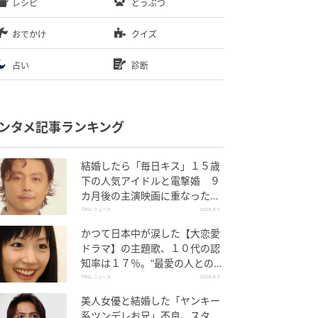
レシピ
どうぶつ
おでかけ
クイズ
占い
診断
ンタメ記事ランキング
結婚したら「毎日キス」１５歳
下の人気アイドルと電撃婚 ９
カ月後の主演映画に重なった生
き方
TRILL ニュース
2026.8.5
かつて日本中が涙した【大恋愛
ドラマ】の主題歌、１０代の認
知率は１７％。“最愛の人との別
れ”に寄り添う名曲
TRILL ニュース
2026.8.5
美人女優と結婚した「ヤンキー
系ツンデレお兄」不良、スタ