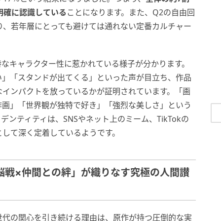
明確に認識している
ことになります。また、Q2の自由回
り、若年層にとっても避けては通れない定番カルチャー
特なキャラクター性に惹かれている様子が分かります。
い」「スタンドが出てくる」といった声が目立ち、作品
なインパクトを放っているかが証明されています。「画
作画」「世界観が独特で好き」「強烈な美しさ」という
ンティティは、SNSやネット上のミーム、TikTokの
として深く定着しているようです。
頭脳戦×仲間との絆」が織りなす究極の人間讃
世代の関心を引き続ける理由は、原作が持つ圧倒的な実