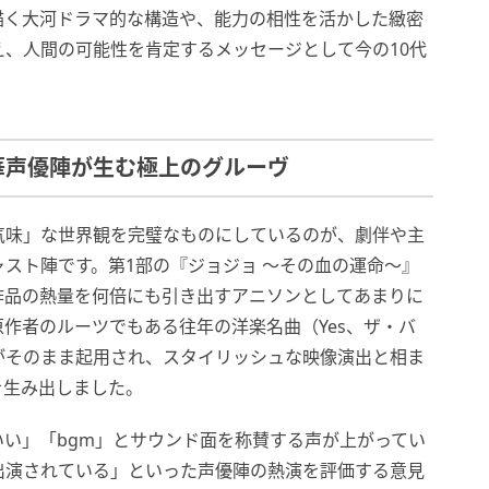
描く大河ドラマ的な構造や、能力の相性を活かした緻密
、人間の可能性を肯定するメッセージとして今の10代
華声優陣が生む極上のグルーヴ
気味」な世界観を完璧なものにしているのが、劇伴や主
スト陣です。第1部の『ジョジョ 〜その血の運命〜』
作品の熱量を何倍にも引き出すアニソンとしてあまりに
作者のルーツでもある往年の洋楽名曲（Yes、ザ・バ
enなど）がそのまま起用され、スタイリッシュな映像演出と相ま
を生み出しました。
い」「bgm」とサウンド面を称賛する声が上がってい
出演されている」といった声優陣の熱演を評価する意見