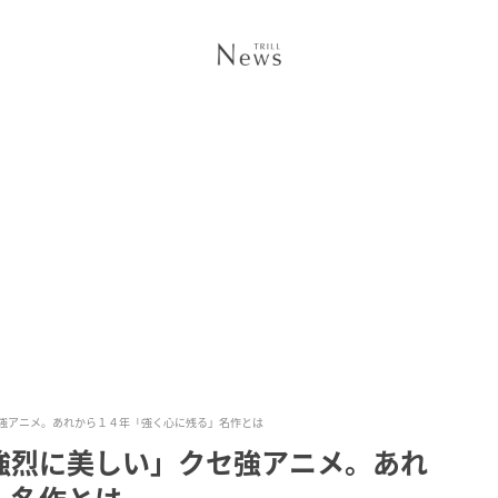
強アニメ。あれから１４年「強く心に残る」名作とは
強烈に美しい」クセ強アニメ。あれ