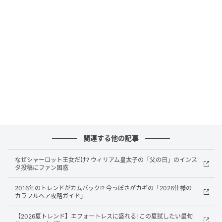
手入れがラクちんだから、夏にぴったりのヘアカッ
ト！ 仕上げに必要なのは、テクスチャライジングスプ
レーかヘアアイロンだけ。
もしボブにするか迷っている人がいるなら、顔まわり
にレイヤーを入れたあごラインのレングスは、これか
らの季節にぴったりな、エフォートレスなカットとし
ておすすめ！ 短すぎないからクリップで留めたりアッ
プスタイルにしたりもできるし、どんな髪質でもスタ
イリングが超簡単。
関連する他の記事
元記事で読む
なぜシャーロット王女だけ? ウィリアム皇太子の「父の日」のインス
タ投稿にファン困惑
次の記事
2016年のトレンドがカムバック!? 今っぽさがカギの「2026仕様の
マドンナ、伝記映画の予算を巡って映画会社
カラフルヘア攻略ガイド」
とバトルになっていた「私の人生を描くには
莫大な費用が必要」
【2026夏トレンド】エフォートレスに盛れる! この夏試したい最旬