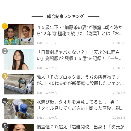
総合記事ランキング
４５歳年下・“加藤茶の妻”が暴露…朝４時か
ら“２年間”極秘で続けた【副業】とは「お金
を稼ぐのって大変」
TRILL ニュース
2026.8.6
「日曜劇場ヤバくない？」「天才的に面白
い」劇場版が“興収１５億”を記録！「一生言
い続ける」放送後も続く“切望の声”
TRILL ニュース
2026.8.5
隣人「そのブロック塀、うちの所有物です
が…」40代夫婦が新築庭に設置したフェン
ス、直後に迫られた"顛末"
TRILL ニュース
2026.8.6
水遊び後、タオルを用意してると… 男子
「タオル貸してください」断った直後、親が
大声で放った一言に絶句
TRILL ニュース
2026.8.6
偏差値７０超え『超難関校』出身！「次元が