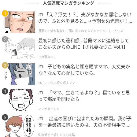
人気連載マンガランキング
#1 「え？浮気！？」夫がなかなか帰宅しない
ので、ふと外を見ると…→予期せぬ光景が！
｜旦那の不倫が発覚して頭に来たのでメチャ
旦那の不倫が発覚して頭に来たのでメチャクチャにしてやった
クチャにしてやった
最初に感じた違和感…普段マメに連絡をして
こない夫からのLINE【され妻なつこ Vol.1】
され妻なつこ
#1 子どもの実名と顔を晒すママ、大丈夫か
な？なんて心配していたら。
SNSに子供の顔を晒すママ
#1 「ママ、生きてるよね？」寝ていると思
って部屋を開けたら
ママが家出した
#1 出産の喜びに包まれたあの瞬間。我が子
を一番最初に抱いたのは、夫の不倫相手でし
た。
助産師と不倫した夫の末路