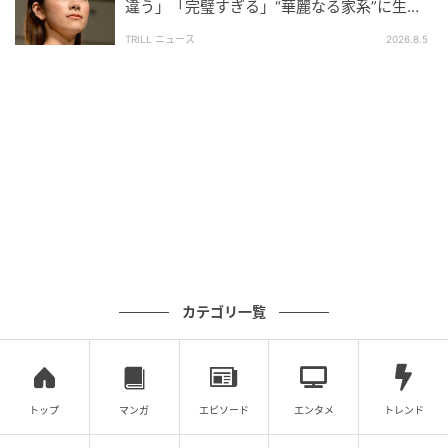
違う」「完璧すぎる」“華麗なる家系”に生ま
れた【規格外の逸材】
TRILL ニュース
2026.8.5
カテゴリ一覧
トップ
マンガ
エピソード
エンタメ
トレンド