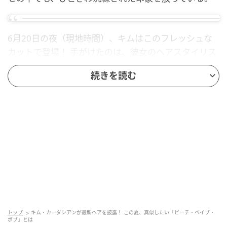
6月20日の夜（現地時間）、キムはこのフレッシュな
カットで登場！ 手がけたのは、彼女のヘアスタイリス
トであるイギー・ロサレス＝ジャクソン。彼はこの新
続きを読む
ルックのお披露目に「プラチナム・シーズン」とキャ
プションを添えている。リラクシーなムードを完成さ
せるため、キムはこの新ルックに「ドジャース」のキ
ャップをオン。エフォートレスなオフの日のスタイル
を思い切り楽しんでいた。
「ビーチ・ベイブ・ボブ」の全体的なルックは、プラ
チナブロンドのカラー、首にかかるくらいのレング
ス、そして毛先を外ハネにした無造作なウェーブが特
徴。太陽の光で自然にトーンアップし、潮風に吹かれ
てウェーブがかったような、まるで“1日中ビーチで過
トップ
キム・カーダシアンが最新ヘアを披露！ この夏、真似したい「ビーチ・ベイブ・
ボブ」とは
ごしたあと”のようなエフェクトを演出してくれる。お