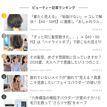
ビューティー記事ランキング
「重たく見える」「垢抜けない」→ コレで解
決！【40・50代】に激推し「おしゃれウル
フ」
fashion trend news
2026.8.6
出典：Instagram
「ずっと同じ髪型飽きた、、」→【40・50
代】は「ハイライトボブ」で即こなれ見え♡
ボブベースに低めのレイヤーを合わせて、くびれをつ
fashion trend news
2026.8.6
けたスタイル。@kitadani_koujiroさんは「多毛で広が
その髪型、めざす雰囲気に合っていますか？
ってヘアスタイルを楽しめていない方の参考になれ
2026夏、大人ヘアで意識したい３つのこと
ば」と紹介しています。毛先のふくらみを抑えなが
beauty news tokyo
2026.8.6
ら、キュッとメリハリのついた控えめなひし形を描い
崩れていないメイクが“崩れて”見える？真夏
ているのがポイント。ワンカールだけの簡単スタイリ
こそ見直したい“フェイスパウダー”の使い方
ングで、品よく決まりそうです。
beauty news tokyo
2026.8.6
‟六角構造の微粒子パウダー”が夏のテカリと
奥行き広がる前下がりライン
毛穴を救って‟さらツヤ肌”をキープ