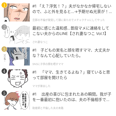
メリハリを生むくびれレイヤー
#1 「え？浮気！？」夫がなかなか帰宅しない
ので、ふと外を見ると…→予期せぬ光景が！
｜旦那の不倫が発覚して頭に来たのでメチャ
旦那の不倫が発覚して頭に来たのでメチャクチャにしてやった
クチャにしてやった
最初に感じた違和感…普段マメに連絡をして
こない夫からのLINE【され妻なつこ Vol.1】
され妻なつこ
#1 子どもの実名と顔を晒すママ、大丈夫か
な？なんて心配していたら。
SNSに子供の顔を晒すママ
#1 「ママ、生きてるよね？」寝ていると思
って部屋を開けたら
ママが家出した
#1 出産の喜びに包まれたあの瞬間。我が子
を一番最初に抱いたのは、夫の不倫相手でし
た。
助産師と不倫した夫の末路