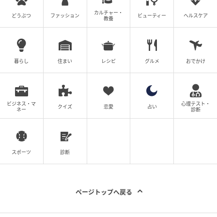
カルチャー・
どうぶつ
ファッション
ビューティー
ヘルスケア
教養
出典：Instagram
暮らし
住まい
レシピ
グルメ
おでかけ
髪の細さやボリュームのなさをカバーしてくれるの
が、奥行きがあるように見える前下がりショート。毛
先をスッキリまとめつつ、顔の余白が隠れるようにフ
ビジネス・マ
心理テスト・
クイズ
恋愛
占い
ネー
診断
ェイスラインに沿う長さをキープしているので、若々
しいイメージに繋がりそう。束感をつけると、こなれ
た雰囲気に仕上がります。
スポーツ
診断
※本文中の画像は投稿主様より掲載許諾をいただいて
います。
※こちらの記事では@kzs_hair様、@tidi_yuki様、
ページトップへ戻る
@kitadani_koujiro様、@urano_kazuyuki様の