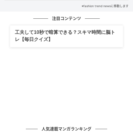
※fashion trend newsに移動します
注目コンテンツ
工夫して10秒で暗算できる？スキマ時間に脳ト
レ【毎日クイズ】
出典：Instagram
ボブのなかでも今季の主流は、首がすらっと見える短
いレングス。そのシャープな切り口は、凛々しく洗練
された都会的な美を連想させます。対照的に、顔まわ
りには柔らかいニュアンスをバランスよくプラス。カ
ラーはトレンドとして支持を集めている暖色系ブラウ
ンを選べば、若々しくはつらつとした印象に仕上がり
そうです。
人気連載マンガランキング