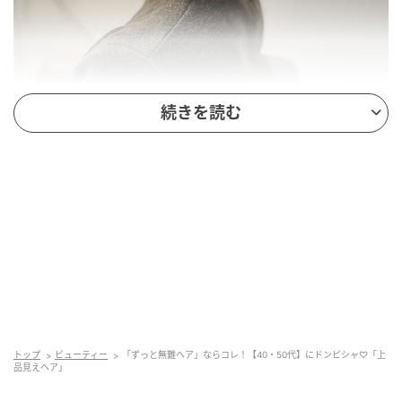
続きを読む
出典：Instagram
ショートボブが人気の今年、同じく注目されるレイヤ
ーをふんだんに入れれば、ふっくらエアリーなボリュ
ーム感を演出できます。短くカットしすぎずとも軽さ
で持ち上がりやすいので、表面には長さを残して後頭
部に女性らしい丸みをつけると◎ 顔まわりは前から後
ろへ流れるように動きをつけると、曲線が与える華や
かな雰囲気も楽しめます。
トップ
ビューティー
「ずっと無難ヘア」ならコレ！【40・50代】にドンピシャ♡「上
品見えヘア」