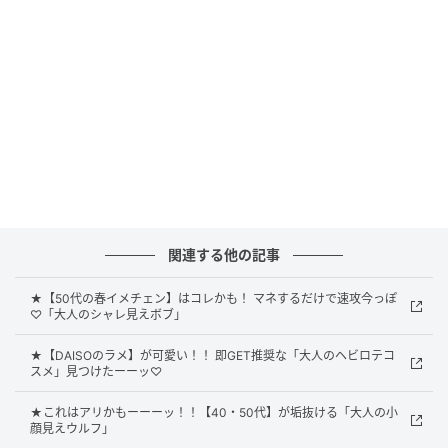
凛々しくまとめるトレンドカラー
関連する他の記事
★【50代の春イメチェン】はコレかも！ マネするだけで速攻今っぽ
♡「大人のシャレ見えボブ」
★【DAISOのラメ】が可愛い！！ 即GET推奨な「大人のヘビロテコ
スメ」見つけたーーッ♡
★これはアリかもーーーッ！！【40・50代】が垢抜ける「大人の小
顔見えウルフ」