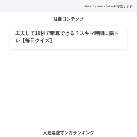
今っぽく見せたい時は、毛先の質感も重要です。重た
※beauty news tokyoに移動します
いオイルで束感を作るより、軽めのミルクやバームで
やわらかさを残す方が、自然な抜け感が出やすくなり
注目コンテンツ
ます。
工夫して10秒で暗算できる？スキマ時間に脳ト
レ【毎日クイズ】
“きれいに巻く”はもう古い？今っぽい40代・50代ヘアは「毛先」が鍵
人気連載マンガランキング