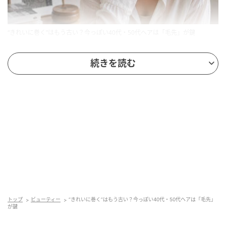
“きれいに巻く”はもう古い？今っぽい40代・50代ヘアは「毛先」が鍵
特に最近は、軽さや抜け感を意識したヘアが主流。毛
続きを読む
先まで均一に整えすぎると、少し前のヘアスタイルに
見えてしまうことがあります。
「少し動く毛先」が今っぽい
今季は、毛先を完全に揃えるより、“少し逃がす”くらい
がちょうどいいバランス。軽く外に流れる程度の動き
や、やわらかく揺れる毛先を残すことで、今っぽい空
気感が出やすいのです。
トップ
ビューティー
“きれいに巻く”はもう古い？今っぽい40代・50代ヘアは「毛先」
が鍵