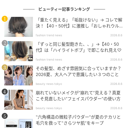
の記事をもっとみる
ビューティー記事ランキング
「重たく見える」「垢抜けない」→ コレで解
決！【40・50代】に激推し「おしゃれウル
フ」
fashion trend news
2026.8.6
「ずっと同じ髪型飽きた、、」→【40・50
代】は「ハイライトボブ」で即こなれ見え♡
fashion trend news
2026.8.6
その髪型、めざす雰囲気に合っていますか？
2026夏、大人ヘアで意識したい３つのこと
beauty news tokyo
2026.8.6
崩れていないメイクが“崩れて”見える？真夏
こそ見直したい“フェイスパウダー”の使い方
beauty news tokyo
2026.8.6
‟六角構造の微粒子パウダー”が夏のテカリと
毛穴を救って‟さらツヤ肌”をキープ