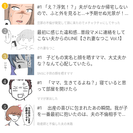
ツヤを足しすぎず、“空気を含んだような質感”を意識
#1 「え？浮気！？」夫がなかなか帰宅しない
するだけでも、髪全体の印象は変わるのです。
ので、ふと外を見ると…→予期せぬ光景が！
｜旦那の不倫が発覚して頭に来たのでメチャ
旦那の不倫が発覚して頭に来たのでメチャクチャにしてやった
クチャにしてやった
2026年春夏の大人ヘアは、“きれいに巻く”より“自然に
最初に感じた違和感…普段マメに連絡をして
動かす”がキーワード。まずは毛先を整えすぎていない
こない夫からのLINE【され妻なつこ Vol.1】
か、見直すことから始めてみてはいかがでしょうか。
され妻なつこ
＜取材・文：beauty news tokyo編集部＞ ※画像は生
#1 子どもの実名と顔を晒すママ、大丈夫か
成AIで作成しています ※本記事は美容師によるヘアデ
な？なんて心配していたら。
ザインやスタイリングに関する一般的な知見をもと
に、編集部が構成しています
SNSに子供の顔を晒すママ
#1 「ママ、生きてるよね？」寝ていると思
元記事で読む
って部屋を開けたら
ママが家出した
次の記事
#1 出産の喜びに包まれたあの瞬間。我が子
厚塗り感なしで“つるんと艶肌”。大人メイク
を一番最初に抱いたのは、夫の不倫相手でし
にハマる【セザンヌ】新色レビュー
た。
助産師と不倫した夫の末路