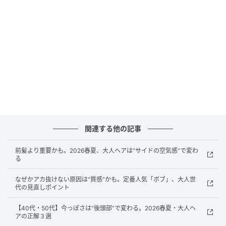
“きれいに巻く”はもう古い？今っぽい40代・50代ヘアは「毛先」が鍵
関連する他の記事
大切なのは、“巻いた感”を出しすぎないこと。自然に
前髪より重要かも。2026春夏、大人ヘアは“サイドの空気感”で変わ
動いて見えるくらいが、大人世代にはちょうどいい軽
る
さにつながります。
なぜかアカ抜けない原因は“質感”かも。定番人気「ボブ」、大人世
代の見直しポイント
「質感」で軽さを作る
【40代・50代】今っぽさは“後頭部”で変わる。2026春夏・大人ヘ
アの正解３選