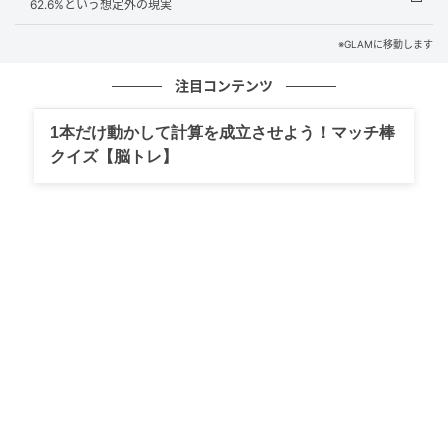
62.6%という想定外の現実
達することもあります。
※GLAMに移動します
これは、厳しい寒さが長く続くほど凍結が進み、氷が
注目コンテンツ
分厚くなるからです。
1本だけ動かして計算を成立させよう！マッチ棒
「さむい＝氷があつくなる」という関係は、実は私た
クイズ【脳トレ】
ちの身近にある自然現象のひとつなのです。
参考：北海道立総合研究機構「
凍る湖と凍らない湖
」
まとめ
「さむくなればなるほどあつくなるもの」の正解は、
漢字の思い込みを突いた「氷（厚くなる）」でした。
「あつい＝熱い」と頭が凝り固まっていると、身近な