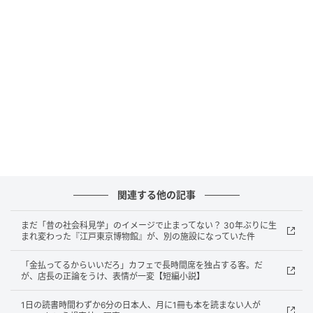
る」のことです。
さむくなればなるほど、氷は「厚く」なっていくので
す。
なぜ、さむいほど氷は「あつく」なるのか
池や湖の水面が凍るのは、気温が0℃を下回ったときで
す。
関連する他の記事
気温が低ければ低いほど、水面から熱が奪われるスピ
ードが速くなり、凍結がどんどん進んでいきます。
まだ「昔の社会科見学」のイメージで止まってない？ 30年ぶりに生
まれ変わった『江戸東京博物館』が、別の施設になっていた件
その結果、気温が低い日が続くほど、氷の層は着実に
「金払ってるからいいだろ」カフェで長時間席を独占する客。だ
厚みを増していきます。
が、店長の正論をうけ、表情が一変【短編小説】
真冬の北海道や東北では、湖の氷が数十センチにまで
1日の読書時間わずか6分の日本人、月に1冊も本を読まない人が