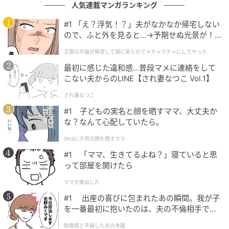
自然現象である「氷の凍結」になかなか結びつかな
人気連載マンガランキング
い、秀逸な問題です。
#1 「え？浮気！？」夫がなかなか帰宅しない
ので、ふと外を見ると…→予期せぬ光景が！
こうした言葉の罠を見破る頭の体操は、脳を柔らかく
｜旦那の不倫が発覚して頭に来たのでメチャ
旦那の不倫が発覚して頭に来たのでメチャクチャにしてやった
ほぐす絶好のチャンス。
クチャにしてやった
最初に感じた違和感…普段マメに連絡をして
こない夫からのLINE【され妻なつこ Vol.1】
正解にたどり着けなかった方も、思わず「なるほ
ど！」とスッキリできたなら、頭がしっかり活性化し
され妻なつこ
た証拠ですよ。
#1 子どもの実名と顔を晒すママ、大丈夫か
な？なんて心配していたら。
元記事で読む
SNSに子供の顔を晒すママ
#1 「ママ、生きてるよね？」寝ていると思
次の記事
って部屋を開けたら
【頭の体操】「鱪」なんと読む？ヒントは
ママが家出した
「し〇〇」…魚へんに「暑い」と書く、これ
#1 出産の喜びに包まれたあの瞬間。我が子
からの季節にぴったりのあの魚
を一番最初に抱いたのは、夫の不倫相手でし
た。
の記事をもっとみる
助産師と不倫した夫の末路