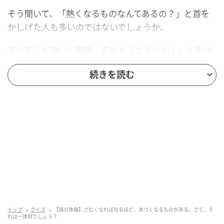
そう聞いて、「熱くなるものなんてあるの？」と首を
かしげた人も多いのではないでしょうか。
実は答えを聞いた瞬間、思わず「なるほど！」と声が
出てしまう問題です。
続きを読む
あなたはこのひらがなの罠を見破ることができました
か？
気になる正解は…？
正解は「氷（こおり）」
です。
「あつくなる」と読んで「熱くなる？氷が？」と思っ
た方、まんまと引っかかってしまいました。
トップ
クイズ
【頭の体操】さむくなればなるほど、あつくなるものがある。さて、そ
れは一体何でしょう？
「あつくなる」は「熱くなる」ではなく、「厚くな