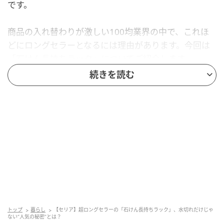
です。
商品の入れ替わりが激しい100均業界の中で、これほ
どにロングセラーとなるには理由があります。今回は
「石けん長持ちラック」についてご紹介します。
続きを読む
石けんが長持ちする「石けん長持ちラック」
トップ
暮らし
【セリア】超ロングセラーの「石けん長持ちラック」、水切れだけじゃ
ない“人気の秘密”とは？