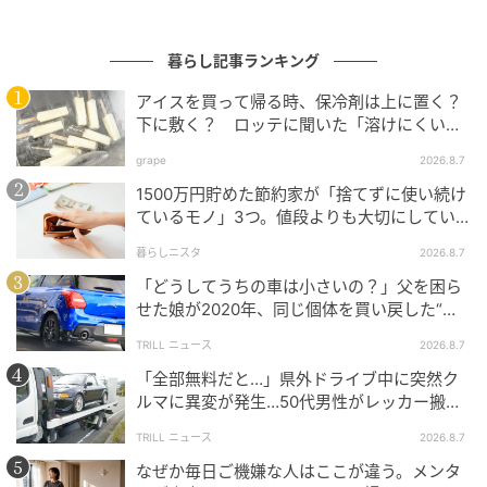
暮らし記事ランキング
横方向に2本の輪ゴムをかける
アイスを買って帰る時、保冷剤は上に置く？
下に敷く？ ロッテに聞いた「溶けにくい持
ち帰り方」
grape
2026.8.7
1500万円貯めた節約家が「捨てずに使い続け
続いて、縦方向に4本の輪ゴムをセットします。
ているモノ」3つ。値段よりも大切にしてい
ること
暮らしニスタ
2026.8.7
「どうしてうちの車は小さいの？」父を困ら
せた娘が2020年、同じ個体を買い戻した“意
外なワケ”
TRILL ニュース
2026.8.7
「全部無料だと…」県外ドライブ中に突然ク
ルマに異変が発生…50代男性がレッカー搬送
で思い知った“誤算”
TRILL ニュース
2026.8.7
なぜか毎日ご機嫌な人はここが違う。メンタ