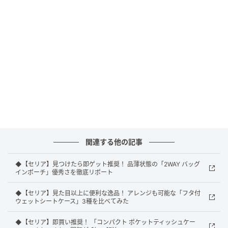
一見ふつうの石けんトレーに見える
一見はふつうの石けんトレーに見える「石けん長持ち
ラック」ですが、まずは石けんを置く場所となる底面
が輪ゴムでできています。
関連する他の記事
石けんに接する面が極めて少ないので水切れがよく、
◆【セリア】見つけたら即ゲット推奨！ 品薄状態の「2WAY バッグ
その結果、石けんがぬるぬると溶けてしまうようなこ
インポーチ」優秀さを徹底リポート
とがなく、長持ちします。
◆【セリア】見た目以上に便利な逸品！ アレンジも可能な「フタ付
ウェットシートケース」3種を比べてみた
◆【セリア】即買い推奨！ 「コンパクト ポケットティッシュケー