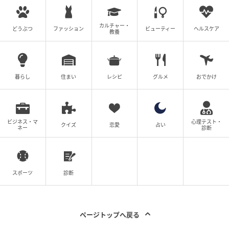
カルチャー・
どうぶつ
ファッション
ビューティー
ヘルスケア
教養
カバーをかぶせて完成
暮らし
住まい
レシピ
グルメ
おでかけ
メンテナンスが簡単で、いつまでも清潔な状態で使う
ことができる「石けん長持ちラック」。石けんトレー
ビジネス・マ
心理テスト・
クイズ
恋愛
占い
ネー
診断
にお悩みの人は、ぜひセリアでチェックしてみてくだ
さいね。
スポーツ
診断
商品情報
ページトップへ戻る
商品名：石けん長持ちラック