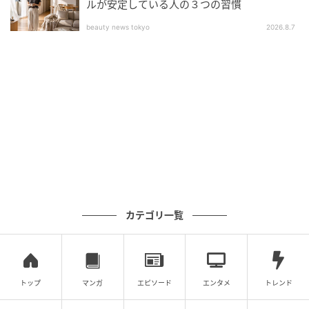
ルが安定している人の３つの習慣
beauty news tokyo
2026.8.7
縦方向に4本の輪ゴムをセット
カバーをかぶせて、輪ゴムの取り替え完了です。
カテゴリ一覧
トップ
マンガ
エピソード
エンタメ
トレンド