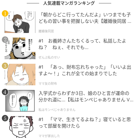
人気連載マンガランキング
2つ目の特徴は、石けんを置く場所である輪ゴムを取り
「朝からどこ行ってたんだよ」いつまでも子
替えることができることです。カバーを外すと、輪ゴ
どもの習い事を把握しない夫【離婚後同居 Vo
ムが取り外せるようになっています。
l.1】
離婚後同居
#1 お義姉さんたちくるって、私話したよ
説明書では、「輪ゴム2本を横方向にセットする」とな
ね？ ねぇ、それでも…
っています。
ぜんぶ私のせい
#1 「あっ、財布忘れちゃった」「いいよ出
すよ〜！」これが全ての始まりでした
ママ友の財布
入学式からわずか3日、娘のひと言が運命の
分かれ道に…【私はモンペじゃありません Vo
l.1】
私はモンペじゃありません
#1 「ママ、生きてるよね？」寝ていると思
って部屋を開けたら
ママが家出した