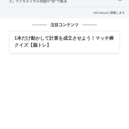
ス」でぐちゃぐちゃ問題が“秒”で解決
汚れたら取り替えられる「石けん長持ちラッ
ク」
※All Aboutに移動します
注目コンテンツ
1本だけ動かして計算を成立させよう！マッチ棒
クイズ【脳トレ】
カバーを外せば、輪ゴムを取り替えることができる