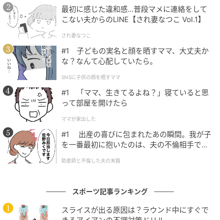
最初に感じた違和感…普段マメに連絡をして
こない夫からのLINE【され妻なつこ Vol.1】
され妻なつこ
#1 子どもの実名と顔を晒すママ、大丈夫か
な？なんて心配していたら。
SNSに子供の顔を晒すママ
#1 「ママ、生きてるよね？」寝ていると思
って部屋を開けたら
ママが家出した
#1 出産の喜びに包まれたあの瞬間。我が子
を一番最初に抱いたのは、夫の不倫相手でし
た。
助産師と不倫した夫の末路
スポーツ記事ランキング
スライスが出る原因は？ラウンド中にすぐで