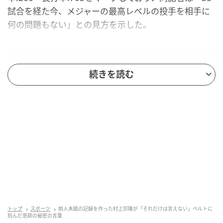
試合を経た今、メジャーの最高レベルの投手を相手に
何の問題もない」との見方を示した。
「毎日集中できるよう刻んでいる」——でも、
その言葉だけは秘密だ
続きを読む
『MLB.cow』によると、村上は直近のアリゾナ・ダイ
ヤモンドバックス戦でもライアン・トンプソン投手か
ら今季最長454フィートの本塁打を放ち、5試合連続本
塁打でホワイトソックス球団タイ記録にも並んだ。そ
の快進撃の源について、村上は「高校時代の恩師から
もらった大切な言葉で、毎日その言葉に集中できるよ
うベルトに刻んでいる」と語った。言葉の意味につい
ては「苦難に耐え、その困難を乗り越えることで、苦
しい中でも成功を掴める——そういう内容だ」と明か
トップ
スポーツ
前人未踏の記録を作った村上宗隆が「それだけは言えない」ベルトに
刻んだ恩師の秘密の言葉