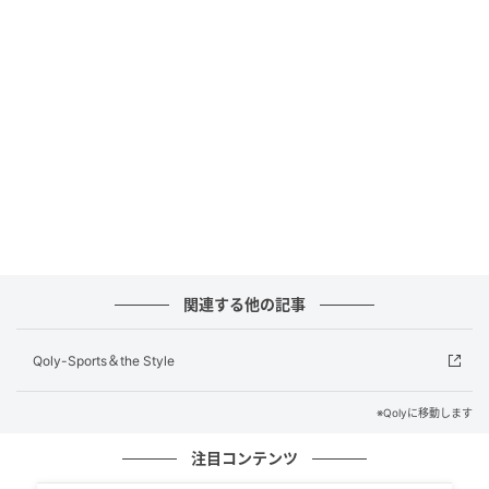
したが、具体的な言葉そのものは「自分だけの秘密」
と笑顔で口を閉ざした。ウィル・ベナブル監督も「も
う何と言えばいいかわからない。打つべき球を見極
め、コンタクトを取り、しかも打てば本当に強く飛ん
でいく。見ていて圧巻だ」と脱帽した。
元記事で読む
次の記事
「正直言って、お金は払わないだろう」トラ
ンプ大統領、W杯の高額チケットに苦言
関連する他の記事
の記事をもっとみる
Qoly-Sports＆the Style
※Qolyに移動します
注目コンテンツ