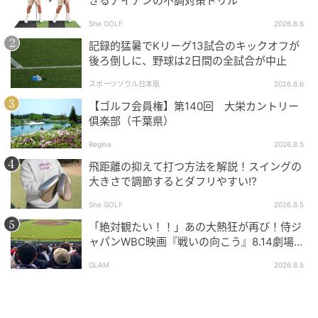
きるアイアンの不調対策ドリル
She GOLF
2026.8.6
記録的猛暑でKリーグ13試合のキックオフが
後ろ倒しに、野球は2日間の全試合が中止
スポーツソウル日本版
2026.8.6
【ゴルフ会員権】第140回 大栄カントリー
俱楽部（千葉県）
Regina
2026.8.5
飛距離の抑えて打つ方法を解説！スイングの
大きさで調節するとダフリやすい⁉
She GOLF
2026.8.5
「絶対観たい！！」あの大熱狂が再び！侍ジ
ャパンWBC映画『戦いの向こう』8.14劇場公
開！
GLAM
2026.8.5