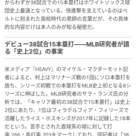
からわずか38試合での15本塁打はホワイトソックス球
団史上最速となっている。快進撃を支えているのはベ
ルトに刻まれた高校時代の恩師の言葉だが、その具体
的な内容だけは本人のみが知る秘密だ。
デビュー38試合15本塁打——MLB研究者が語
る「史上2位」の事実
米メディア『HEAVY』のマイケル・マクダーモット記
者によると、村上はマリナーズ戦の1回にソロ本塁打を
放ち、シリーズ初戦での本塁打をMLB史上初となる8シ
リーズに伸ばした。MLB研究者のサラ・ランズ氏の分
析では、「キャリア最初の38試合で15本塁打」は史上
2位にあたり、1位はフィラデルフィア・フィリーズで
活躍したライス・ホスキンズが2017年に記録した18本
だという。苦手とされた直球系の球に対して打
率.266・長打率.703をマークしており、同記者は「38