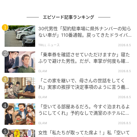
※GLAMが独自に実施したアンケートで集めた、40
エピソード記事ランキング
代・女性読者様の体験談をもとに記事化しています
30代男性「契約駐車場に県外ナンバーの知ら
元記事で読む
ない車が」110番通報。戻ってきたドライバー
の“言い分”に「口論になった」
TRILL ニュース
2026.8.5
次の記事
「乗車券を確認させていただけますか」寝た
夫「昼間に寝られるだろ」夜中の授乳でフラ
ふりで避けた男性。だが、車掌が何度も確認
フラの妻に放った無神経な言葉。翌朝、妻が
した結果
GLAM
2026.8.5
見た光景とは
「この家を継いで、母さんの世話をしてく
の記事をもっとみる
れ」実家の挨拶で決定事項のように言う義
父。だが、普段は反論しない夫が言ってくれ
GLAM
2026.8.5
た一言
「空いてる部屋あるだろ。今すぐ泊まれるよ
うにしてくれ」予約なしで満室のホテルに押
しかけた家族。だが、責任者の対応で状況が
GLAM
2026.8.5
一変
女性「私たちが取ってた席よ！」私「空いて