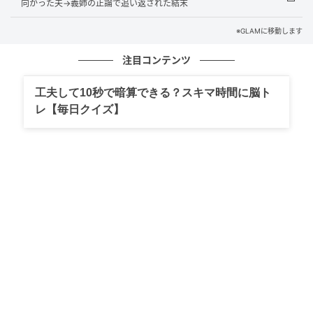
向かった夫→義姉の正論で追い返された結末
よい通知音。
※GLAMに移動します
待ち望んでいた「即レス」の到来です。
注目コンテンツ
胸を躍らせてトーク画面を開いた私の目に飛び込んで
工夫して10秒で暗算できる？スキマ時間に脳ト
きたのは、信じられないほど短い一言。
レ【毎日クイズ】
「了解」
次に夕飯の相談を送ったときの返信は、無表情のキャ
ラクターが親指を立てているスタンプのみ。
「…えっ、本当にこれだけ？」
その後もこちらが長文を送ろうが疑問文を送ろうが、
「了解」の無限ループ。
確かに既読がついてすぐさま返事は来ますが、そこに