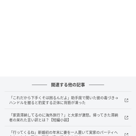
忘れてただけだよ。それか、後でゆっくり返そうと思
ってさ」
悪びれもしないその適当な言い訳に、私の堪忍袋の緒
が切れました。
ゆっくり返す内容でもない、ただの連絡事項すら放置
される身にもなってほしい。
「ゆっくりじゃなくていいから！とにかく既読がつい
たら、すぐに何か返信してよ！」
関連する他の記事
念願の即レス！しかし待っていたのは…
「これだから下手くそは困るんだよ」助手席で聞いた彼の毒づき→
ハンドルを握ると豹変する正体に背筋が凍った
翌日のこと。私の強い要望が効いたのか、夫からの返
「家賃滞納してるのに海外旅行？」と大家が激怒。帰ってきた滞納
信スピードは劇的に改善しました。
者の呆れた言い訳とは？【短編小説】
「行ってくるね」新婚初の年末に妻を一人置いて実家のパーティへ
メッセージを送信した数十秒後、ピコンッと鳴る心地