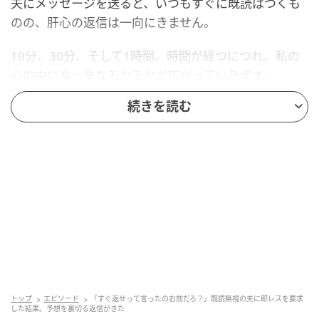
夫にメッセージを送ると、いつもすぐに既読はつくも
のの、肝心の返信は一向にきません。
10分、30分、そして1時間。時間が経つにつれ、私の
心の中に真っ黒なモヤモヤが広がっていきます。
続きを読む
「私の話なんて、どうでもいいのかな」
まるで自分の存在まで後回しにされているような気が
して、悲しさと苛立ちが交差する毎日。
たまりかねた私は、ある夜、リビングでくつろぐ夫に
不満をぶつけました。
「ねえ、見たらすぐに返事くらいできないの？ずっと
待ってるんだけど」
「ああ、ごめん。読んで満足して、単に返信するのを
トップ
エピソード
「すぐ返せって言ったのお前だろ？」既読無視の夫に即レスを要求
した結果。予想を裏切る返信がきた