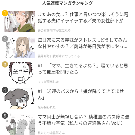
は感情も私への思いやりも一切ありません。
人気連載マンガランキング
またあの女…？ 仕事と言いつつ楽しそうに電
まるで機械を相手にしているかのような、事務的でそ
話する夫にイライラする／夫の女性部下が気
っけない対応。
になる（1）【夫婦の危機 まんが】
夫の女性部下が気になる
「ねえ、いくらなんでも適当すぎない？もう少し普通
毎日家に来る義妹がストレス…どうしてみん
な甘やかすの？／義妹が毎日我が家にやって
に会話できないの？」
くる（1）【義父母がシンドイんです！ まん
義妹が毎日我が家にやってくる
が】
「お前が『既読がついたらすぐ返せ』って言ったんだ
#1 「ママ、生きてるよね？」寝ていると思
ろ？言われた通りにしてるだけだけど」
って部屋を開けたら
ママが家出した
画面越しの冷たい空気に、私は完全に言葉を失いま
#1 送迎のバスから「娘が降りてきてませ
す。無理やり即レスを手に入れた代わりに、夫婦の会
ん」
話の温もりを完全に手放してしまったのです。
娘が拐われた
無視されるよりも突き放されているようなこの状況
ママ同士が無視し合い？ 幼稚園のバス停に漂
に、私の心は昨日よりもずっと深く、晴れないモヤモ
う不穏な空気【私たちの連絡係さん Vol.1】
ヤに包まれていくのでした。
私たちの連絡係さん