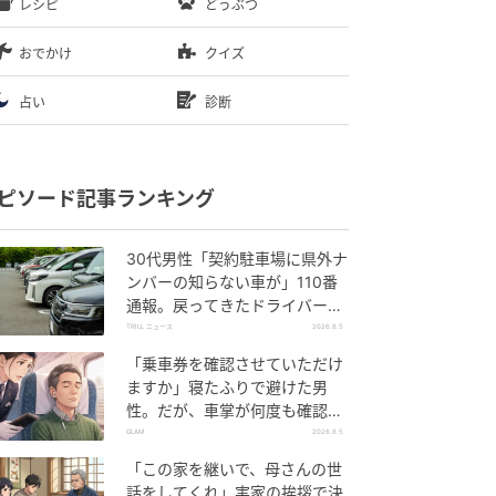
レシピ
どうぶつ
おでかけ
クイズ
占い
診断
ピソード記事ランキング
30代男性「契約駐車場に県外ナ
ンバーの知らない車が」110番
通報。戻ってきたドライバー
の“言い分”に「口論になった」
TRILL ニュース
2026.8.5
「乗車券を確認させていただけ
ますか」寝たふりで避けた男
性。だが、車掌が何度も確認し
た結果
GLAM
2026.8.5
「この家を継いで、母さんの世
話をしてくれ」実家の挨拶で決