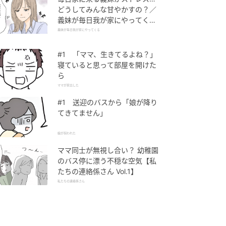
どうしてみんな甘やかすの？／
義妹が毎日我が家にやってくる
（1）【義父母がシンドイんで
義妹が毎日我が家にやってくる
す！ まんが】
#1 「ママ、生きてるよね？」
寝ていると思って部屋を開けた
ら
ママが家出した
#1 送迎のバスから「娘が降り
てきてません」
娘が拐われた
ママ同士が無視し合い？ 幼稚園
のバス停に漂う不穏な空気【私
たちの連絡係さん Vol.1】
私たちの連絡係さん