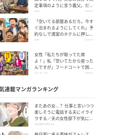
定事項のように言う義父。だ
が、普段は反論しない夫が言っ
GLAM
2026.8.5
てくれた一言
「空いてる部屋あるだろ。今す
ぐ泊まれるようにしてくれ」予
約なしで満室のホテルに押しか
けた家族。だが、責任者の対応
GLAM
2026.8.5
で状況が一変
女性「私たちが取ってた席
よ！」私「空いてたから座った
んですが」フードコートで困
惑…⇒そこへ女性の旦那さんが
ベビーカレンダー
2026.8.5
来ると
気連載マンガランキング
またあの女…？ 仕事と言いつつ
楽しそうに電話する夫にイライ
ラする／夫の女性部下が気にな
る（1）【夫婦の危機 まんが】
夫の女性部下が気になる
毎日家に来る義妹がストレス…