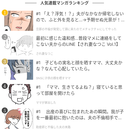
人気連載マンガランキング
#1 「え？浮気！？」夫がなかなか帰宅しない
ので、ふと外を見ると…→予期せぬ光景が！
｜旦那の不倫が発覚して頭に来たのでメチャ
旦那の不倫が発覚して頭に来たのでメチャクチャにしてやった
クチャにしてやった
最初に感じた違和感…普段マメに連絡をして
こない夫からのLINE【され妻なつこ Vol.1】
ウーマンエキサイト
され妻なつこ
#1 子どもの実名と顔を晒すママ、大丈夫か
な？なんて心配していたら。
SNSに子供の顔を晒すママ
#1 「ママ、生きてるよね？」寝ていると思
って部屋を開けたら
ママが家出した
#1 出産の喜びに包まれたあの瞬間。我が子
を一番最初に抱いたのは、夫の不倫相手でし
た。
助産師と不倫した夫の末路