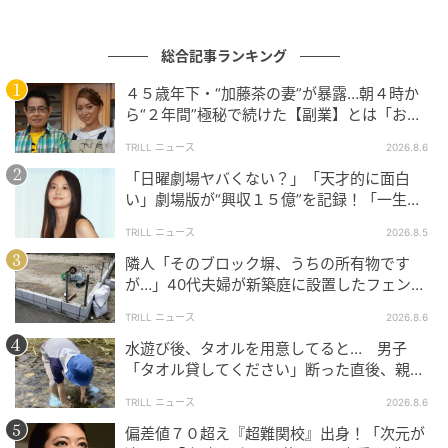
総合記事ランキング
４５歳年下・“加藤茶の妻”が暴露…朝４時か
ら“２年間”極秘で続けた【副業】とは「お金
を稼ぐのって大変」
TRILL ニュース
2026.8.6
「日曜劇場ヤバくない？」「天才的に面白
ウーマンエキサイト
い」劇場版が“興収１５億”を記録！「一生言
い続ける」放送後も続く“切望の声”
TRILL ニュース
2026.8.5
■強子から個人ラインが…！
隣人「そのブロック塀、うちの所有物です
が…」40代夫婦が新築庭に設置したフェン
ス、直後に迫られた"顛末"
TRILL ニュース
2026.8.6
水遊び後、タオルを用意してると… 男子
「タオル貸してください」断った直後、親が
大声で放った一言に絶句
TRILL ニュース
2026.8.6
偏差値７０超え『超難関校』出身！「次元が