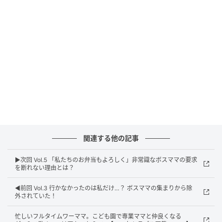
ウーマンエキサイト
関連する他の記事
▶︎次回 Vol.5 「私たちのお弁当もよろしく」非常識なボスママの要求
を断れない理由とは？
◀︎前回 Vol.3 行かなかったのは私だけ…？ ボスママの集まりから除
外されていた！
忙しいフルタイムワーママ。こども園で専業ママと仲良くなる