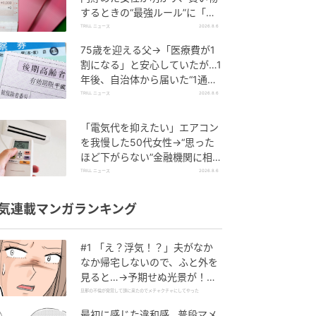
するときの“最強ルール”に「効
果的」「物欲を減らすことがで
TRILL ニュース
2026.8.6
きる」
75歳を迎える父→「医療費が1
割になる」と安心していたが…1
年後、自治体から届いた“1通の
通知”に50代娘が絶句したワケ
TRILL ニュース
2026.8.6
「電気代を抑えたい」エアコン
を我慢した50代女性→“思った
ほど下がらない”金融機関に相談
すると…返ってきた”意外な答
TRILL ニュース
2026.8.6
え”
気連載マンガランキング
#1 「え？浮気！？」夫がなか
なか帰宅しないので、ふと外を
見ると…→予期せぬ光景が！｜
旦那の不倫が発覚して頭に来た
旦那の不倫が発覚して頭に来たのでメチャクチャにしてやった
のでメチャクチャにしてやった
最初に感じた違和感…普段マメ