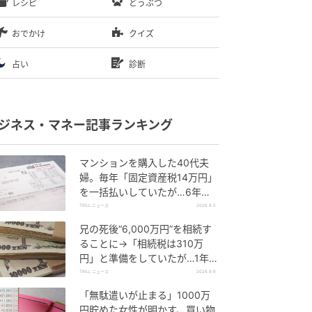
レシピ
どうぶつ
おでかけ
クイズ
占い
診断
ジネス・マネー記事ランキング
マンションを購入した40代夫
婦。毎年「固定資産税14万円」
を一括払いしていたが…6年
後、役所から届いた“1通の通
TRILL ニュース
2026.8.5
知”に絶句
兄の死後“6,000万円”を相続す
ることに→「相続税は310万
円」と準備をしていたが…1年
後、60代妹を直撃した“想定外
TRILL ニュース
2026.8.6
の大誤算”
「無駄遣いが止まる」1000万
円貯めた女性が明かす、買い物