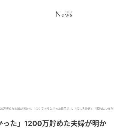
00万貯めた夫婦が明かす、“なくて困らなかった日用品”に「むしろ快適」「節約につなが
った」1200万貯めた夫婦が明か