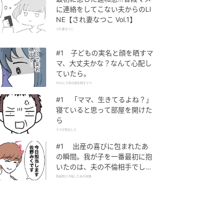
に連絡をしてこない夫からのLI
NE【され妻なつこ Vol.1】
され妻なつこ
#1 子どもの実名と顔を晒すマ
マ、大丈夫かな？なんて心配し
ていたら。
SNSに子供の顔を晒すママ
#1 「ママ、生きてるよね？」
寝ていると思って部屋を開けた
ら
ママが家出した
#1 出産の喜びに包まれたあ
の瞬間。我が子を一番最初に抱
いたのは、夫の不倫相手でし
た。
助産師と不倫した夫の末路