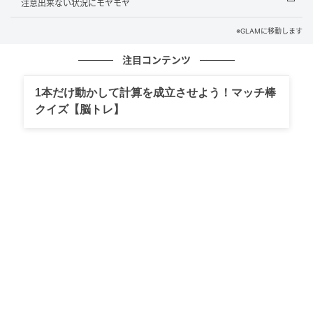
注意出来ない状況にモヤモヤ
「ちょっとこれ、見て…！」
※GLAMに移動します
画面には、店長がお気に入りスタッフ宛てに送ったと
注目コンテンツ
思われるトーク履歴。
1本だけ動かして計算を成立させよう！マッチ棒
「今日も社長の視察、マジでウザかったねー笑」
クイズ【脳トレ】
そこには、社長に対する痛烈な愚痴と悪口が並んでい
ました。
どうやら店長は、自分の個人スマホと共有スマホを間
違えてメッセージを送信してしまった模様。
「これ、絶対社長に報告しよう」
私たちは静かに頷き合いました。
数日後、運良く社長が店舗へ視察に訪れるタイミング