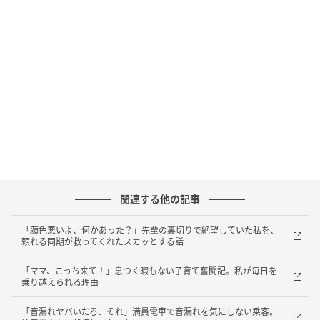
ものだから、上層部からはすっかり「いい人」扱い。
私たちがいくら現場の不満を訴えても、「君たちの努
力不足じゃない？」と全く取り合ってもらえず、悔し
い日々が続いていました。
まさかの大誤爆！共有スマホに残された動か
ぬ証拠
そんなある日、思いがけない奇跡が起こります。
関連する他の記事
店舗にはスタッフ全員が業務連絡で使う「共有スマ
「顔色悪いよ、何かあった？」先輩の裏切りで絶望していた私を、
ホ」と、各自の「個人スマホ」があり、それぞれでチ
頼れる同期が救ってくれたスカッとする話
ャットを使用していました。
「ママ、こっち来て！」息つく暇もない子育て奮闘記。私が毎日を
乗り越えられる理由
ふと共有スマホの画面を見た同僚が、信じられないも
のを見つけたのです。
「音漏れヤバいだろ、それ」満員電車で音漏れを気にしない乗客。