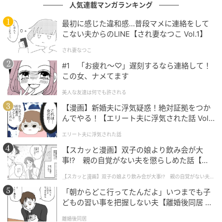
人気連載マンガランキング
が到来。
最初に感じた違和感…普段マメに連絡をして
店長は相変わらず「社長ぉ〜！」と尻尾を振っていま
こない夫からのLINE【され妻なつこ Vol.1】
したが、私たちは隙を見て社長に共有スマホをそっと
され妻なつこ
手渡します。
#1 「お疲れ〜♡」遅刻するなら連絡して！
この女、ナメてます
「社長、実は店長からこんな連絡が店舗の端末に残っ
美人な友達は何でも許される
ておりまして…」
【漫画】新婚夫に浮気疑惑！絶対証拠をつか
んでやる！【エリート夫に浮気された話 Vol.
画面を見た瞬間、社長の顔色はみるみるうちに険しい
1】
ものへ。
エリート夫に浮気された話
【スカッと漫画】双子の娘より飲み会が大
その後、バックヤードから響き渡る社長の凄まじい怒
事!? 親の自覚がない夫を懲らしめた話【第1
鳴り声と、涙目で平謝りする店長の無様な姿。
話】
【スカッと漫画】双子の娘より飲み会が大事!? 親の自覚がない夫を
懲らしめた話
「朝からどこ行ってたんだよ」いつまでも子
これまで散々見下されてきた私たちの心は、最高にス
どもの習い事を把握しない夫【離婚後同居 Vo
カッと晴れ渡ったのでした。
l.1】
離婚後同居