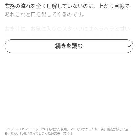
業務の流れを全く理解していないのに、上から目線で
あれこれと口を出してくるのです。
おまけに、お気に入りのスタッフにはヘラヘラと甘い
態度をとる反面、気に入らないスタッフにはあからさ
まに不機嫌な態度。
続きを読む
当然、スタッフ全員から嫌悪されていました。
厄介なのは、店長の要領の良さです。
「社長って本当に現場のことわかってないよね〜」
裏では私たちに上司や社長の愚痴を散々こぼすのに、
いざ社長本人の前になると「可愛い後輩」を完璧に演
じ切る見事な手腕。
トップ
エピソード
「今日も社長の視察、マジでウザかったねー笑」裏表が激しい店
「いつも勉強になりますぅ！」なんて愛想を振りまく
長。だが、店長が送ってしまった最悪の一文とは