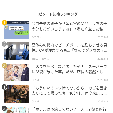
※GLAMが独自に実施したアンケートで集めた、20
代・女性読者様の体験談をもとに記事化しています
エピソード記事ランキング
元記事で読む
会費未納の親子が「皆勤賞の景品、うちの子
の分もお願いしますね」→冷たく返した私が
翌日謝った理由
次の記事
ハウコレ
2026.8.8
「うちの主人の会社の下請けでしょ？」とマ
夏休みの機内でビーチボールを膨らませる男
ウントばかりとるママ友。だが、他のママ友
性。CAが注意するも…「なんでダメなの？」
→直後、男性を一喝した人物とは？
も一言で嘘がバレた瞬間
TRILL ニュース
2026.8.8
「店長を呼べ！袋が破けたぞ！」スーパーで
の記事をもっとみる
レジ袋が破けた客。だが、店長の毅然とした
態度に空気が一変
GLAM
2026.8.8
「もういい！レジ待てないから」カゴを置き
去りにして帰った客。10分後、再度来店した
客に告げた店員の一言
GLAM
2026.8.8
「ホテルは予約してないよ」え…？彼と旅行