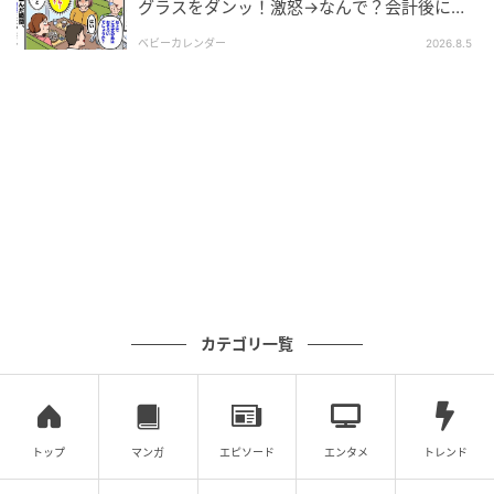
【まんが】
グラスをダンッ！激怒→なんで？会計後に知
った暗黙のルール
ベビーカレンダー
2026.8.5
の記事をもっとみる
カテゴリ一覧
トップ
マンガ
エピソード
エンタメ
トレンド