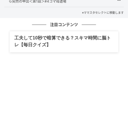
ら突然の申出＜第1話＞#4コマ母道場
※ママスタセレクトに移動します
出典：select.mamastar.jp
注目コンテンツ
工夫して10秒で暗算できる？スキマ時間に脳ト
レ【毎日クイズ】
出典：select.mamastar.jp