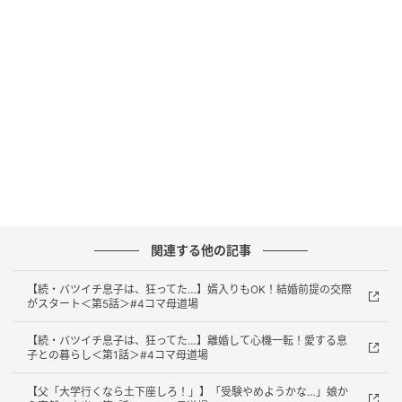
出典：select.mamastar.jp
関連する他の記事
【続・バツイチ息子は、狂ってた…】婿入りもOK！結婚前提の交際
がスタート＜第5話＞#4コマ母道場
【続・バツイチ息子は、狂ってた…】離婚して心機一転！愛する息
子との暮らし＜第1話＞#4コマ母道場
【父「大学行くなら土下座しろ！」】「受験やめようかな…」娘か