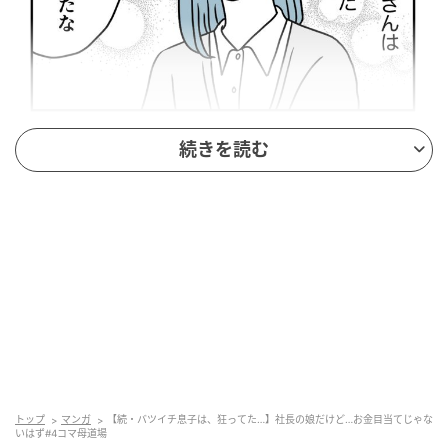
続きを読む
出典：select.mamastar.jp
お金目当て？【エミの気持ち】
トップ
マンガ
【続・バツイチ息子は、狂ってた…】社長の娘だけど…お金目当てじゃな
いはず#4コマ母道場