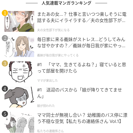
人気連載マンガランキング
またあの女…？ 仕事と言いつつ楽しそうに電
話する夫にイライラする／夫の女性部下が気
になる（1）【夫婦の危機 まんが】
夫の女性部下が気になる
毎日家に来る義妹がストレス…どうしてみん
な甘やかすの？／義妹が毎日我が家にやって
くる（1）【義父母がシンドイんです！ まん
義妹が毎日我が家にやってくる
が】
#1 「ママ、生きてるよね？」寝ていると思
って部屋を開けたら
ママが家出した
#1 送迎のバスから「娘が降りてきてませ
ん」
娘が拐われた
出典：select.mamastar.jp
ママ同士が無視し合い？ 幼稚園のバス停に漂
【編集部コメント】
う不穏な空気【私たちの連絡係さん Vol.1】
エミさんは社長の娘です。その点を考えたら言い寄る
私たちの連絡係さん